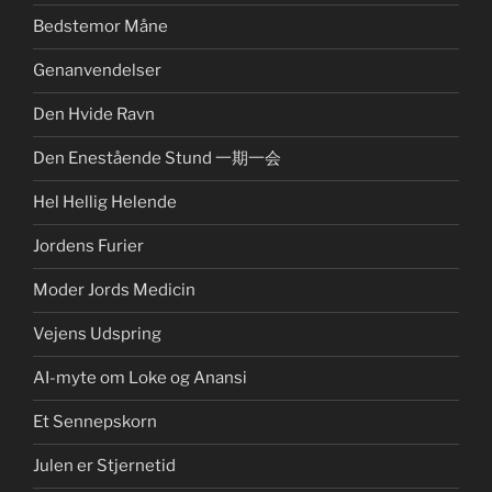
Bedstemor Måne
Genanvendelser
Den Hvide Ravn
Den Enestående Stund 一期一会
Hel Hellig Helende
Jordens Furier
Moder Jords Medicin
Vejens Udspring
AI-myte om Loke og Anansi
Et Sennepskorn
Julen er Stjernetid