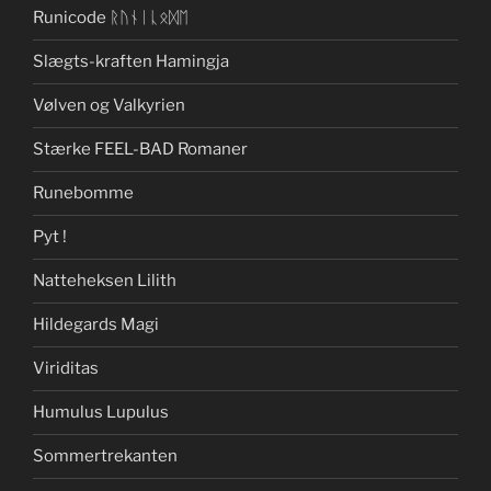
Runicode ᚱᚢᚾᛁᚳᛟᛞᛖ
Slægts-kraften Hamingja
Vølven og Valkyrien
Stærke FEEL-BAD Romaner
Runebomme
Pyt !
Natteheksen Lilith
Hildegards Magi
Viriditas
Humulus Lupulus
Sommertrekanten