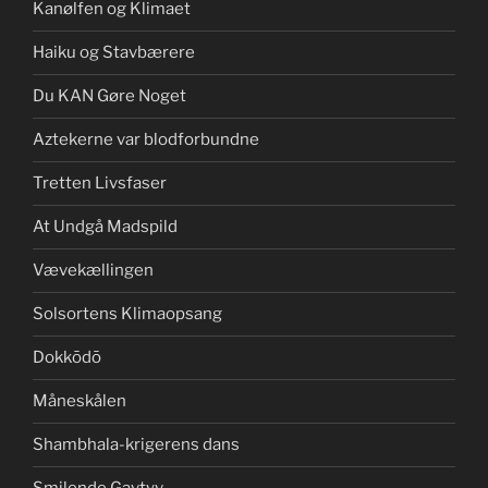
Kanølfen og Klimaet
Haiku og Stavbærere
Du KAN Gøre Noget
Aztekerne var blodforbundne
Tretten Livsfaser
At Undgå Madspild
Vævekællingen
Solsortens Klimaopsang
Dokkōdō
Måneskålen
Shambhala-krigerens dans