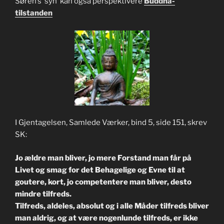
Søren’s ‘syn’ kan også perspektivere
Buddha-
tilstanden
I Gjentagelsen, Samlede Værker, bind 5, side 151, skrev
SK:
Jo ældre man bliver, jo mere Forstand man får på
Livet og smag for det Behagelige og Evne til at
goutere, kort, jo competentere man bliver, desto
mindre tilfreds.
Tilfreds, aldeles, absolut og i alle Måder tilfreds bliver
man aldrig, og at være
nogenlunde tilfreds, er ikke