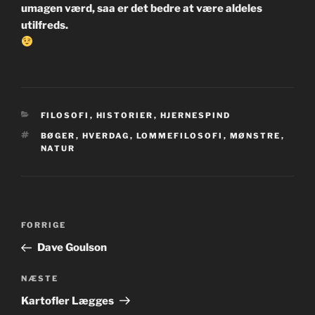
umagen værd, saa er det bedre at være aldeles
utilfreds.
KATEGORIER
FILOSOFI
,
HISTORIER
,
HJERNESPIND
TAGS
BØGER
,
HVERDAG
,
LOMMEFILOSOFI
,
MØNSTRE
,
NATUR
Indlægsnavigation
Forrige
FORRIGE
indlæg
Dave Goulson
Næste
NÆSTE
indlæg
Kartofler Lægges