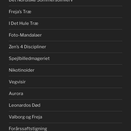
Det Nordiske Sommersolhverv
Freja’s Træ
I Det Hule Træ
Foto-Mandalaer
Zen’s 4 Discipliner
Spejlbilledmageriet
Nikotinoider
Vegvisir
Aurora
Leonardos Død
Valborg og Freja
Forårssaftstigning