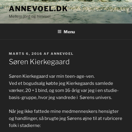
Videre
ANNEVOEL.DK
til
Mellem jord og himmel
indhold
Menu
UDGIVET
MARTS 6, 2016
AF
ANNEVOEL
DEN
Søren Kierkegaard
Søren Kierkegaard var min teen-age-ven.
Ved et bogudsalg købte jeg Kierkegaards samlede
værker, 20 + 1 bind, og som 16-årig var jeg i en studie-
basis-gruppe, hvor jeg vandrede i Sørens univers.
Når jeg ikke fattede mine medmenneskers hensigter
og handlinger, så brugte jeg Sørens øjne til at rubricere
folk i stadierne: