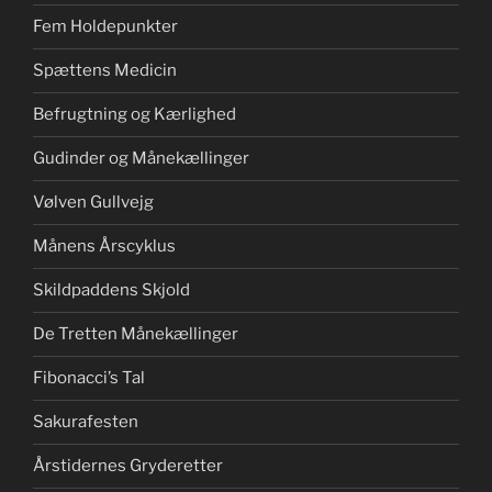
Fem Holdepunkter
Spættens Medicin
Befrugtning og Kærlighed
Gudinder og Månekællinger
Vølven Gullvejg
Månens Årscyklus
Skildpaddens Skjold
De Tretten Månekællinger
Fibonacci’s Tal
Sakurafesten
Årstidernes Gryderetter