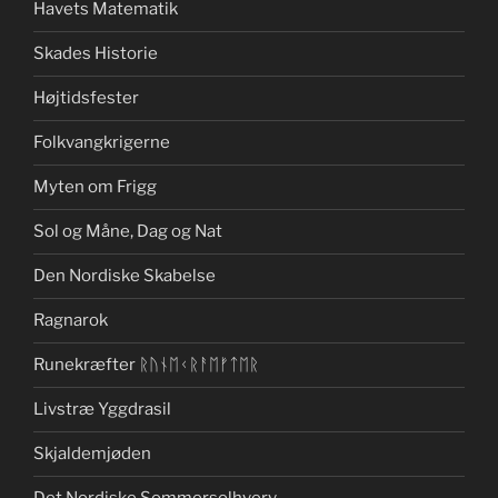
Havets Matematik
Skades Historie
Højtidsfester
Folkvangkrigerne
Myten om Frigg
Sol og Måne, Dag og Nat
Den Nordiske Skabelse
Ragnarok
Runekræfter ᚱᚢᚾᛖᚲᚱᚨᛖᚠᛏᛖᚱ
Livstræ Yggdrasil
Skjaldemjøden