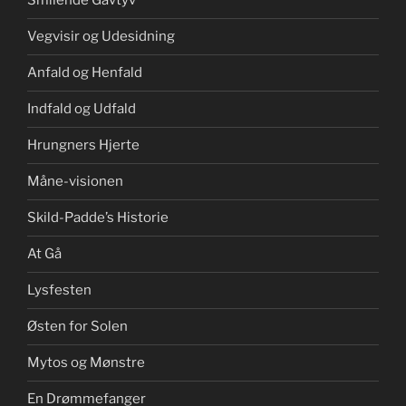
Smilende Gavtyv
Vegvisir og Udesidning
Anfald og Henfald
Indfald og Udfald
Hrungners Hjerte
Måne-visionen
Skild-Padde’s Historie
At Gå
Lysfesten
Østen for Solen
Mytos og Mønstre
En Drømmefanger