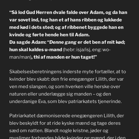
“Så lod Gud Herren dvale falde over Adam, og da han
var sovet ind, tog han et af hans ribben og lukkede
med kød i dets sted; og af ribbenet byggede han en
kvinde og førte hende hen til Adam.
Da sagde Adam: “
Denne gang
er det ben af mit kød;
hun skal kaldes u-mand
(hebr: isja/isj, eng: wo-
man/man)
, thi af manden er hun taget!”
Skabelsesberetningens inderste myte fortæller, at to
kvinder blev skabt: den frie enegænger Lilith, der var
ven med slangen, og som hverken ville herske over
naturen eller underlægge sig manden – og den
underdanige Eva, som blev patriarkatets tjenerinde.
Patriarkatet dæmoniserede enegængeren Lilith, der
blev beskyldt for at ride kyske mænd og tage deres
sæd om natten. Blandt nogle kristne, jøder og
muslimer forbandes både kvinder og mænd, der i den