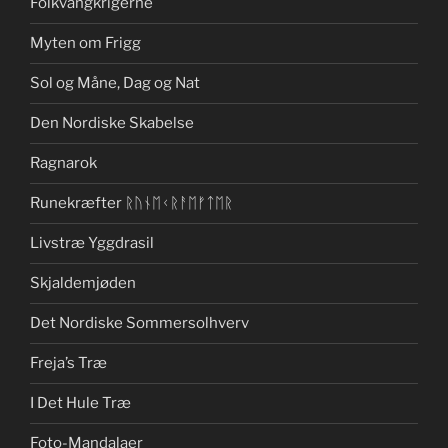
Folkvangkrigerne
Myten om Frigg
Sol og Måne, Dag og Nat
Den Nordiske Skabelse
Ragnarok
Runekræfter ᚱᚢᚾᛖᚲᚱᚨᛖᚠᛏᛖᚱ
Livstræ Yggdrasil
Skjaldemjøden
Det Nordiske Sommersolhverv
Freja’s Træ
I Det Hule Træ
Foto-Mandalaer