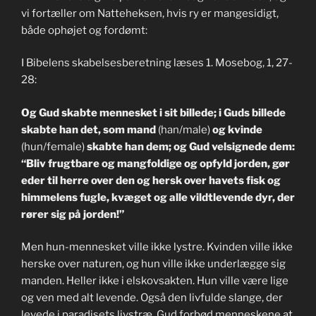
vi fortæller om Natteheksen, hvis ry er mangesidigt,
både ophøjet og fordømt:
I Bibelens skabelsesberetning læses 1. Mosebog, 1, 27-
28:
Og Gud skabte mennesket i sit billede; i Guds billede
skabte han det, som mand
(han/male)
og kvinde
(hun/female)
skabte han dem; og Gud velsignede dem:
“Bliv frugtbare og mangfoldige og opfyld jorden, gør
eder til herre over den og hersk over havets fisk og
himmelens fugle, kvæget og alle vildtlevende dyr, der
rører sig på jorden!”
Men hun-mennesket ville ikke lystre. Kvinden ville ikke
herske over naturen, og hun ville ikke underlægge sig
manden. Heller ikke i elskovsakten. Hun ville være lige
og ven med alt levende. Også den livfulde slange, der
levede i paradisets livstræ. Gud forbød menneskene at