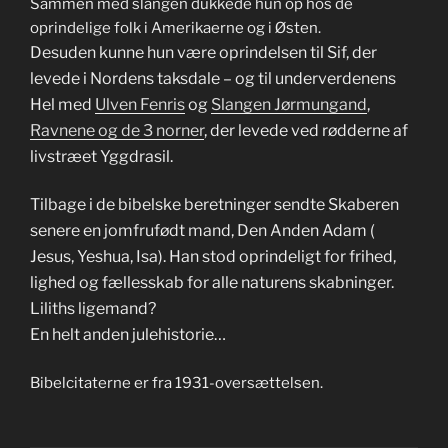
Sammen med slangen dukkede hun op hos de
oprindelige folk i Amerikaerne og i Østen.
Desuden kunne hun være oprindelsen til Sif, der
levede i Nordens taksdale – og til underverdenens
Hel med
Ulven Fenris
og
Slangen Jørmungand
,
Ravnene og de 3 norner
, der levede ved rødderne af
livstræet Yggdrasil.
Tilbage i de bibelske beretninger sendte Skaberen
senere en jomfrufødt mand, Den Anden Adam (
Jesus, Yeshua, Isa). Han stod oprindeligt for frihed,
lighed og fællesskab for alle naturens skabninger.
Liliths ligemand?
En helt anden julehistorie…
Bibelcitaterne er fra 1931-oversættelsen.