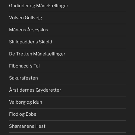
Gudinder og Månekællinger
Vølven Gullvejg
Månens Årscyklus
Skildpaddens Skjold
De Tretten Månekællinger
Fibonacci’s Tal
Sakurafesten
Årstidernes Gryderetter
Valborg og Idun
Flod og Ebbe
Shamanens Hest