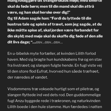
mangfoldiggøre dit svangerskabs møje; med smerte
skal du føde børn; men til din mand skal din attrå
være, og han skal herske over dig!”
Og til Adam sagde han: “Fordi du lyttede til din
hustrus tale og spiste af træet, som jeg sagde, at du
ikke måtte spise af, skal jorden være forbandet for
din skyld; med møje skal du skaffe dig føde af den alle
dit livs dage; “…
osv…osv…osv…
En u-bibelsk myte fortæller, at kvinden Lilith forlod
haven. Med sig bragte hun kundskabens frø og en stav
fra livstræet; og slangen fulgte hende. En fugl viste vej
til den store flod Eufrat, hvorved hun såede træfrøet,
der næredes af vandet.
Visdommens træ voksede hurtigt som et piletræ, og
slangen flyttede ind ved dets rod. Den guddommelige
fugl Anzu byggede rede i trækronen, og naturkvinden
Lilith boede i den hule stamme. Hun færdedes i natten