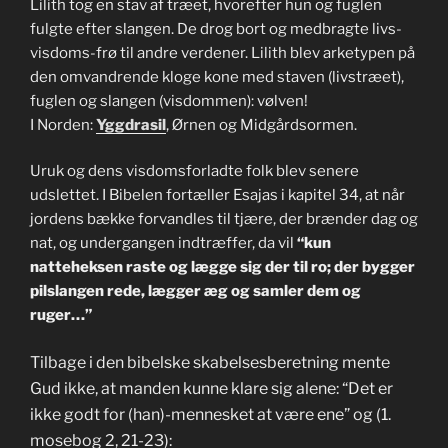
Lilith tog en stav af træet, hvorefter hun og fuglen
fulgte efter slangen. De drog bort og medbragte livs-
visdoms-frø til andre verdener. Lilith blev arketypen på
den omvandrende kloge kone med staven (livstræet),
fuglen og slangen (visdommen): vølven!
I Norden:
Yggdrasil
, Ørnen og Midgårdsormen.
Uruk og dens visdomsforladte folk blev senere
udslettet. I Bibelen fortæller Esajas i kapitel 34, at når
jordens bække forvandles til tjære, der brænder dag og
nat, og undergangen indtræffer, da vil
“kun
natteheksen raste og lægge sig der til ro; der bygger
pilslangen rede, lægger æg og samler dem og
ruger…”
Tilbage i den bibelske skabelsesberetning mente
Gud ikke, at manden kunne klare sig alene: “Det er
ikke godt for (han)-mennesket at være ene” og (1.
mosebog 2, 21-23):