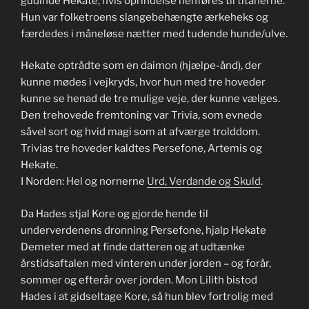
gudinde Hekate, hvis oprindelse henføres til titanerne.
Hun var folketroens slangebehængte ærkeheks og
færdedes i måneløse nætter med tudende hunde/ulve.
Hekate optrådte som en daimon (hjælpe-ånd), der
kunne mødes i vejkryds, hvor hun med tre hoveder
kunne se henad de tre mulige veje, der kunne vælges.
Den trehovede fremtoning var Trivia, som evnede
såvel sort og hvid magi som at afværge trolddom.
Trivias tre hoveder kaldtes Persefone, Artemis og
Hekate.
I Norden: Hel og nornerne
Urd, Verdande og Skuld
.
Da Hades stjal Kore og gjorde hende til
underverdenens dronning Persefone, hjalp Hekate
Demeter med at finde datteren og at udtænke
årstidsaftalen med vinteren under jorden – og forår,
sommer og efterår over jorden. Mon Lilith bistod
Hades i at gidseltage Kore, så hun blev fortrolig med