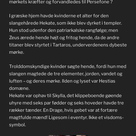
mørkets kræfter og forvandledes til Persefone ?
I græske hjem havde kvinderne et alter for den
slangehårede Hekate, som ikke blev dyrket i templer.
Hun stod udenfor den patriarkalske rangfølge; men
Zeus ærede hende højt og fritog hende, da de andre
titaner blev styrtet i Tartaros, underverdenens dybeste
mørke.
Trolddomskyndige kvinder søgte hende, fordi hun med
slangen magtede de tre elementer, jorden, vandet og
luften – og deres mørke. Ilden og lyset var Hestias
domæne.
Hekate var ophav til Skylla, det klippeboende gøende
uhyre med seks par fødder og seks hoveder havde tre
rækker tænder. En Drage, hvis gebet var at fortære
magtfulde mænd! Ligesom i eventyr. Ikke et visdoms-
symbol.