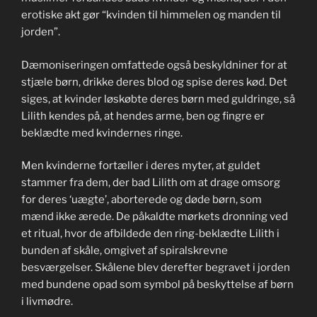
erotiske akt gør “kvinden til himmelen og manden til
jorden”.
Dæmoniseringen omfattede også beskyldniner for at
stjæle børn, drikke deres blod og spise deres kød. Det
siges, at kvinder løskøbte deres børn med guldringe, så
Lilith kendes på, at hendes arme, ben og fingre er
beklædte med kvindernes ringe.
Men kvinderne fortæller i deres myter, at guldet
stammer fra dem, der bad Lilith om at drage omsorg
for deres ‘uægte’, aborterede og døde børn, som
mænd ikke ærede. De påkaldte mørkets dronning ved
et ritual, hvor de afbildede den ring-beklædte Lilith i
bunden af skåle, omgivet af spiralskrevne
besværgelser. Skålene blev derefter begravet i jorden
med bundene opad som symbol på beskyttelse af børn
i livmødre.