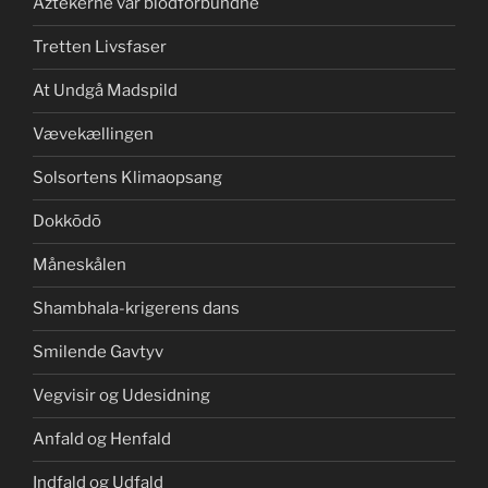
Aztekerne var blodforbundne
Tretten Livsfaser
At Undgå Madspild
Vævekællingen
Solsortens Klimaopsang
Dokkōdō
Måneskålen
Shambhala-krigerens dans
Smilende Gavtyv
Vegvisir og Udesidning
Anfald og Henfald
Indfald og Udfald