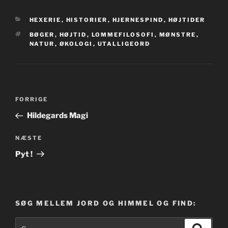
KATEGORIER
HEXERIE
,
HISTORIER
,
HJERNESPIND
,
HØJTIDER
TAGS
BØGER
,
HØJTID
,
LOMMEFILOSOFI
,
MØNSTRE
,
NATUR
,
ØKOLOGI
,
UTALLIGEORD
Indlægsnavigation
Forrige
FORRIGE
indlæg
Hildegards Magi
Næste
NÆSTE
indlæg
Pyt !
SØG MELLEM JORD OG HIMMEL OG FIND:
Søg
Søg