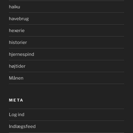
haiku
havebrug
hexerie
historier
hjernespind
højtider
Månen
META
Log ind
Indlægsfeed