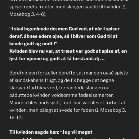
spise træets frugter, men slangen sagde til kvinden (1.
Mosebog 3, 4-6):
“I skal ingenlunde dø; men Gud ved, at når I spiser
deraf, åbnes eders øjne, så I bliver som Gud til at
kende godt og ondt !”
Kvinden blev nu var, at træet var godt at spise af, en
lyst for øjnene og godt at få forstand af; …
Beretningen fortæller derefter, at manden også spiste
af kundskabens frugt, og de fik begge det nøgne
klarsyn. Gud blev vred, forbandede slangen og
påduttede kvinden voldsomme fødselssmerter.
Manden blev undskyldt, fordi han var blevet forført af
kvinden, men pålagt at svede for føden (1. Mosebog 3,
16-17):
Til kvinden sagde han: “Jeg vil meget