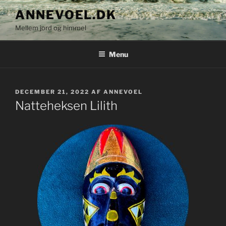
Videre
ANNEVOEL.DK
til
Mellem jord og himmel
indhold
Menu
UDGIVET
DECEMBER 21, 2022
AF
ANNEVOEL
DEN
Natteheksen Lilith