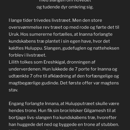
og tudende dyr omkring sig.
I lange tider trivedes livstræet. Men den store
oversvømmelse rev træet op med rode og førte det til
Uruk. Hos sumererne fortælles, at Inanna forlangte
kundskabens træ plantet i sin egen have, hvor det
kaldtes Huluppu. Slangen, gudefuglen og natteheksen
forblev i livstræet.
Lilith tolkes som Ereshkigal, dronningen af
underverdenen. Hun lukkede de 7 porte for Inanna og
udtænkte 7 ofre til afklædning af den forfængelige og
magtbegærlige gudinde. Det første offer var magtens
stav.
Engang forlangte Innana, at Hulupputræet skulle være
hendes trone. Hun fik sin bror/elsker Gilgamesh til at
bortjage livs-slangen fra kundskabens træ, hvorefter
han huggede det ned og byggede en trone af stubben.