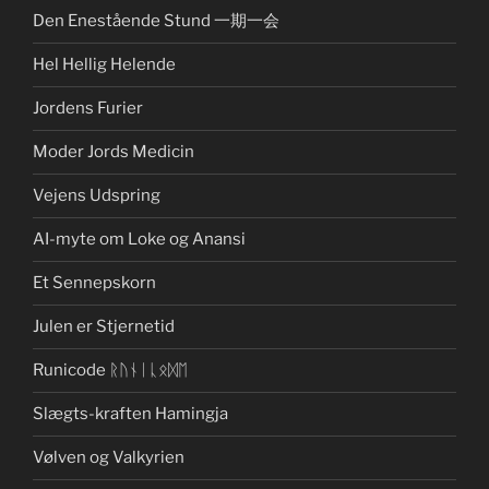
Den Enestående Stund 一期一会
Hel Hellig Helende
Jordens Furier
Moder Jords Medicin
Vejens Udspring
AI-myte om Loke og Anansi
Et Sennepskorn
Julen er Stjernetid
Runicode ᚱᚢᚾᛁᚳᛟᛞᛖ
Slægts-kraften Hamingja
Vølven og Valkyrien