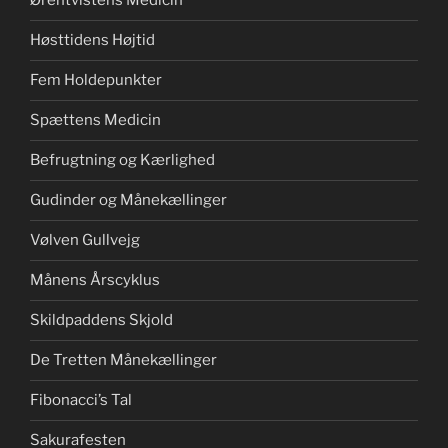
Ørentvistens Medicin
Høsttidens Højtid
Fem Holdepunkter
Spættens Medicin
Befrugtning og Kærlighed
Gudinder og Månekællinger
Vølven Gullvejg
Månens Årscyklus
Skildpaddens Skjold
De Tretten Månekællinger
Fibonacci’s Tal
Sakurafesten