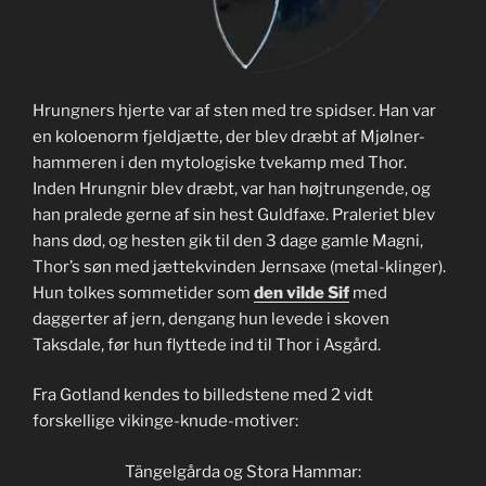
Hrungners hjerte var af sten med tre spidser. Han var
en koloenorm fjeldjætte, der blev dræbt af Mjølner-
hammeren i den mytologiske tvekamp med Thor.
Inden Hrungnir blev dræbt, var han højtrungende, og
han pralede gerne af sin hest Guldfaxe. Praleriet blev
hans død, og hesten gik til den 3 dage gamle Magni,
Thor’s søn med jættekvinden Jernsaxe (metal-klinger).
Hun tolkes sommetider som
den vilde Sif
med
daggerter af jern, dengang hun levede i skoven
Taksdale, før hun flyttede ind til Thor i Asgård.
Fra Gotland kendes to billedstene med 2 vidt
forskellige vikinge-knude-motiver:
Tängelgårda og Stora Hammar: