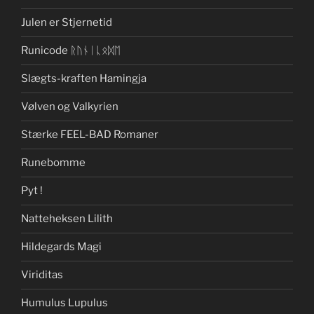
Julen er Stjernetid
Runicode ᚱᚢᚾᛁᚳᛟᛞᛖ
Slægts-kraften Hamingja
Vølven og Valkyrien
Stærke FEEL-BAD Romaner
Runebomme
Pyt !
Natteheksen Lilith
Hildegards Magi
Viriditas
Humulus Lupulus