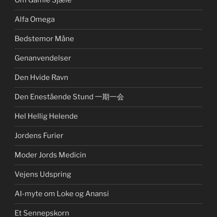
Om Gamle Sjæle
Alfa Omega
Bedstemor Måne
Genanvendelser
Den Hvide Ravn
Den Enestående Stund 一期一会
Hel Hellig Helende
Jordens Furier
Moder Jords Medicin
Vejens Udspring
AI-myte om Loke og Anansi
Et Sennepskorn