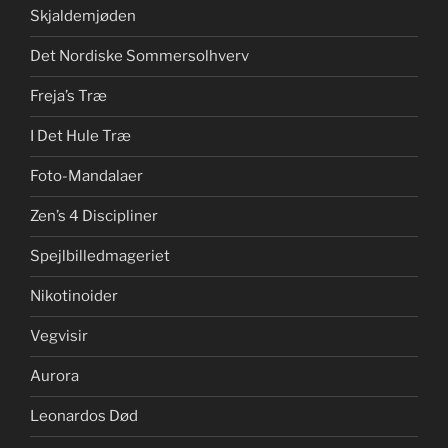
Skjaldemjøden
Det Nordiske Sommersolhverv
Freja’s Træ
I Det Hule Træ
Foto-Mandalaer
Zen’s 4 Discipliner
Spejlbilledmageriet
Nikotinoider
Vegvisir
Aurora
Leonardos Død