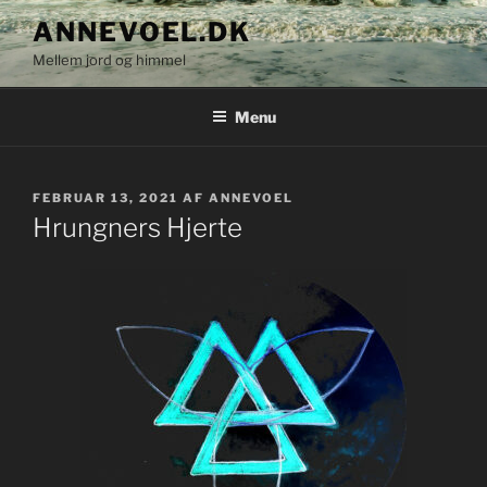
Videre
ANNEVOEL.DK
til
Mellem jord og himmel
indhold
Menu
UDGIVET
FEBRUAR 13, 2021
AF
ANNEVOEL
DEN
Hrungners Hjerte