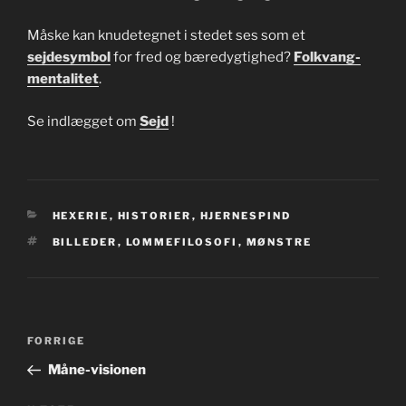
Måske kan knudetegnet i stedet ses som et
sejdesymbol
for fred og bæredygtighed?
Folkvang-
mentalitet
.
Se indlægget om
Sejd
!
KATEGORIER
HEXERIE
,
HISTORIER
,
HJERNESPIND
TAGS
BILLEDER
,
LOMMEFILOSOFI
,
MØNSTRE
Indlægsnavigation
Forrige
FORRIGE
indlæg
Måne-visionen