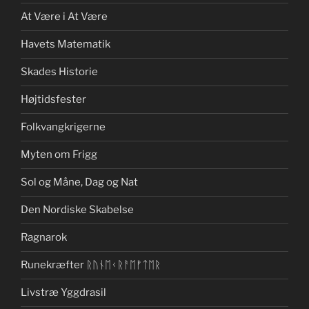
At Være i At Være
Havets Matematik
Skades Historie
Højtidsfester
Folkvangkrigerne
Myten om Frigg
Sol og Måne, Dag og Nat
Den Nordiske Skabelse
Ragnarok
Runekræfter ᚱᚢᚾᛖᚲᚱᚨᛖᚠᛏᛖᚱ
Livstræ Yggdrasil