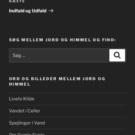
Næste
NÆSTE
indlæg
Indfald og Udfald
SØG MELLEM JORD OG HIMMEL OG FIND:
Søg
Søg
efter:
ORD OG BILLEDER MELLEM JORD OG
HIMMEL
Livets Kilde
Vandet i Celler
Spejlinger i Vand