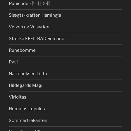
Runicode ᚱᚢᚾᛁᚳᛟᛞᛖ
Slægts-kraften Hamingja
Vølven og Valkyrien
Stærke FEEL-BAD Romaner
Runebomme
Pyt !
Natteheksen Lilith
Hildegards Magi
Viriditas
Humulus Lupulus
Sommertrekanten