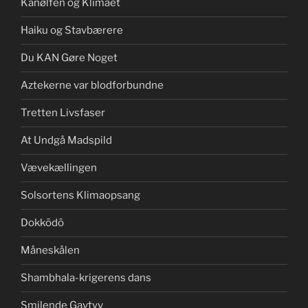
Kanølfen og Klimaet
Haiku og Stavbærere
Du KAN Gøre Noget
Aztekerne var blodforbundne
Tretten Livsfaser
At Undgå Madspild
Vævekællingen
Solsortens Klimaopsang
Dokkōdō
Måneskålen
Shambhala-krigerens dans
Smilende Gavtyv