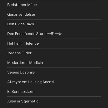
Bedstemor Måne
Genanvendelser
Den Hvide Ravn
Den Enestående Stund 一期一会
Hel Hellig Helende
Jordens Furier
Moder Jords Medicin
Vejens Udspring
AI-myte om Loke og Anansi
Et Sennepskorn
Julen er Stjernetid