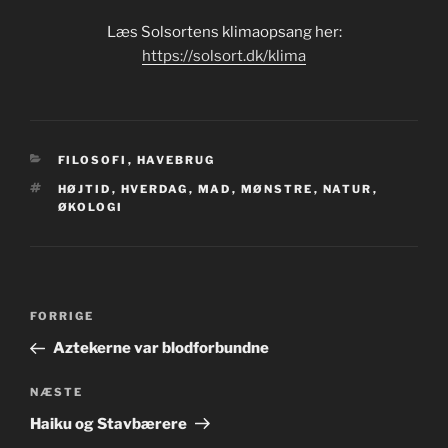
Læs Solsortens klimaopsang her:
https://solsort.dk/klima
KATEGORIER
FILOSOFI
,
HAVEBRUG
TAGS
HØJTID
,
HVERDAG
,
MAD
,
MØNSTRE
,
NATUR
,
ØKOLOGI
Indlægsnavigation
Forrige
FORRIGE
indlæg
Aztekerne var blodforbundne
Næste
NÆSTE
indlæg
Haiku og Stavbærere