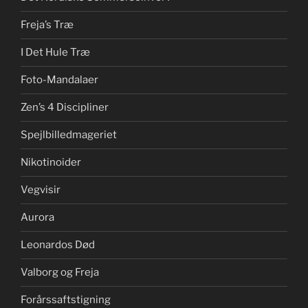
Freja’s Træ
I Det Hule Træ
Foto-Mandalaer
Zen’s 4 Discipliner
Spejlbilledmageriet
Nikotinoider
Vegvisir
Aurora
Leonardos Død
Valborg og Freja
Forårssaftstigning