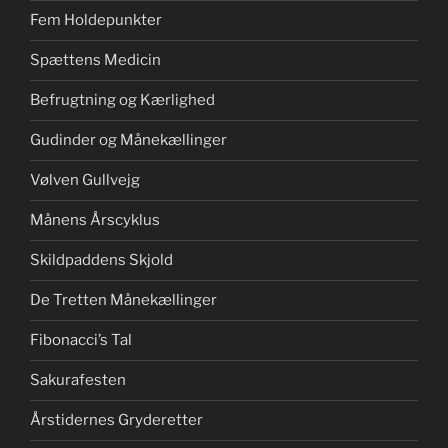
Fem Holdepunkter
Spættens Medicin
Befrugtning og Kærlighed
Gudinder og Månekællinger
Vølven Gullvejg
Månens Årscyklus
Skildpaddens Skjold
De Tretten Månekællinger
Fibonacci’s Tal
Sakurafesten
Årstidernes Gryderetter