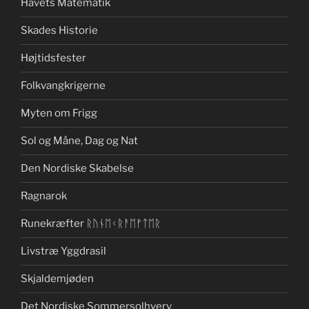
Havets Matematik
Skades Historie
Højtidsfester
Folkvangkrigerne
Myten om Frigg
Sol og Måne, Dag og Nat
Den Nordiske Skabelse
Ragnarok
Runekræfter ᚱᚢᚾᛖᚲᚱᚨᛖᚠᛏᛖᚱ
Livstræ Yggdrasil
Skjaldemjøden
Det Nordiske Sommersolhverv