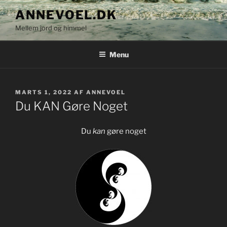
Videre
ANNEVOEL.DK
til
Mellem jord og himmel
indhold
Menu
UDGIVET
MARTS 1, 2022
AF
ANNEVOEL
DEN
Du KAN Gøre Noget
Du
kan
gøre noget