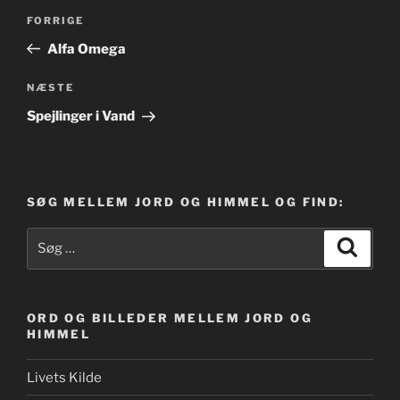
Indlægsnavigation
Forrige
FORRIGE
indlæg
Alfa Omega
Næste
NÆSTE
indlæg
Spejlinger i Vand
SØG MELLEM JORD OG HIMMEL OG FIND:
Søg
Søg
efter:
ORD OG BILLEDER MELLEM JORD OG
HIMMEL
Livets Kilde