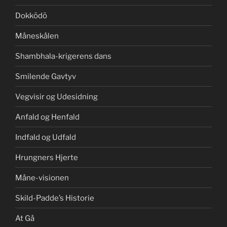
Dokkōdō
Måneskålen
Shambhala-krigerens dans
Smilende Gavtyv
Vegvisir og Udesidning
Anfald og Henfald
Indfald og Udfald
Hrungners Hjerte
Måne-visionen
Skild-Padde’s Historie
At Gå