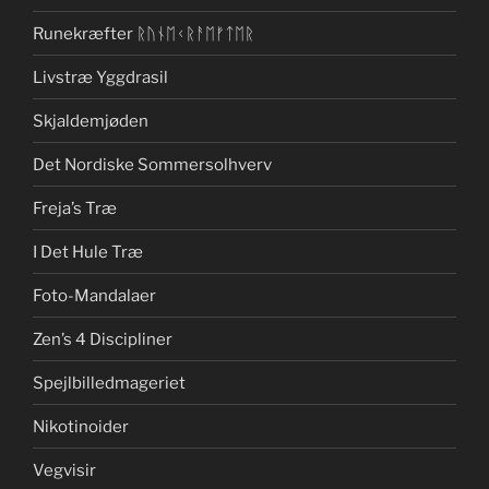
Runekræfter ᚱᚢᚾᛖᚲᚱᚨᛖᚠᛏᛖᚱ
Livstræ Yggdrasil
Skjaldemjøden
Det Nordiske Sommersolhverv
Freja’s Træ
I Det Hule Træ
Foto-Mandalaer
Zen’s 4 Discipliner
Spejlbilledmageriet
Nikotinoider
Vegvisir