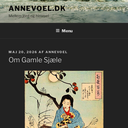
Videre
ANNEVOEL.DK
til
Mellem jord og himmel
indhold
Menu
UDGIVET
MAJ 20, 2026
AF
ANNEVOEL
DEN
Om Gamle Sjæle