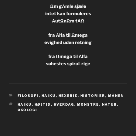
Ωm gΑmle sjæle
intet kan formuleres
ΑutΩnΩm tΑΩ
fra Αlfa til Ωmega
evighed uden retning
fra Ωmega til Αlfa
søhestes spiral-rige
KATEGORIER
FILOSOFI
,
HAIKU
,
HEXERIE
,
HISTORIER
,
MÅNEN
TAGS
HAIKU
,
HØJTID
,
HVERDAG
,
MØNSTRE
,
NATUR
,
ØKOLOGI