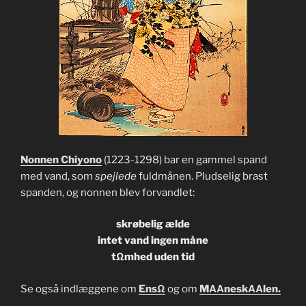
Nonnen Chiyono
(1223-1298) bar en gammel spand
med vand, som
spejlede
fuldmånen. Pludselig brast
spanden, og nonnen blev forvandlet:
skrøbelig ælde
intet vand ingen måne
tΩmhed uden tid
Se også indlæggene om
EnsΩ
og om
MΑΑneskΑΑlen.