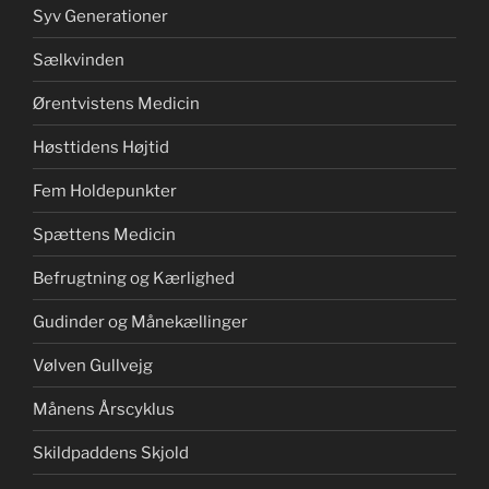
Syv Generationer
Sælkvinden
Ørentvistens Medicin
Høsttidens Højtid
Fem Holdepunkter
Spættens Medicin
Befrugtning og Kærlighed
Gudinder og Månekællinger
Vølven Gullvejg
Månens Årscyklus
Skildpaddens Skjold