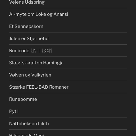
Vejens Udspring
AI-myte om Loke og Anansi
Et Sennepskorn
Julen er Stjernetid
Runicode ᚱᚢᚾᛁᚳᛟᛞᛖ
Slægts-kraften Hamingja
Vølven og Valkyrien
Stærke FEEL-BAD Romaner
Runebomme
Pyt !
Natteheksen Lilith
Hildegards Magi