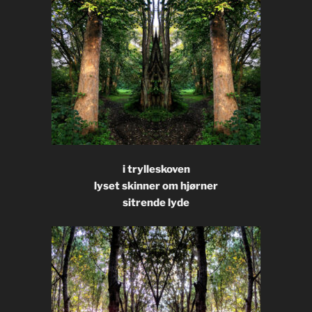
i trylleskoven
lyset skinner om hjørner
sitrende lyde