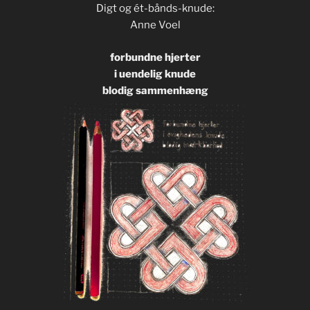
Digt og ét-bånds-knude:
Anne Voel
forbundne hjerter
i uendelig knude
blodig sammenhæng