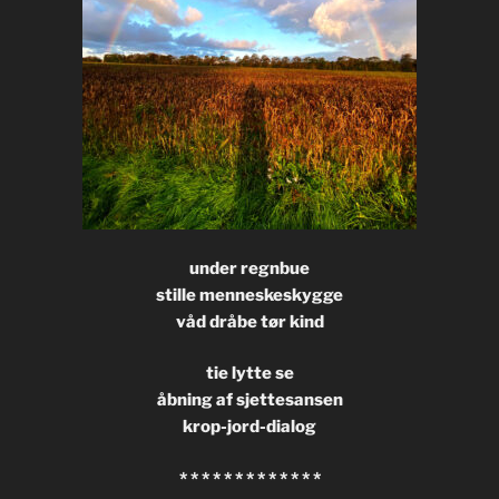
under regnbue
stille menneskeskygge
våd dråbe tør kind
tie lytte se
åbning af sjettesansen
krop-jord-dialog
* * * * * * * * * * * * *