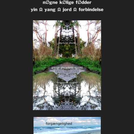
n∅gne k∅lige f∅dder
yin Ω yang Ω jord Ω forbindelse