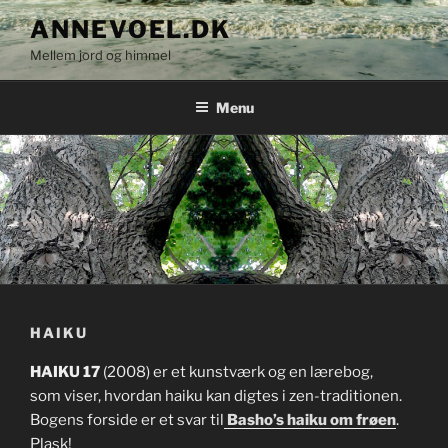
Videre
ANNEVOEL.DK
til
Mellem jord og himmel
indhold
Menu
HAIKU
HAIKU 17
(2008) er et kunstværk og en lærebog,
som viser, hvordan haiku kan digtes i zen-traditionen.
Bogens forside er et svar til
Basho’s haiku om frøen
.
Plask!