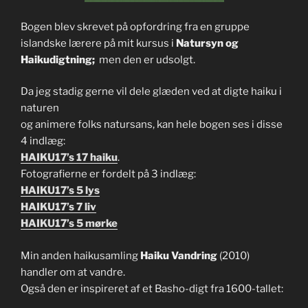
Bogen blev skrevet på opfordring fra en gruppe
islandske lærere på mit kursus i
Natursyn og
Haikudigtning;
men den er udsolgt.
Da jeg stadig gerne vil dele glæden ved at digte haiku i
naturen
og animere folks natursans, kan hele bogen ses i disse
4 indlæg:
HAIKU17’s 17 haiku
.
Fotografierne er fordelt på 3 indlæg:
HAIKU17’s 5 lys
HAIKU17’s 7 liv
HAIKU17’s 5 mørke
Min anden haikusamling
Haiku Vandring
(2010)
handler om at vandre.
Også den er inspireret af et Basho-digt fra 1600-tallet: