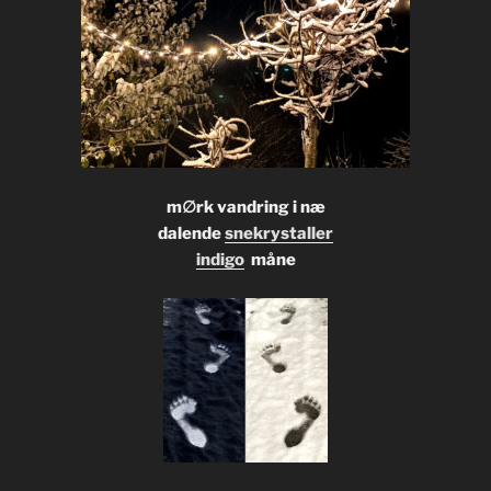
m∅rk vandring i næ
dalende
snekrystaller
indigo
måne