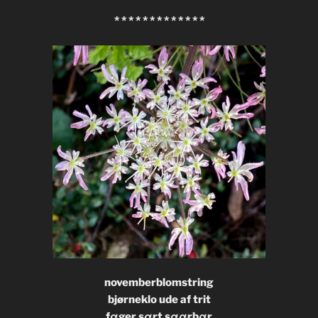
* * * * * * * * * * * * *
novemberblomstring
bjørneklo ude af trit
fαger sαrt sααrbαr