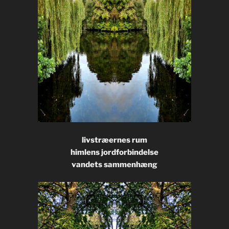
livstræernes rum
himlens jordforbindelse
vandets sammenhæng