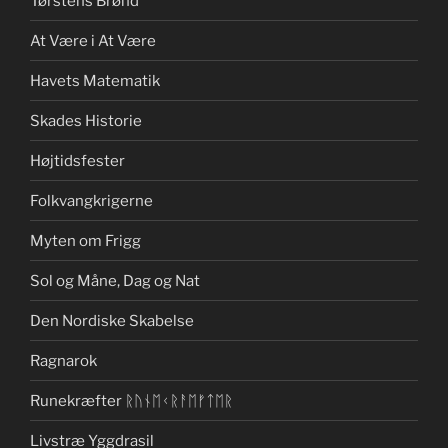
Tørstens Brønd
At Være i At Være
Havets Matematik
Skades Historie
Højtidsfester
Folkvangkrigerne
Myten om Frigg
Sol og Måne, Dag og Nat
Den Nordiske Skabelse
Ragnarok
Runekræfter ᚱᚢᚾᛖᚲᚱᚨᛖᚠᛏᛖᚱ
Livstræ Yggdrasil