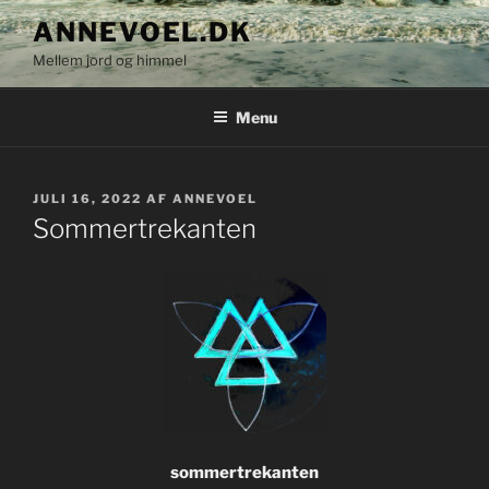
Videre
ANNEVOEL.DK
til
Mellem jord og himmel
indhold
Menu
UDGIVET
JULI 16, 2022
AF
ANNEVOEL
DEN
Sommertrekanten
sommertrekanten