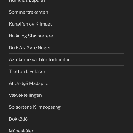
Humulus Lupulus
Sommertrekanten
Kanølfen og Klimaet
Haiku og Stavbærere
Du KAN Gøre Noget
Aztekerne var blodforbundne
Tretten Livsfaser
At Undgå Madspild
Vævekællingen
Solsortens Klimaopsang
Dokkōdō
Måneskålen