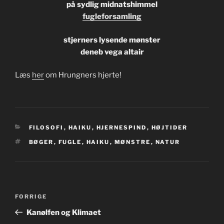
på sydlig midnatshimmel
fugleforsamling
stjerners lysende mønster
deneb vega altair
Læs
her
om Hrungners hjerte!
KATEGORIER
FILOSOFI
,
HAIKU
,
HJERNESPIND
,
HØJTIDER
TAGS
BØGER
,
FUGLE
,
HAIKU
,
MØNSTRE
,
NATUR
Indlægsnavigation
Forrige
FORRIGE
indlæg
Kanølfen og Klimaet