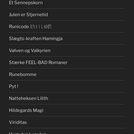
Et Sennepskorn
Julen er Stjernetid
Runicode ᚱᚢᚾᛁᚳᛟᛞᛖ
Slægts-kraften Hamingja
Vølven og Valkyrien
Stærke FEEL-BAD Romaner
Runebomme
Pyt !
Natteheksen Lilith
Hildegards Magi
Viriditas