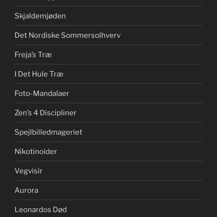
Skjaldemjøden
Det Nordiske Sommersolhverv
Freja’s Træ
I Det Hule Træ
Foto-Mandalaer
Zen’s 4 Discipliner
Spejlbilledmageriet
Nikotinoider
Vegvisir
Aurora
Leonardos Død