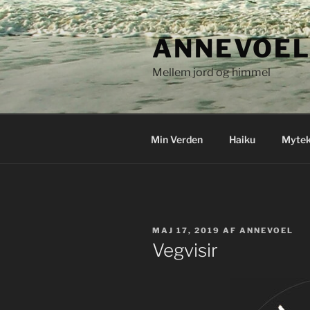
Videre
til
ANNEVOEL
indhold
Mellem jord og himmel
Min Verden
Haiku
Mytek
UDGIVET
MAJ 17, 2019
AF
ANNEVOEL
DEN
Vegvisir