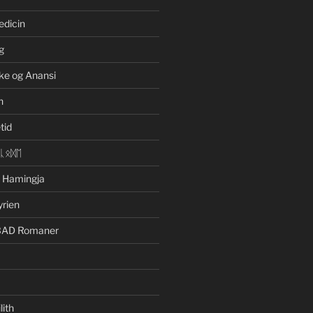
edicin
g
ke og Anansi
n
tid
ᛁᚳᛟᛞᛖ
n Hamingja
yrien
BAD Romaner
lith