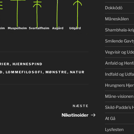
Dokkōdō
Måneskålen
Shambhala-kri
Smilende Gavt
Vegvisir og Ud
Anfald og Henf
RIER
,
HJERNESPIND
ID
,
LOMMEFILOSOFI
,
MØNSTRE
,
NATUR
Indfald og Udfa
Hrungners Hjer
Måne-visionen
NÆSTE
Næste
Skild-Padde’s H
indlæg
Nikotinoider
At Gå
Lysfesten