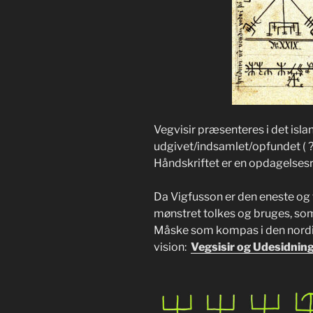
Vegvisir præsenteres i det isl
udgivet/indsamlet/opfundet ( 
Håndskriftet er en opdagelses
Da Vigfusson er den eneste og t
mønstret tolkes og bruges, som
Måske som kompas i den nordis
vision:
Vegsisir og Udesidnin