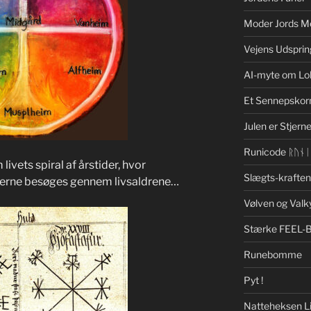
Moder Jords M
Vejens Udsprin
AI-myte om Lo
Et Sennepskor
Julen er Stjerne
Runicode ᚱᚢᚾ
vets spiral af årstider, hvor
Slægts-krafte
erne besøges gennem livsaldrene…
Vølven og Valk
Stærke FEEL-
Runebomme
Pyt !
Natteheksen Li