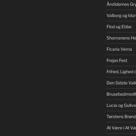
Årstidernes Gr
Valborg og Idu
Flod og Ebbe
Shamanens He
Ficaria Verna
Frejas Fest
Frihed, Lighed
Den Sidste Valk
Brusebadmedit
Lucia og Gullve
Tørstens Brøn
At Være i At V