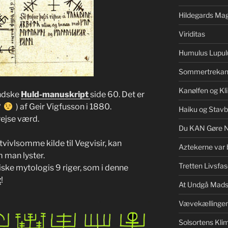
Hildegards Mag
Viriditas
Humulus Lupul
Sommertrekan
Kanølfen og Kl
andske
Huld-manuskript
side 60. Det er
?
) af Geir Vigfusson i 1880.
Haiku og Stav
rejse værd.
Du KAN Gøre 
vivlsomme kilde til Vegvisir, kan
Aztekerne var 
 man lyster.
Tretten Livsfas
ke mytologis 9 riger, som i denne
g
!
At Undgå Mads
Vævekællinge
Solsortens Kl