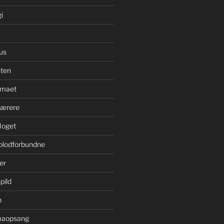
i
us
ten
imaet
bærere
Noget
blodforbundne
er
pild
n
imaopsang