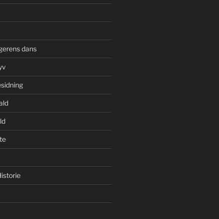
gerens dans
yv
esidning
ald
ld
te
istorie