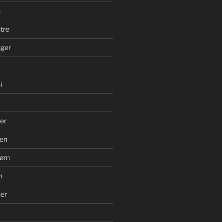
n
tre
ger
i
er
en
ørn
n
er