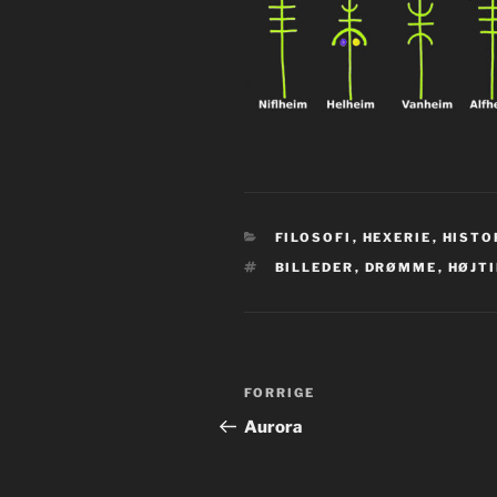
KATEGORIER
FILOSOFI
,
HEXERIE
,
HISTO
TAGS
BILLEDER
,
DRØMME
,
HØJT
Indlægsnavigation
Forrige
FORRIGE
indlæg
Aurora