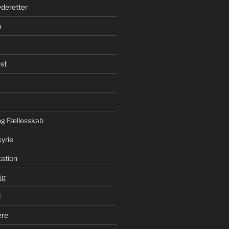
yderetter
n
st
 og Fællesskab
yrie
ation
jg
d
ære