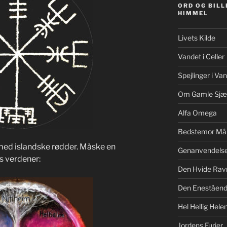
ORD OG BILL
HIMMEL
Livets Kilde
Vandet i Celler
Spejlinger i Va
Om Gamle Sjæ
Alfa Omega
Bedstemor Må
 med islandske rødder. Måske en
Genanvendels
ls verdener:
Den Hvide Rav
Den Eneståe
Hel Hellig Hele
Jordens Furier