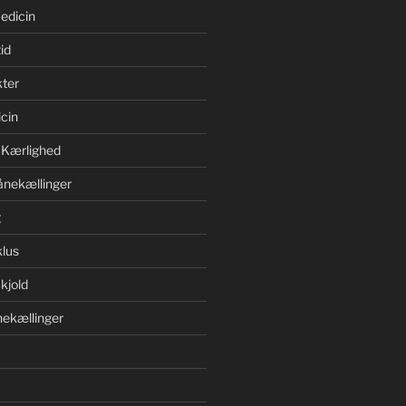
edicin
id
ter
cin
 Kærlighed
ånekællinger
g
lus
kjold
ekællinger