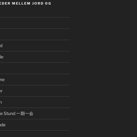
EDER MELLEM JORD OG
nd
le
ne
er
n
nde Stund 一期一会
nde