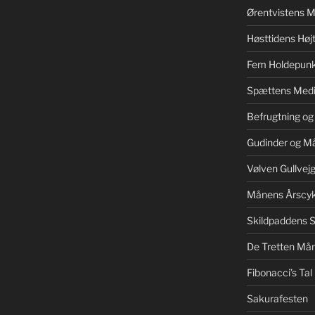
Ørentvistens M
Høsttidens Højt
Fem Holdepunk
Spættens Medi
Befrugtning og
Gudinder og M
Vølven Gullvej
Månens Årscyk
Skildpaddens S
De Tretten Mån
Fibonacci’s Tal
Sakurafesten