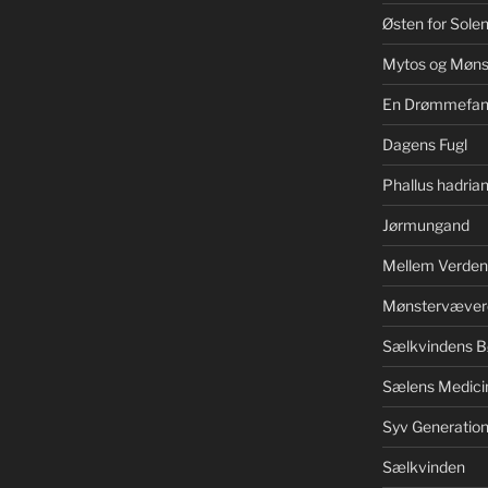
Østen for Sole
Mytos og Møns
En Drømmefan
Dagens Fugl
Phallus hadrian
Jørmungand
Mellem Verden
Mønstervæver
Sælkvindens B
Sælens Medici
Syv Generation
Sælkvinden