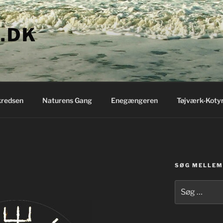
.DK
redsen
Naturens Gang
Enegængeren
Tøjværk-Koty
SØG MELLEM 
Søg
efter: