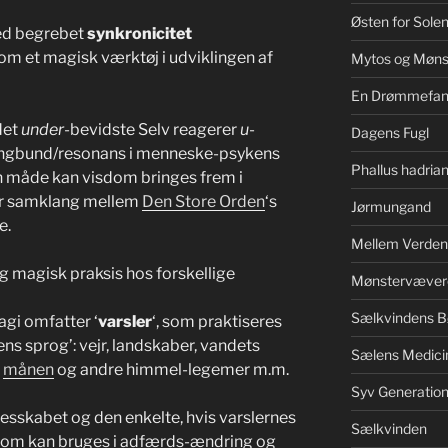
Østen for Sole
ed begrebet
synkronicitet
 et magisk værktøj i udviklingen af
Mytos og Møns
En Drømmefan
det
under
-bevidste Selv reagerer
u
-
Dagens Fugl
langbund/resonans i menneske-psykens
Phallus hadrian
en måde kan visdom bringes frem i
er samklang mellem
Den Store Orden
‘s
Jørmungand
e.
Mellem Verden
g magisk praksis hos forskellige
Mønstervæver
Sælkvindens B
gi omfatter ‘
varsler
‘, som praktiseres
 sprog’: vejr, landskaber, vandets
Sælens Medici
,
månen
og andre himmel-legemer m.m.
Syv Generation
esskabet og den enkelte, hvis varslernes
Sælkvinden
, som kan bruges i adfærds-ændring og