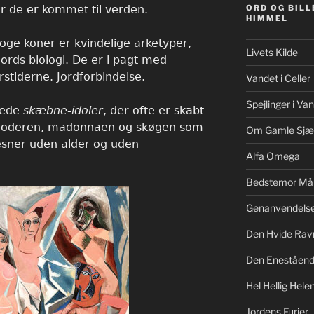
ur de er kommet til verden.
ORD OG BILL
HIMMEL
ge koner er kvindelige arketyper,
Livets Kilde
ords biologi. De er i pagt med
stiderne. Jordforbindelse.
Vandet i Celler
Spejlinger i Va
jede
skæbne-idoler
, der ofte er skabt
moderen, madonnaen og skøgen som
Om Gamle Sjæ
æsner uden alder og uden
Alfa Omega
Bedstemor Må
Genanvendels
Den Hvide Rav
Den Eneståe
Hel Hellig Hele
Jordens Furier