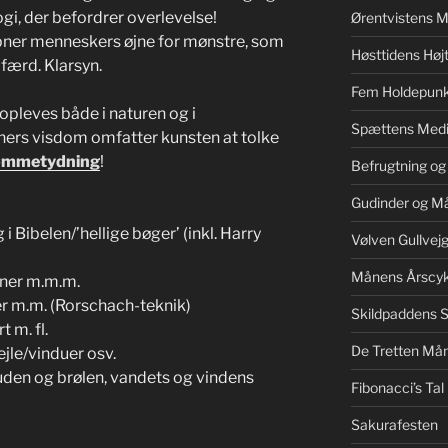
ogi, der befordrer overlevelse!
Ørentvistens M
åbner menneskers øjne for mønstre, som
Høsttidens Højt
dfærd. Klarsyn.
Fem Holdepunk
pleves både i naturen og i
Spættens Medi
ers visdom omfatter kunsten at tolke
ømmetydning
!
Befrugtning og
Gudinder og M
g i Bibelen/’hellige bøger’ (inkl. Harry
Vølven Gullvej
Månens Årscyk
uner m.m.m.
er m.m. (Rorschach-teknik)
Skildpaddens S
t m. fl.
De Tretten Mån
jle/vinduer osv.
tuden og brølen, vandets og vindens
Fibonacci’s Tal
Sakurafesten