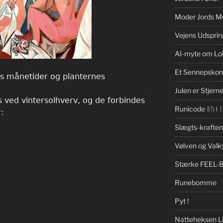
Moder Jords M
Vejens Udsprin
AI-myte om Lo
Et Sennepskor
s månetider og planternes
Julen er Stjerne
 ved vintersolhverv, og de forbindes
Runicode ᚱᚢᚾ
:
Slægts-krafte
Vølven og Valk
Stærke FEEL-
Runebomme
Pyt !
Natteheksen Li