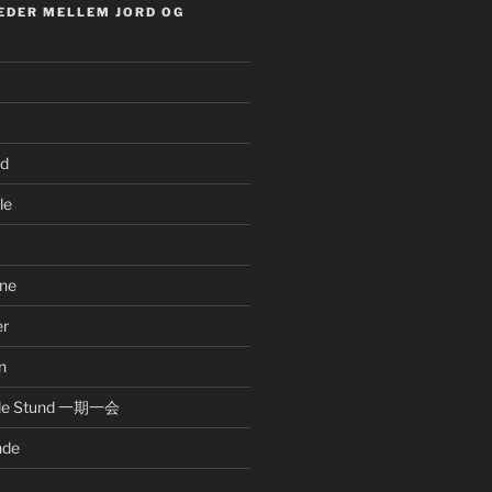
EDER MELLEM JORD OG
nd
le
ne
er
n
nde Stund 一期一会
nde