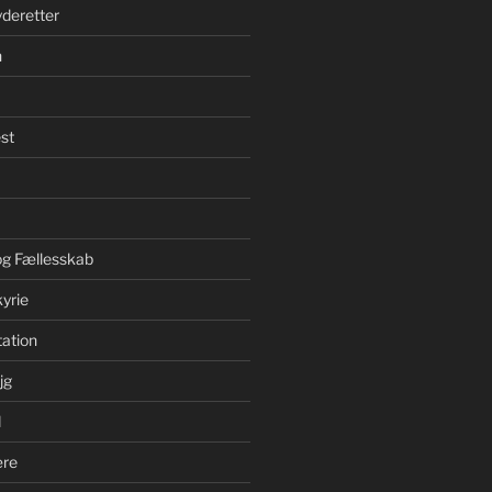
yderetter
n
st
 og Fællesskab
yrie
ation
jg
d
ære