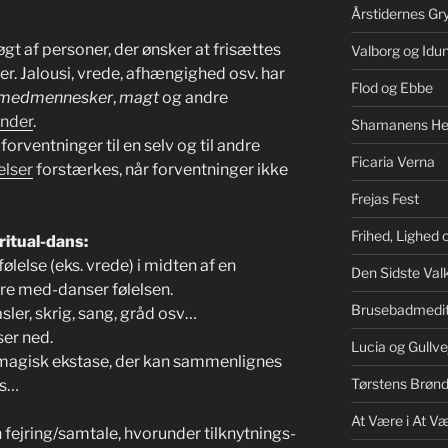
Årstidernes Gr
øgt af personer, der ønsker at frisættes
Valborg og Idu
r. Jalousi, vrede, afhængighed osv. har
Flod og Ebbe
medmennesker
,
magt
og andre
ynder
.
Shamanens He
orventninger til en selv og til andre
Ficaria Verna
elser
forstærkes, når forventninger ikke
Frejas Fest
Frihed, Lighed
ritual-dans:
ølelse (eks. vrede) i midten af en
Den Sidste Valk
re med-danser følelsen.
Brusebadmedit
er, skrig, sang, gråd osv…
er ned.
Lucia og Gullve
agisk ekstase, der kan sammenlignes
Tørstens Brøn
ns…
At Være i At V
n fejring/samtale, hvorunder tilknytnings-