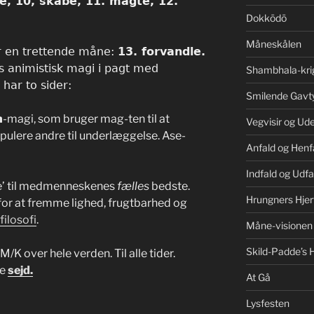
ne, 10, skabe, 11. magte, 12.
Dokkōdō
Måneskålen
er en trettende måne:
13. forvandle.
 animistisk magi i pagt med
Shambhala-kri
har to sider:
Smilende Gavt
n
-magi, som bruger mag-ten til at
Vegvisir og Ud
pulere andre til underlæggelse. Ase-
Anfald og Henf
Indfald og Udfa
e’ til medmenneskenes
fælles
bedste.
Hrungners Hjer
or at fremme lighed, frugtbarhed og
ilosofi
.
Måne-visionen
Skild-Padde’s H
K over hele verden. Til alle tider.
de
sejd.
At Gå
Lysfesten