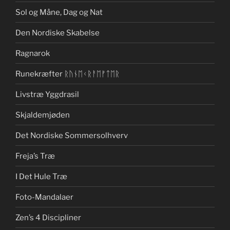
Sol og Måne, Dag og Nat
Den Nordiske Skabelse
Ragnarok
Runekræfter ᚱᚢᚾᛖᚲᚱᚨᛖᚠᛏᛖᚱ
Livstræ Yggdrasil
Skjaldemjøden
Det Nordiske Sommersolhverv
Freja’s Træ
I Det Hule Træ
Foto-Mandalaer
Zen’s 4 Discipliner