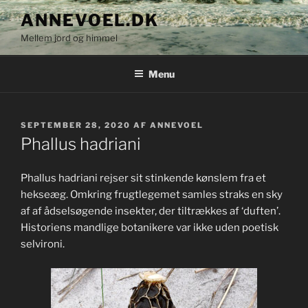
Videre
ANNEVOEL.DK
til
Mellem jord og himmel
indhold
Menu
UDGIVET
SEPTEMBER 28, 2020
AF
ANNEVOEL
DEN
Phallus hadriani
Phallus hadriani rejser sit stinkende kønslem fra et
hekseæg. Omkring frugtlegemet samles straks en sky
af af ådselsøgende insekter, der tiltrækkes af ‘duften’.
Historiens mandlige botanikere var ikke uden poetisk
selvironi.