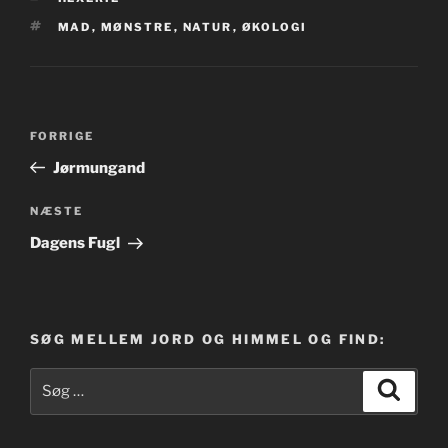
TAGS
MAD
,
MØNSTRE
,
NATUR
,
ØKOLOGI
Indlægsnavigation
Forrige
FORRIGE
indlæg
Jørmungand
Næste
NÆSTE
indlæg
Dagens Fugl
SØG MELLEM JORD OG HIMMEL OG FIND:
Søg
Søg
efter: