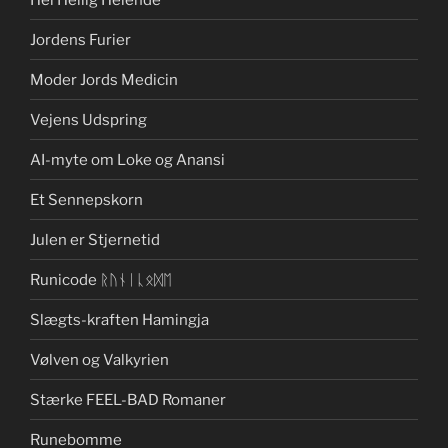
Jordens Furier
Moder Jords Medicin
Vejens Udspring
AI-myte om Loke og Anansi
Et Sennepskorn
Julen er Stjernetid
Runicode ᚱᚢᚾᛁᚳᛟᛞᛖ
Slægts-kraften Hamingja
Vølven og Valkyrien
Stærke FEEL-BAD Romaner
Runebomme