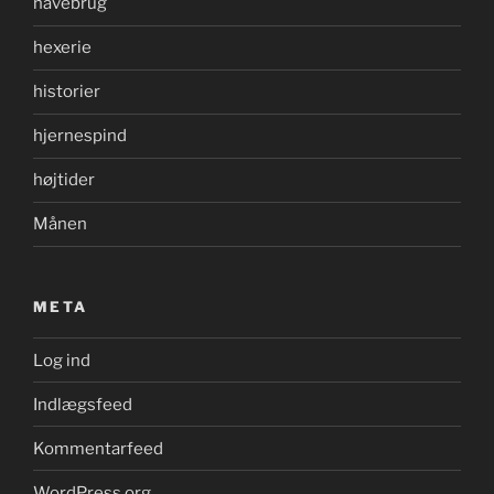
havebrug
hexerie
historier
hjernespind
højtider
Månen
META
Log ind
Indlægsfeed
Kommentarfeed
WordPress.org