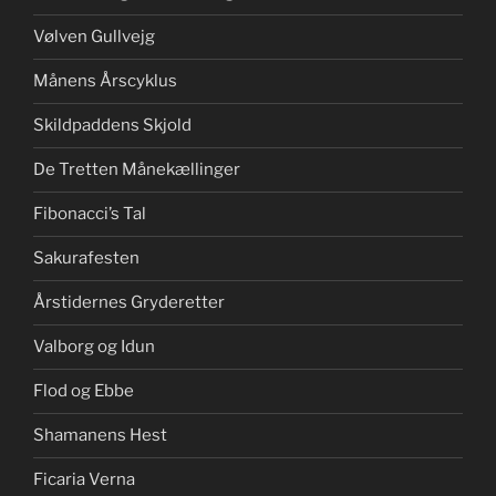
Vølven Gullvejg
Månens Årscyklus
Skildpaddens Skjold
De Tretten Månekællinger
Fibonacci’s Tal
Sakurafesten
Årstidernes Gryderetter
Valborg og Idun
Flod og Ebbe
Shamanens Hest
Ficaria Verna