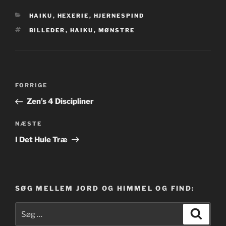
KATEGORIER
HAIKU
,
HEXERIE
,
HJERNESPIND
TAGS
BILLEDER
,
HAIKU
,
MØNSTRE
Indlægsnavigation
Forrige
FORRIGE
indlæg
Zen’s 4 Discipliner
Næste
NÆSTE
indlæg
I Det Hule Træ
SØG MELLEM JORD OG HIMMEL OG FIND:
Søg
Søg
efter: