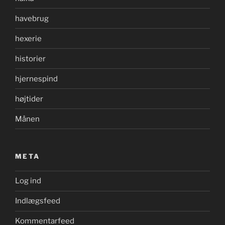
havebrug
hexerie
historier
hjernespind
højtider
Månen
META
Log ind
Indlægsfeed
Kommentarfeed