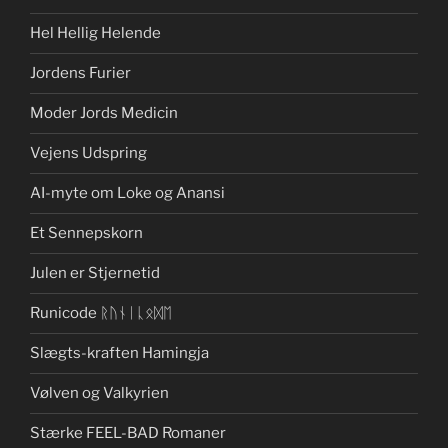
Hel Hellig Helende
Jordens Furier
Moder Jords Medicin
Vejens Udspring
AI-myte om Loke og Anansi
Et Sennepskorn
Julen er Stjernetid
Runicode ᚱᚢᚾᛁᚳᛟᛞᛖ
Slægts-kraften Hamingja
Vølven og Valkyrien
Stærke FEEL-BAD Romaner