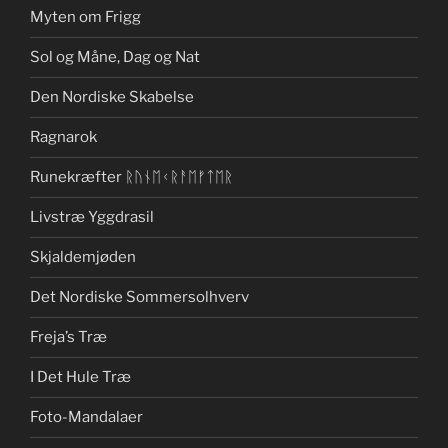
Myten om Frigg
Sol og Måne, Dag og Nat
Den Nordiske Skabelse
Ragnarok
Runekræfter ᚱᚢᚾᛖᚲᚱᚨᛖᚠᛏᛖᚱ
Livstræ Yggdrasil
Skjaldemjøden
Det Nordiske Sommersolhverv
Freja’s Træ
I Det Hule Træ
Foto-Mandalaer