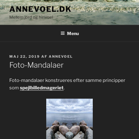
Videre
ANNEVOEL.DK
til
Mellem jord og himmel
indhold
Menu
UDGIVET
MAJ 22, 2019
AF
ANNEVOEL
DEN
Foto-Mandalaer
Foto-mandalaer konstrueres efter samme principper
som
spejlbilledmageriet
.