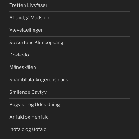
Tretten Livsfaser
At Undgå Madspild
Vævekællingen
Solsortens Klimaopsang
Dokkōdō
Måneskålen
Shambhala-krigerens dans
Smilende Gavtyv
Vegvisir og Udesidning
Anfald og Henfald
Indfald og Udfald