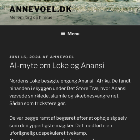
Videre
ANNEVOEL.DK
til
Mellem jord og himmel
indhold
Menu
UDGIVET
JUNI 15, 2024
AF
ANNEVOEL
DEN
AI-myte om Loke og Anansi
Nordens Loke besøgte engang Anansi i Afrika. De fandt
hinanden i skyggen under Det Store Træ, hvor Anansi
vævede snirklede, skumle og skæbnesvangre net.
Sådan som trickstere gør.
De var begge ramt af begæret efter at ophøje sig selv
som den ypperligste magiker. Det medførte en
uforlignelig udspekuleret tvekamp.