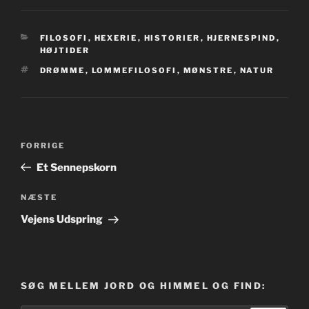
KATEGORIER
FILOSOFI
,
HEXERIE
,
HISTORIER
,
HJERNESPIND
,
HØJTIDER
TAGS
DRØMME
,
LOMMEFILOSOFI
,
MØNSTRE
,
NATUR
Indlægsnavigation
Forrige
FORRIGE
indlæg
Et Sennepskorn
Næste
NÆSTE
indlæg
Vejens Udspring
SØG MELLEM JORD OG HIMMEL OG FIND: