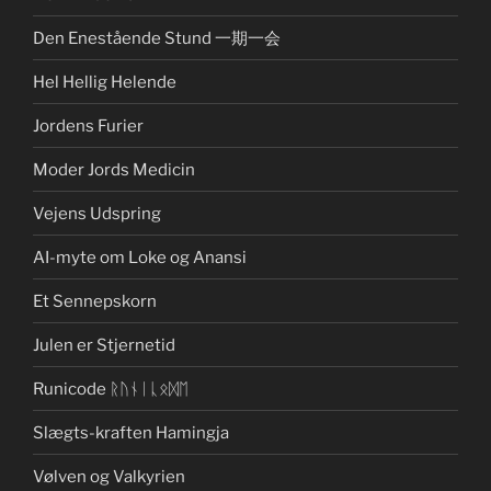
Den Enestående Stund 一期一会
Hel Hellig Helende
Jordens Furier
Moder Jords Medicin
Vejens Udspring
AI-myte om Loke og Anansi
Et Sennepskorn
Julen er Stjernetid
Runicode ᚱᚢᚾᛁᚳᛟᛞᛖ
Slægts-kraften Hamingja
Vølven og Valkyrien