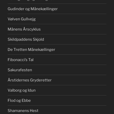
Gudinder og Månekællinger
Vølven Gullvejg
Månens Årscyklus
Skildpaddens Skjold
De Tretten Månekællinger
Fibonacci’s Tal
Sakurafesten
Årstidernes Gryderetter
Valborg og Idun
Flod og Ebbe
Shamanens Hest