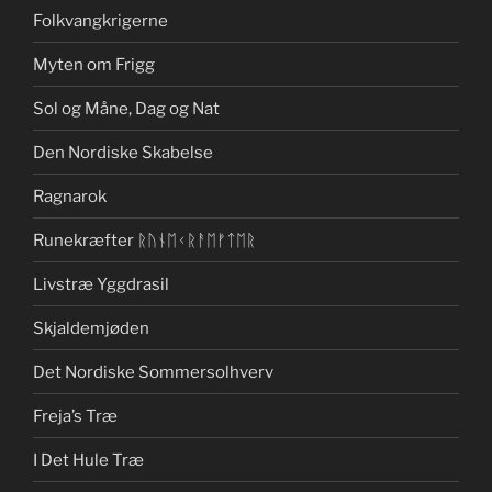
Folkvangkrigerne
Myten om Frigg
Sol og Måne, Dag og Nat
Den Nordiske Skabelse
Ragnarok
Runekræfter ᚱᚢᚾᛖᚲᚱᚨᛖᚠᛏᛖᚱ
Livstræ Yggdrasil
Skjaldemjøden
Det Nordiske Sommersolhverv
Freja’s Træ
I Det Hule Træ