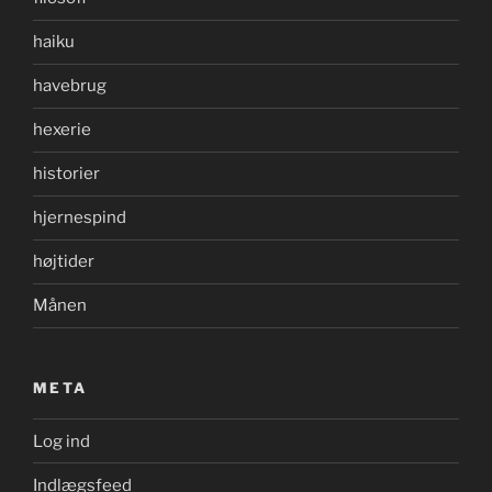
haiku
havebrug
hexerie
historier
hjernespind
højtider
Månen
META
Log ind
Indlægsfeed