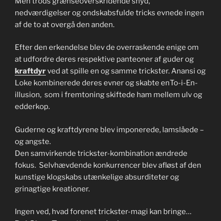
Men trods grænseoverskridende snyd,
nedværdigelser og ondskabsfulde tricks evnede ingen
af de to at overgå den anden.
Efter den erkendelse blev de overraskende enige om
at udfordre deres respektive panteoner af guder og
kraftdyr
ved at spille en og samme trickster. Anansi og
Loke kombinerede deres evner og skabte enTo-i-En-
illusion, som i fremtoning skiftede ham mellem ulv og
edderkop.
Guderne og kraftdyrene blev imponerede, lamslåede –
og angste.
Den samvirkende trickster-kombination ændrede
fokus. Selvhævdende konkurrencer blev afløst af den
kunstige klogskabs utænkelige absurditeter og
grinagtige kreationer.
Ingen ved, hvad forenet trickster-magi kan bringe…