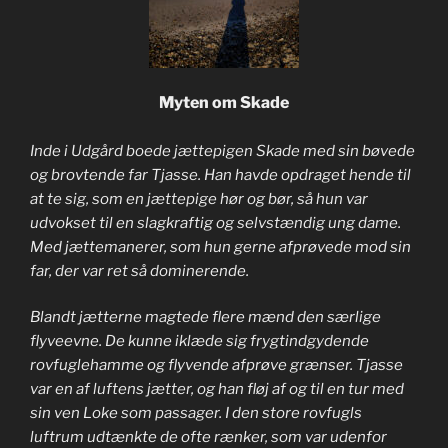
Myten om Skade
Inde i Udgård boede jættepigen Skade med sin bøvede
og brovtende far Tjasse. Han havde opdraget hende til
at te sig, som en jættepige hør og bør, så hun var
udvokset til en slagkraftig og selvstændig ung dame.
Med jættemanerer, som hun gerne afprøvede mod sin
far, der var ret så dominerende.
Blandt jætterne magtede flere mænd den særlige
flyveevne. De kunne iklæde sig frygtindgydende
rovfuglehamme og flyvende afprøve grænser. Tjasse
var en af luftens jætter, og han fløj af og til en tur med
sin ven Loke som passager. I den store rovfugls
luftrum udtænkte de ofte rænker, som var udenfor