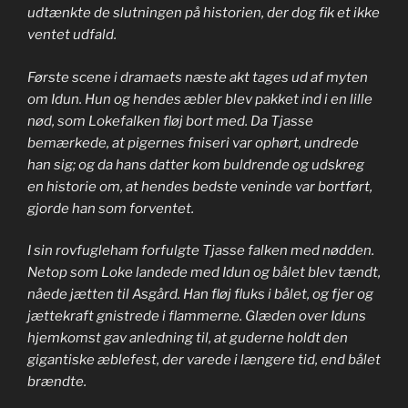
udtænkte de slutningen på historien, der dog fik et ikke
ventet udfald.
Første scene i dramaets næste akt tages ud af myten
om Idun. Hun og hendes æbler blev pakket ind i en lille
nød, som Lokefalken fløj bort med. Da Tjasse
bemærkede, at pigernes fniseri var ophørt, undrede
han sig; og da hans datter kom buldrende og udskreg
en historie om, at hendes bedste veninde var bortført,
gjorde han som forventet.
I sin rovfugleham forfulgte Tjasse falken med nødden.
Netop som Loke landede med Idun og bålet blev tændt,
nåede jætten til Asgård. Han fløj fluks i bålet, og fjer og
jættekraft gnistrede i flammerne. Glæden over Iduns
hjemkomst gav anledning til, at guderne holdt den
gigantiske æblefest, der varede i længere tid, end bålet
brændte.