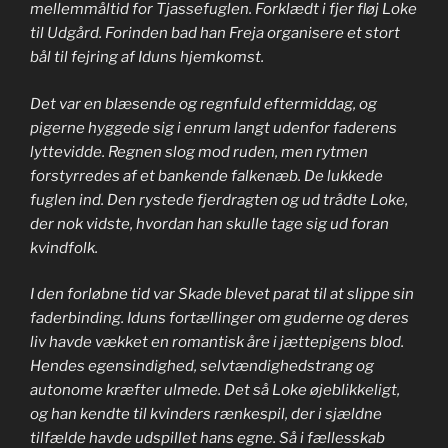
mellemmåltid for Tjassefuglen. Forklædt i fjer fløj Loke
til Udgård. Forinden bad han Freja organisere et stort
bål til fejring af Iduns hjemkomst.
Det var en blæsende og regnfuld eftermiddag, og
pigerne hyggede sig i enrum langt udenfor faderens
lyttevidde. Regnen slog mod ruden, men rytmen
forstyrredes af et bankende falkenæb. De lukkede
fuglen ind. Den rystede fjerdragten og ud trådte Loke,
der nok vidste, hvordan han skulle tage sig ud foran
kvindfolk.
I den forløbne tid var Skade blevet parat til at slippe sin
faderbinding. Iduns fortællinger om guderne og deres
liv havde vækket en romantisk åre i jættepigens blod.
Hendes egensindighed, selvtændighedstrang og
autonome kræfter ulmede. Det så Loke øjeblikkeligt,
og han kendte til kvinders rænkespil, der i sjældne
tilfælde havde udspillet hans egne. Så i fællesskab