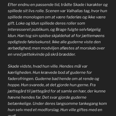
Efter endnu en passende tid, trådte Skade i karakter og
spillede sit livs rolle. Scenen var Valhallas tag, hvor hun
spillede monologen om at være faderløs og ikke være
gift. Loke og Idun spillede deres roller som
interesseret publikum, og Brage fulgte selvfølgelig
Idun. Han tog sin spidse skjaldehat af for jættemøens
opdigtede følelsekunst. Ikke alle guderne viste den
ærbødighed; men modviljen afløstes af morskab over
en vred jættekvinde på skrå brædder.
Skade vidste, hvad hun ville. Hendes mål var
kærligheden. Hun krævede bod af guderne for
faderofringen. Guderne bad hende om at rende og
hoppe. Hun svarede, at det gjorde hun gerne. Fra
jættegård til jættegård for at samle en hær, der kunne
hævne hendes far. Det svar gjorde guderne
betænkelige. Under deres langsomme tankegang kom
hun selv med et modforslag. Hun ville giftes med en