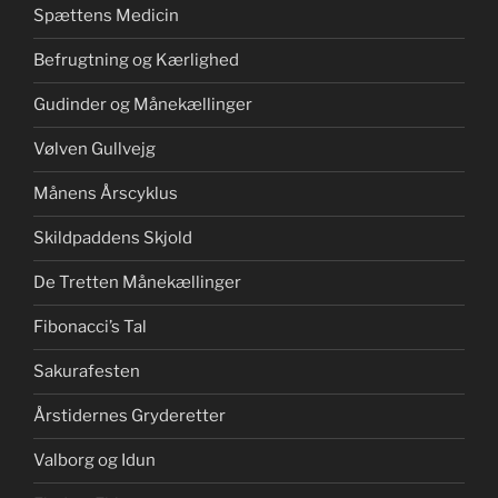
Spættens Medicin
Befrugtning og Kærlighed
Gudinder og Månekællinger
Vølven Gullvejg
Månens Årscyklus
Skildpaddens Skjold
De Tretten Månekællinger
Fibonacci’s Tal
Sakurafesten
Årstidernes Gryderetter
Valborg og Idun