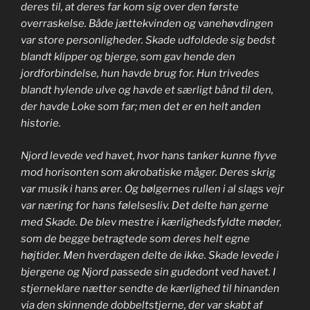
deres til, at deres far kom sig over den første
overraskelse. Både jættekvinden og vanehøvdingen
var store personligheder. Skade udfoldede sig bedst
blandt klipper og bjerge, som gav hende den
jordforbindelse, hun havde brug for. Hun trivedes
blandt hylende ulve og havde et særligt bånd til den,
der havde Loke som far; men det er en helt anden
historie.
Njord levede ved havet, hvor hans tanker kunne flyve
mod horisonten som akrobatiske måger. Deres skrig
var musik i hans ører. Og bølgernes rullen i al slags vejr
var næring for hans følelsesliv. Det delte han gerne
med Skade. De blev mestre i kærlighedsfyldte møder,
som de begge betragtede som deres helt egne
højtider. Men hverdagen delte de ikke. Skade levede i
bjergene og Njord passede sin gudedont ved havet. I
stjerneklare nætter sendte de kærlighed til hinanden
via den skinnende dobbeltstjerne, der var skabt af