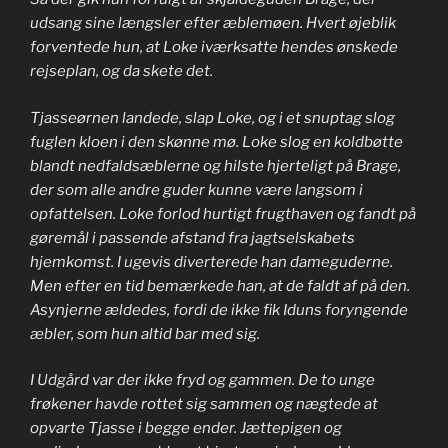
udsang sine længsler efter æblemøen. Hvert øjeblik
forventede hun, at Loke iværksatte hendes ønskede
rejseplan, og da skete det.
Tjasseørnen landede, slap Loke, og i et snuptag slog
fuglen kloen i den skønne mø. Loke slog en koldbøtte
blandt nedfaldsæblerne og hilste hjerteligt på Brage,
der som alle andre guder kunne være langsom i
opfattelsen. Loke forlod hurtigt frugthaven og fandt på
gøremål i passende afstand fra jagtselskabets
hjemkomst. I ugevis diverterede han dameguderne.
Men efter en tid bemærkede han, at de faldt af på den.
Asynjerne ældedes, fordi de ikke fik Iduns foryngende
æbler, som hun altid bar med sig.
I Udgård var der ikke fryd og gammen. De to unge
frøkener havde rottet sig sammen og nægtede at
opvarte Tjasse i begge ender. Jættepigen og