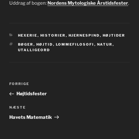
Uddrag af bogen:
Nordens Mytologiske Årstidsfester
.
KATEGORIER
HEXERIE
,
HISTORIER
,
HJERNESPIND
,
HØJTIDER
TAGS
BØGER
,
HØJTID
,
LOMMEFILOSOFI
,
NATUR
,
UTALLIGEORD
Indlægsnavigation
Forrige
FORRIGE
indlæg
Højtidsfester
Næste
NÆSTE
indlæg
Havets Matematik