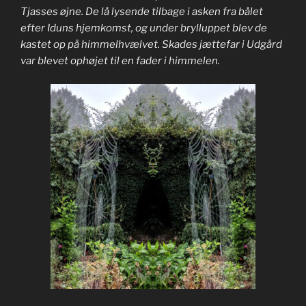
Tjasses øjne. De lå lysende tilbage i asken fra bålet
efter Iduns hjemkomst, og under brylluppet blev de
kastet op på himmelhvælvet. Skades jættefar i Udgård
var blevet ophøjet til en fader i himmelen.