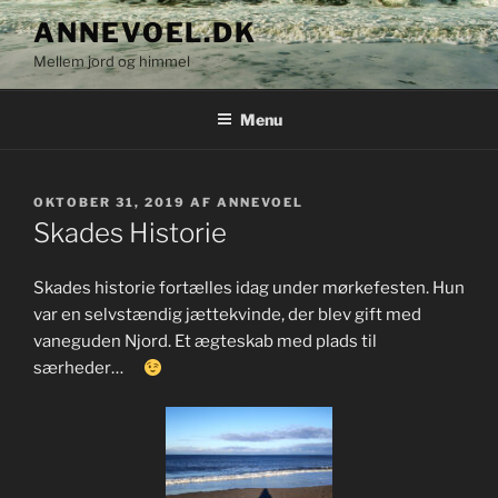
Videre
ANNEVOEL.DK
til
Mellem jord og himmel
indhold
Menu
UDGIVET
OKTOBER 31, 2019
AF
ANNEVOEL
DEN
Skades Historie
Skades historie fortælles idag under mørkefesten. Hun
var en selvstændig jættekvinde, der blev gift med
vaneguden Njord. Et ægteskab med plads til
særheder…