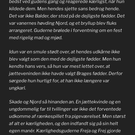
bedst ved gudens gang og reagerede kærligst, når hun
kildede dem. Men hendes sjette sans bedrog hende.
Det var ikke Balder, der stod på de dejligste fødder. Det
var vanernes høvding Njord, og et bryllup blev fluks
arrangeret. Guderne brølede i forventning om en fest
med rigelig mad og mjød.
Idun var en smule stødt over, at hendes udkårne ikke
blev valgt som den med de dejligste fødder. Men hun
kendte hans vers, så hun var mest lettet over, at
jætteveninden ikke havde valgt Brages fødder. Derfor
sørgede hun hurtigt for, at han ikke længere var
ungkarl.
Skade og Njord så hinanden an. En jættekvinde og en
ungdommelig far til tvillinger var ikke det forventede
udkomme af rænkespillet fra pigeværelset. Men størst
af alt er kærligheden, og den indfandt sig på sin helt
egen manér. Kærlighedsguderne Freja og Frej gjorde