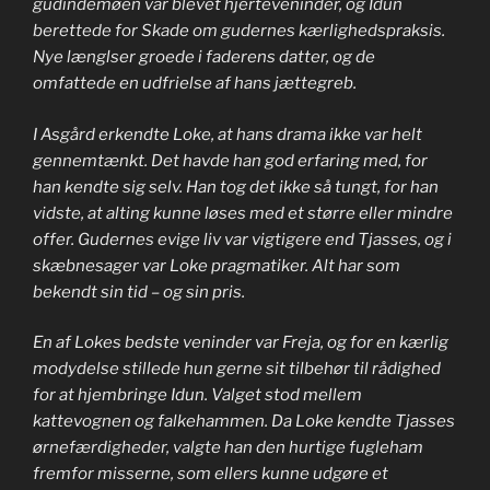
gudindemøen var blevet hjerteveninder, og Idun
berettede for Skade om gudernes kærlighedspraksis.
Nye længlser groede i faderens datter, og de
omfattede en udfrielse af hans jættegreb.
I Asgård erkendte Loke, at hans drama ikke var helt
gennemtænkt. Det havde han god erfaring med, for
han kendte sig selv. Han tog det ikke så tungt, for han
vidste, at alting kunne løses med et større eller mindre
offer. Gudernes evige liv var vigtigere end Tjasses, og i
skæbnesager var Loke pragmatiker. Alt har som
bekendt sin tid – og sin pris.
En af Lokes bedste veninder var Freja, og for en kærlig
modydelse stillede hun gerne sit tilbehør til rådighed
for at hjembringe Idun. Valget stod mellem
kattevognen og falkehammen. Da Loke kendte Tjasses
ørnefærdigheder, valgte han den hurtige fugleham
fremfor misserne, som ellers kunne udgøre et