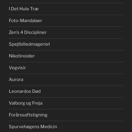
I Det Hule Træ
Foto-Mandalaer
Zen’s 4 Discipliner
Spejlbilledmageriet
Nikotinoider
Vegvisir
Aurora
Leonardos Død
Valborg og Freja
Forårssaftstigning
Spurvehøgens Medicin