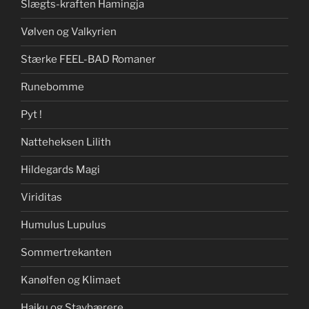
Slægts-kraften Hamingja
Vølven og Valkyrien
Stærke FEEL-BAD Romaner
Runebomme
Pyt !
Natteheksen Lilith
Hildegards Magi
Viriditas
Humulus Lupulus
Sommertrekanten
Kanølfen og Klimaet
Haiku og Stavbærere