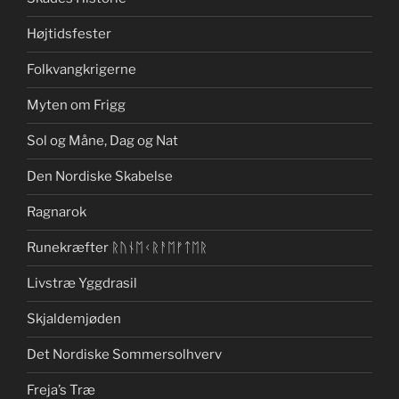
Højtidsfester
Folkvangkrigerne
Myten om Frigg
Sol og Måne, Dag og Nat
Den Nordiske Skabelse
Ragnarok
Runekræfter ᚱᚢᚾᛖᚲᚱᚨᛖᚠᛏᛖᚱ
Livstræ Yggdrasil
Skjaldemjøden
Det Nordiske Sommersolhverv
Freja’s Træ