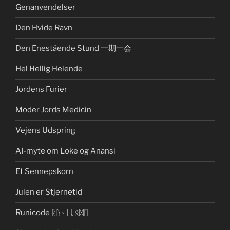
Genanvendelser
Den Hvide Ravn
Den Enestående Stund 一期一会
Hel Hellig Helende
Jordens Furier
Moder Jords Medicin
Vejens Udspring
AI-myte om Loke og Anansi
Et Sennepskorn
Julen er Stjernetid
Runicode ᚱᚢᚾᛁᚳᛟᛞᛖ