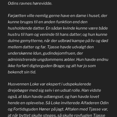
Odins ravnes hørevidde.
Farjætten ville nemlig gerne have en dame i huset, der
kunne bruges til en anden funktion end den
husholdende datter. En sådan kvinde kunne være både
hustru til ham og veninde til hans datter; og hun kunne
dulme gemytterne, når der udbrød kampe på liv og død
mellem datter og far. Tjasse havde udvalgt den
underskønne Idun, gudindejomfruen, der
administrerede ungdommens æbler. Hun havde endnu
ikke forført digterguden Brage; og alt har jo som
bekendt sin tid.
Husvennen Loke var ekspert i udspekulerede
drejebøger med sig selv i en udsat rolle. Han vidste
også, at Idun havde udlængsel, og han havde lovet
hende en oplevelse. Så Loke inviterede Alfaderen Odin
og Fortidsguden Høner på jagt. Aftalen med Tjasse var,
at når byttet skulle steges, så skulle rovfuglen Tjasse