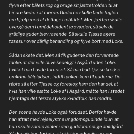
flyve efter bålets røg og bruge sit jættetrolderi til at
hindre kødet i at mørne. Guderne skulle bede fuglen
om hjælp mod at deltage i måltidet. Men jætten skulle
overgå dem i umådeholdent grovæderi, så selv de
grådige guder blev rasende. Så skulle Tjasse agere
tøsesur over dårlig behandling og flyve bort med Loke.
Sådan skete det. Men så fik guderne den forventede
tanke, at der ville blive kedeligt i Asgård uden Loke,
hvilket han havde forudset. Så han bad Tjasse kredse
omkring bålpladsen, indtil tanken kom til guderne. De
råbte så efter Tjasse og foreslog ham den handel, at
hvis han ville sætte Loke af i Asgård, måtte han i stedet
hjemtage det første stykke kvindfolk, han mødte.
Den scene havde Loke også forudset. Derfor havde
han aftalt med rejselystne ungdomsgudinde Idun, at
hun skulle samle æbler i den guddommelige abildgård.
Så der gik hun forfulgt af skjaldeguden Brage, der