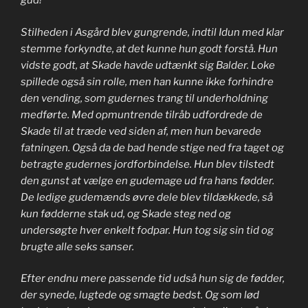
gud!
Stilheden i Asgård blev gungrende, indtil Idun med klar
stemme forkyndte, at det kunne hun godt forstå. Hun
vidste godt, at Skade havde udtænkt sig Balder. Loke
spillede også sin rolle, men han kunne ikke forhindre
den vending, som gudernes trang til underholdning
medførte. Med opmuntrende tilråb udfordrede de
Skade til at træde ved siden af, men hun bevarede
fatningen. Også da de bad hende stige ned fra taget og
betragte gudernes jordforbindelse. Hun blev tilstedt
den gunst at vælge en gudemage ud fra hans fødder.
De ledige gudemænds øvre dele blev tildækkede, så
kun fødderne stak ud, og Skade steg ned og
undersøgte hver enkelt fodpar. Hun tog sig sin tid og
brugte alle seks sanser.
Efter endnu mere passende tid udså hun sig de fødder,
der synede, lugtede og smagte bedst. Og som lød