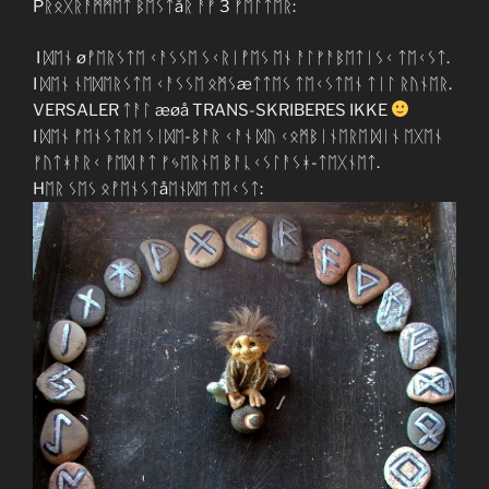
Pᚱᛟᚷᚱᚨᛗᛗᛖᛏ ᛒᛖᛊᛏåᚱ ᚨᚠ 3 ᚠᛖᛚᛏᛖᚱ:
I ᛞᛖᚾ øᚡᛖᚱᛊᛏᛖ ᚲᚨᛊᛊᛖ ᛊᚲᚱᛁᚡᛖᛊ ᛖᚾ ᚨᛚᚠᚨᛒᛖᛏᛁᛊᚲ ᛏᛖᚲᛊᛏ.
I ᛞᛖᚾ ᚾᛖᛞᛖᚱᛊᛏᛖ ᚲᚨᛊᛊᛖ ᛟᛗᛊæᛏᛏᛖᛊ ᛏᛖᚲᛊᛏᛖᚾ ᛏᛁᛚ ᚱᚢᚾᛖᚱ.
VERSALER ᛏᚨᛚ æøå TRANS-SKRIBERES IKKE
I ᛞᛖᚾ ᚡᛖᚾᛊᛏᚱᛖ ᛊᛁᛞᛖ-ᛒᚨᚱ ᚲᚨᚾ ᛞᚢ ᚲᛟᛗᛒᛁᚾᛖᚱᛖ ᛞᛁᚾ ᛖᚷᛖᚾ
ᚠᚢᛏᚼᚨᚱᚲ ᚡᛖᛞ ᚨᛏ ᚠᛃᛖᚱᚾᛖ ᛒᚨᚳᚲᛊᛚᚨᛊᚼ-ᛏᛖᚷᚾᛖᛏ.
Hᛖᚱ ᛊᛖᛊ ᛟᚡᛖᚾᛊᛏåᛖᚾᛞᛖ ᛏᛖᚲᛊᛏ: