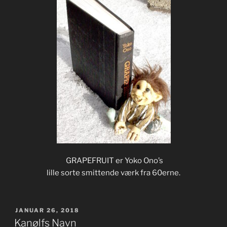
GRAPEFRUIT er Yoko Ono’s
lille sorte smittende værk fra 60erne.
UDGIVET
JANUAR 26, 2018
DEN
Kanølfs Navn