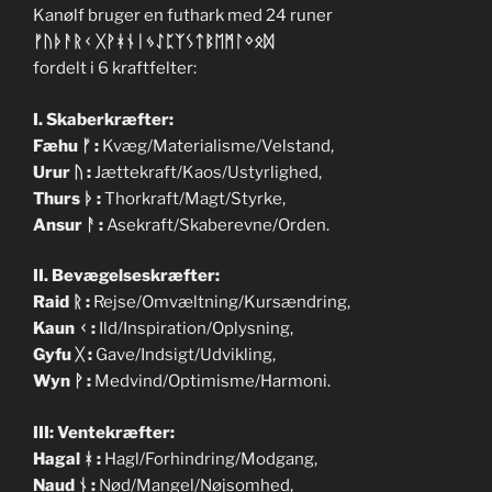
Kanølf bruger en futhark med 24 runer
ᚠᚢᚦᚨᚱᚲ ᚷᚹᚼᚾᛁᛃᛇᛈᛉᛊᛏᛒᛖᛗᛚᛜᛟᛞ
fordelt i 6 kraftfelter:
I. Skaberkræfter:
Fæhu
ᚠ
:
Kvæg/Materialisme/Velstand,
Urur
ᚢ
:
Jættekraft/Kaos/Ustyrlighed,
Thurs
ᚦ
:
Thorkraft/Magt/Styrke,
Ansur
ᚨ
:
Asekraft/Skaberevne/Orden.
II. Bevægelseskræfter:
Raid
ᚱ
:
Rejse/Omvæltning/Kursændring,
Kaun
ᚲ
:
Ild/Inspiration/Oplysning,
Gyfu
ᚷ
:
Gave/Indsigt/Udvikling,
Wyn
ᚹ
:
Medvind/Optimisme/Harmoni.
III: Ventekræfter:
Hagal
ᚼ
:
Hagl/Forhindring/Modgang,
Nau
d
ᚾ
:
Nød/Mangel/Nøjsomhed,