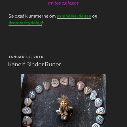
mytos og logos
Se også klummerne om
symbolverdenen
og
drømmetydning
!
UDGIVET
JANUAR 12, 2018
DEN
Kanølf Binder Runer