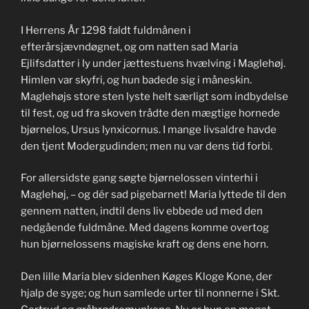
I Herrens År 1298 faldt fuldmånen i
efterårsjævndøgnet, og om natten sad Maria
Ejlifsdatter i ly under jættestuens hvælving i Maglehøj.
Himlen var skyfri, og hun badede sig i måneskin.
Maglehøjs store sten lyste helt særligt som indbydelse
til fest, og ud fra skoven trådte den mægtige hornede
bjørnelos, Ursus lynxicornus. I mange livsaldre havde
den tjent Modergudinden; men nu var dens tid forbi.
For allersidste gang søgte bjørnelossen vinterhi i
Maglehøj, – og dér sad pigebarnet! Maria lyttede til den
gennem natten, indtil dens liv ebbede ud med den
nedgående fuldmåne. Med dagens komme overtog
hun bjørnelossens magiske kraft og dens ene horn.
Den lille Maria blev sidenhen Køges Kloge Kone, der
hjalp de syge; og hun samlede urter til nonnerne i Skt.