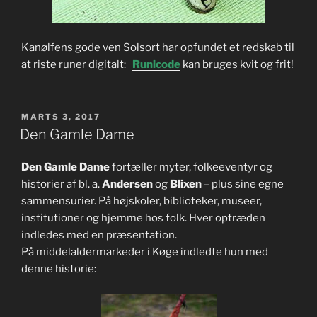
Kanølfens gode ven Solsort har opfundet et redskab til
at riste runer digitalt:
Runicode
kan bruges kvit og frit!
UDGIVET
MARTS 3, 2017
DEN
Den Gamle Dame
Den Gamle Dame
fortæller myter, folkeeventyr og
historier af bl. a.
Andersen
og
Blixen
– plus sine egne
sammensurier. På højskoler, biblioteker, museer,
institutioner og hjemme hos folk. Hver optræden
indledes med en præsentation.
På middelaldermarkeder i Køge indledte hun med
denne historie: