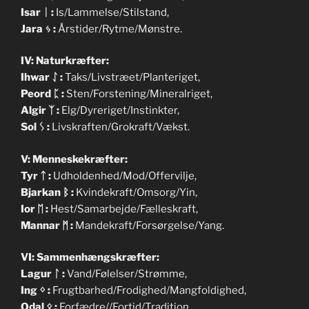
Isar
ᛁ
:
Is/Lammelse/Stilstand,
Jara
ᛃ
:
Årstider/Rytme/Mønstre.
IV: Naturkræfter:
Ihwar
ᛇ
:
Taks/Livstræet/Planteriget,
Peord
ᛈ
:
Sten/Forstening/Mineralriget,
Algir
ᛉ
:
Elg/Dyreriget/Instinkter,
Sol
ᛊ
:
Livskraften/Grokraft/Vækst.
V: Menneskekræfter:
Tyr
ᛏ
:
Udholdenhed/Mod/Offervilje,
Bjarkan
ᛒ
:
Kvindekraft/Omsorg/Yin,
Ior
ᛖ
:
Hest/Samarbejde/Fælleskraft,
Mannar
ᛗ
:
Mandekraft/Forsørgelse/Yang.
VI: Sammenhængskræfter:
Lagur
ᛚ
:
Vand/Følelser/Strømme,
Ing
ᛜ
:
Frugtbarhed/Frodighed/Mangfoldighed,
Odal
ᛟ
:
Forfædre//Fortid/Tradition,