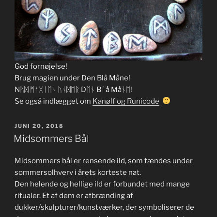
God fornøjelse!
Brug magien under Den Blå Måne!
Nᚤᛞ ᛗᚨᚷᛁᛖᚾ ᚢᚾᛞᛖᚱ Dᛖᚾ Bᛚå Måᚾᛖ!
Se også indlægget om
Kanølf og Runicode
UDGIVET
JUNI 20, 2018
DEN
Midsommers Bål
Midsommers bål er rensende ild, som tændes under
sommersolhverv i årets korteste nat.
Den helende og hellige ild er forbundet med mange
ritualer. Et af dem er afbrænding af
dukker/skulpturer/kunstværker, der symboliserer de