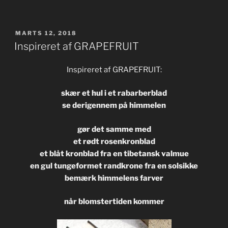
UDGIVET
MARTS 12, 2018
DEN
Inspireret af GRAPEFRUIT
Inspireret af GRAPEFRUIT:
skær et hul i et rabarberblad
se derigennem på himmelen
gør det samme med
et rødt rosenkronblad
et blåt kronblad fra en tibetansk valmue
en gul tungeformet randkrone fra en solsikke
bemærk himmelens farver
når blomstertiden kommer