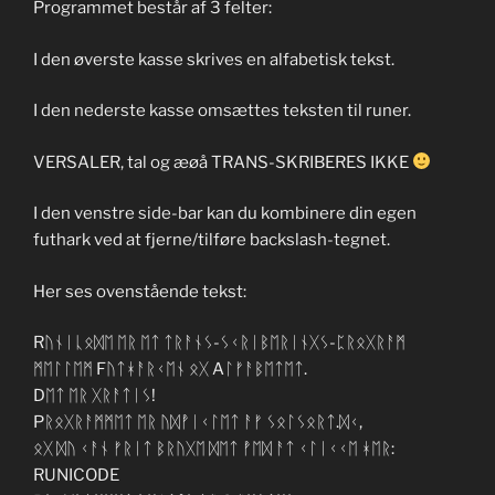
Programmet består af 3 felter:
I den øverste kasse skrives en alfabetisk tekst.
I den nederste kasse omsættes teksten til runer.
VERSALER, tal og æøå TRANS-SKRIBERES IKKE
I den venstre side-bar kan du kombinere din egen
futhark ved at fjerne/tilføre backslash-tegnet.
Her ses ovenstående tekst:
Rᚢᚾᛁᚳᛟᛞᛖ ᛖᚱ ᛖᛏ ᛏᚱᚨᚾᛊ-ᛊᚲᚱᛁᛒᛖᚱᛁᚾᚷᛊ-ᛈᚱᛟᚷᚱᚨᛗ
ᛗᛖᛚᛚᛖᛗ Fᚢᛏᚼᚨᚱᚲᛖᚾ ᛟᚷ Aᛚᚠᚨᛒᛖᛏᛖᛏ.
Dᛖᛏ ᛖᚱ ᚷᚱᚨᛏᛁᛊ!
Pᚱᛟᚷᚱᚨᛗᛗᛖᛏ ᛖᚱ ᚢᛞᚡᛁᚲᛚᛖᛏ ᚨᚠ ᛊᛟᛚᛊᛟᚱᛏ.ᛞᚲ,
ᛟᚷ ᛞᚢ ᚲᚨᚾ ᚠᚱᛁᛏ ᛒᚱᚢᚷᛖ ᛞᛖᛏ ᚡᛖᛞ ᚨᛏ ᚲᛚᛁᚲᚲᛖ ᚼᛖᚱ:
RUNICODE