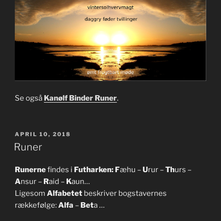
Se også
Kanølf Binder Runer
.
UDGIVET
APRIL 10, 2018
DEN
Runer
Runerne
findes i
Futharken:
F
æhu –
U
rur –
Th
urs –
A
nsur –
R
aid –
K
aun…
Ligesom
Alfabetet
beskriver bogstavernes
rækkefølge:
Alfa
–
Bet
a …