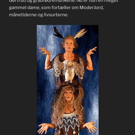
Gertrud og gråbrødremunkene. Nu er hun en meget
gammel dame, som fortæller om ModerJord,
månetiderne og livsurterne.