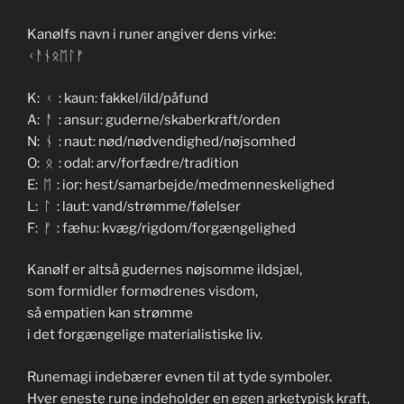
Kanølfs navn i runer angiver dens virke:
ᚲᚨᚾᛟᛖᛚᚠ
K: ᚲ : kaun: fakkel/ild/påfund
A: ᚨ : ansur: guderne/skaberkraft/orden
N: ᚾ : naut: nød/nødvendighed/nøjsomhed
O: ᛟ : odal: arv/forfædre/tradition
E: ᛖ : ior: hest/samarbejde/medmenneskelighed
L: ᛚ : laut: vand/strømme/følelser
F: ᚠ : fæhu: kvæg/rigdom/forgængelighed
Kanølf er altså gudernes nøjsomme ildsjæl,
som formidler formødrenes visdom,
så empatien kan strømme
i det forgængelige materialistiske liv.
Runemagi indebærer evnen til at tyde symboler.
Hver eneste rune indeholder en egen arketypisk kraft,