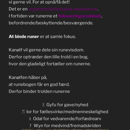
vi gerne vil. For at opnå/få det!
Det er en
urgammel/arketypisk mekanisme
.
I fortiden var runerne et
fokuseringsredskab
,
befordrende/beskyttende/besværgende.
At binde runer
er at samle fokus.
Kanølf vil gerne dele sin runevisdom.
Derfor optræder den lille trold i en bog,
hvor den gladeligt fortæller om runerne.
Kanølfen håber på,
at runebogen får en god færd.
Derfor binder trolden runerne
ᚷ Gyfu for gave/nyhed
ᛖ Ior for fællesvirke/medmenneskelighed
ᛟ Odal for vedvarende/forfædrearv
ᚹ Wyn for medvind/fremadskriden