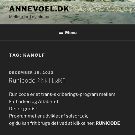
Videre
ANNEVOEL.DK
til
Mellem jord og himmel
indhold
Menu
TAG:
KANØLF
UDGIVET
DECEMBER 15, 2023
DEN
Runicode ᚱᚢᚾᛁᚳᛟᛞᛖ
Runicode er et trans-skriberings-program mellem
Futharken og Alfabetet.
Det er gratis!
Programmet er udviklet af solsort.dk,
og du kan frit bruge det ved at klikke her:
RUNICODE