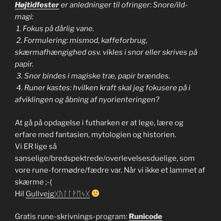
Højtidfester
er anledninger til ofringer: Snore/ild-
magi:
1. Fokus på dårlig vane.
2. Formulering: mismod, kaffeforbrug,
skærmafhængighed osv. vikles i snor eller skrives på
papir.
3. Snor bindes i magiske træ, papir brændes.
4. Runer kastes: hvilken kraft skal jeg fokusere på i
afviklingen og åbning af nyorienteringen?
At gå på opdagelse i futharken er at lege, lære og
erfare med fantasien, mytologien og historien.
Vi ER lige så
sanselige/bredspektrede/overlevelsesduelige, som
vore rune-formødre/fædre var. Når vi ikke et lammet af
skærme ;-(
Hil
Gullvejgᚷᚢᛚᛚᚹᛖᛃᚷ
Gratis rune-skrivnings-program:
Runicode