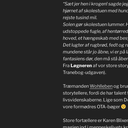
“Sæt jer hen i krogen! sagde jeg
hjørnet af skolestuen med hund
rejste tusind mil.
Solen gør skolestuen lummer. He
udstoppede fugle, af hentørre
hoved, et hængeskab med besynd
Det lugter af rugbrød, fedt og 
mundene står jo åbne, vi er på
fantasiens dør, den må stå åben,
Fra
Løgneren
af vor store stor
Tranebog-udgaven).
Træmanden
Wohlleben
og bru
storytellere, fordi de har talent
livsvidenskaberne. Lige som Dok
vore formødres OTA-bøger
Store fortællere er Karen Blix
magien ind i menneskelivets k