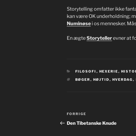
Storytelling omfatter ikke fan
kan være OK underholdning; m
Numinøse
i os mennesker. M
En ægte
Storyteller
evner at fo
KATEGORIER
FILOSOFI
,
HEXERIE
,
HISTO
TAGS
BØGER
,
HØJTID
,
HVERDAG
,
Indlægsnavigation
Forrige
FORRIGE
indlæg
Den Tibetanske Knude