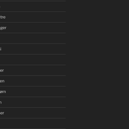
n
tre
ger
i
er
en
ørn
n
er