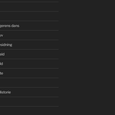
gerens dans
yv
esidning
ald
ld
te
istorie