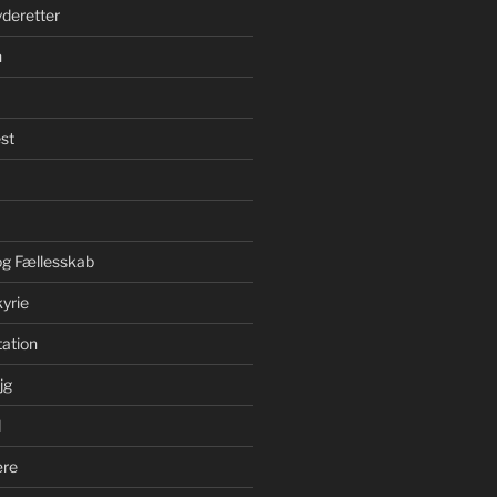
yderetter
n
st
 og Fællesskab
yrie
ation
jg
d
ære