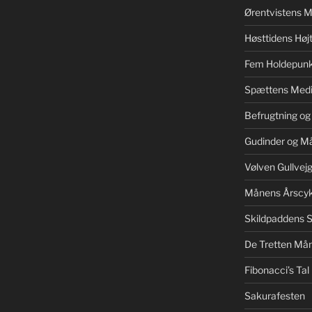
Ørentvistens M
Høsttidens Højt
Fem Holdepunk
Spættens Medi
Befrugtning og
Gudinder og M
Vølven Gullvej
Månens Årscyk
Skildpaddens S
De Tretten Mån
Fibonacci’s Tal
Sakurafesten