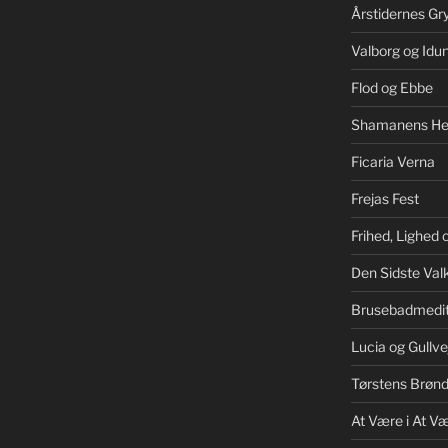
Årstidernes Gr
Valborg og Idu
Flod og Ebbe
Shamanens He
Ficaria Verna
Frejas Fest
Frihed, Lighed
Den Sidste Valk
Brusebadmedit
Lucia og Gullve
Tørstens Brøn
At Være i At V