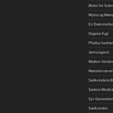
Østen for Sole
Mytos og Møns
En Drømmefan
Dagens Fugl
Phallus hadrian
Jørmungand
Mellem Verden
Mønstervæver
Sælkvindens B
Sælens Medici
Syv Generation
Sælkvinden