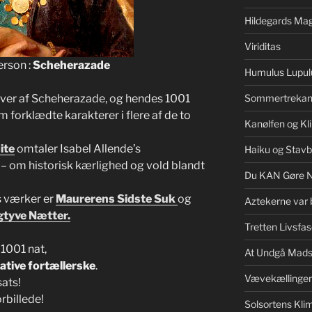
Hildegards Mag
Viriditas
rson :
Scheherazade
Humulus Lupul
ever af Scheherazade, og hendes 1001
Sommertrekan
 forklædte karakterer i flere af de to
Kanølfen og Kl
ite
omtaler Isabel Allende’s
Haiku og Stav
 – om historisk kærlighed og vold blandt
Du KAN Gøre 
 værker er
Maurerens Sidste Suk
og
Aztekerne var 
gtyve Nætter.
Tretten Livsfas
 1001 nat,
At Undgå Mads
ative fortællerske
.
Vævekællinge
sats!
orbillede!
Solsortens Kl