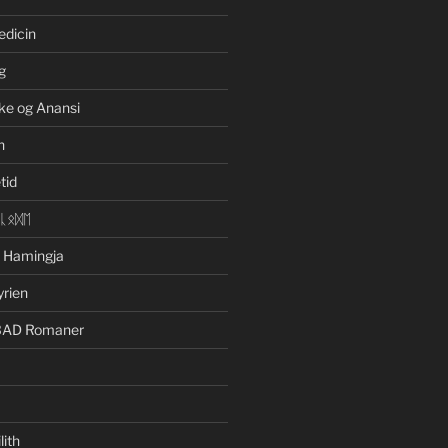
edicin
g
ke og Anansi
n
tid
ᛁᚳᛟᛞᛖ
n Hamingja
yrien
BAD Romaner
lith