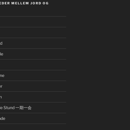
EDER MELLEM JORD OG
nd
le
ne
er
n
nde Stund 一期一会
nde