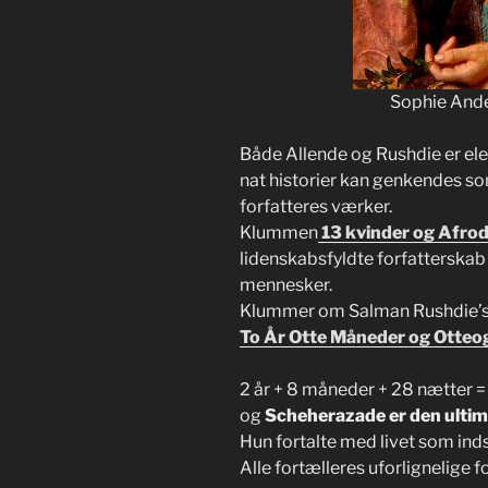
Sophie Ande
Både Allende og Rushdie er el
nat historier kan genkendes som
forfatteres værker.
Klummen
13 kvinder og Afrod
lidenskabsfyldte forfatterskab
mennesker.
Klummer om Salman Rushdie’s
To År Otte Måneder og Otteo
2 år + 8 måneder + 28 nætter =
og
Scheherazade er den ultim
Hun fortalte med livet som ind
Alle fortælleres uforlignelige f