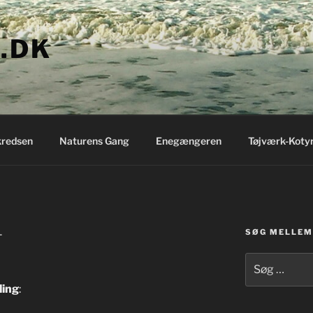
.DK
redsen
Naturens Gang
Enegængeren
Tøjværk-Koty
SØG MELLEM 
L
Søg
efter:
ling
: