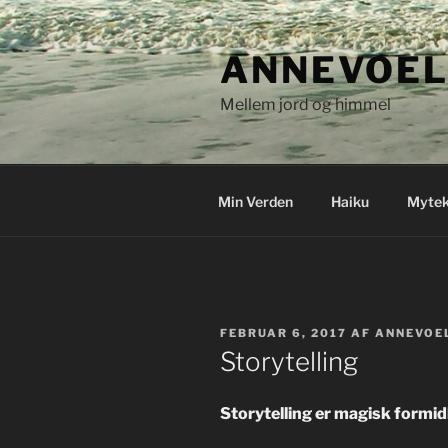
Videre
til
ANNEVOEL
indhold
Mellem jord og himmel
Min Verden
Haiku
Mytek
UDGIVET
FEBRUAR 6, 2017
AF
ANNEVOE
DEN
Storytelling
Storytelling er magisk formid