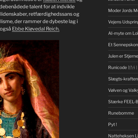
debenådede talent for at indvikle
Moder Jords M
 lidenskaber, retfærdighedssans og
alisme, der rammer de dybeste lag i
Vejens Udsprin
r også
Ebbe Kløvedal Reich.
AI-myte om Lo
Et Sennepskor
Julen er Stjerne
Runicode ᚱᚢᚾ
Slægts-krafte
Vølven og Valk
Stærke FEEL-
Runebomme
Pyt !
Natteheksen Li