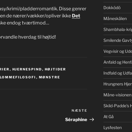
Dokkōdō
tasy/krimi/pladderromantik. Disse genrer
en de nærer/vækker/opliver ikke
Det
Måneskålen
åske endog tværtimod…
Shambhala-kri
rvandle hverdag til højtid!
Smilende Gavt
Vegvisir og Ud
Anfald og Henf
RIER
,
HJERNESPIND
,
HØJTIDER
Indfald og Udfa
LOMMEFILOSOFI
,
MØNSTRE
Hrungners Hjer
Måne-visionen
Skild-Padde’s H
NÆSTE
Næste
At Gå
indlæg
Séraphine
Lysfesten