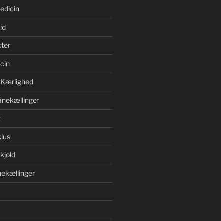
edicin
id
ter
cin
 Kærlighed
ånekællinger
g
lus
kjold
ekællinger