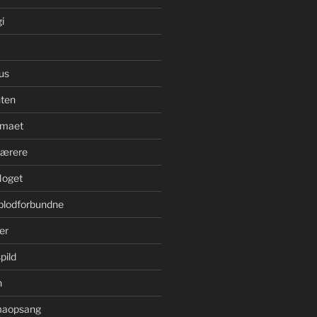
i
us
ten
imaet
bærere
Noget
blodforbundne
er
pild
n
imaopsang