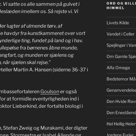
. Vi satte os alle sammen på gulvet i
ORD OG BILL
HIMMEL
eslæden imellem os. Så rejste vi. Vi
Livets Kilde
r lugter af ulmende tørv, af
de havdyr fra kunstkammeret over vort
Vandet i Celler
erlige ting, fundet på land og i hav.
Spejlinger i Va
rullepølse fra børnenes åbne munde,
 langfart, og munden er sjælens og
Om Gamle Sjæ
 når sjælen skal rejse.”
Alfa Omega
yteller Martin A. Hansen (siderne 36-37 i
Bedstemor Må
Genanvendels
mbassefortaleren
Goulson
er også
 for at formidle eventyrligheden ind i
Den Hvide Rav
tor Lieberkind, der fortalte biologi i
Den Eneståe
Hel Hellig Hele
en, Stefan Zweig og Murakami, der digter
roge. Stormestre er
Isabel Allende
og
Jordens Furier