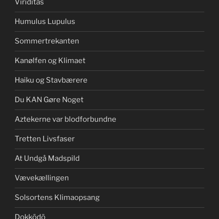
Viriditas
Humulus Lupulus
Sommertrekanten
Kanølfen og Klimaet
Haiku og Stavbærere
Du KAN Gøre Noget
Aztekerne var blodforbundne
Tretten Livsfaser
At Undgå Madspild
Vævekællingen
Solsortens Klimaopsang
Dokkōdō