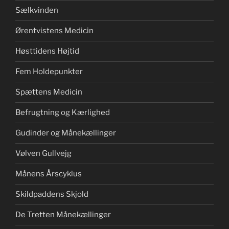
Sælkvinden
Ørentvistens Medicin
Høsttidens Højtid
Fem Holdepunkter
Spættens Medicin
Befrugtning og Kærlighed
Gudinder og Månekællinger
Vølven Gullvejg
Månens Årscyklus
Skildpaddens Skjold
De Tretten Månekællinger