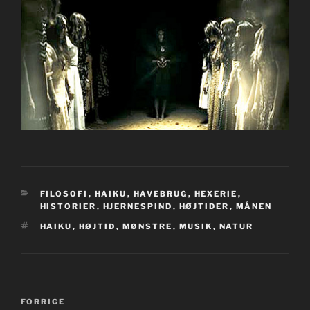
KATEGORIER
FILOSOFI
,
HAIKU
,
HAVEBRUG
,
HEXERIE
,
HISTORIER
,
HJERNESPIND
,
HØJTIDER
,
MÅNEN
TAGS
HAIKU
,
HØJTID
,
MØNSTRE
,
MUSIK
,
NATUR
Indlægsnavigation
Forrige
FORRIGE