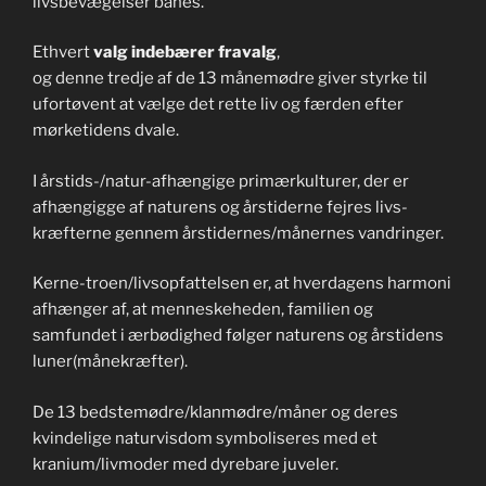
livsbevægelser banes.
Ethvert
valg indebærer fravalg
,
og denne tredje af de 13 månemødre giver styrke til
ufortøvent at vælge det rette liv og færden efter
mørketidens dvale.
I årstids-/natur-afhængige primærkulturer, der er
afhængigge af naturens og årstiderne fejres livs-
kræfterne gennem årstidernes/månernes vandringer.
Kerne-troen/livsopfattelsen er, at hverdagens harmoni
afhænger af, at menneskeheden, familien og
samfundet i ærbødighed følger naturens og årstidens
luner(månekræfter).
De 13 bedstemødre/klanmødre/måner og deres
kvindelige naturvisdom symboliseres med et
kranium/livmoder med dyrebare juveler.