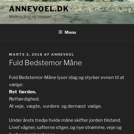
Videre
ANNEVOEL.DK
til
Mellem jord og himmel
indhold
Menu
UDGIVET
MARTS 2, 2018
AF
ANNEVOEL
DEN
Fuld Bedstemor Måne
Fuld Bedstemor-Måne lyser idag og styrker evnen til at
vælge:
Ret færden.
Retfærdighed.
At veje, vægte, vurdere og dernæst vælge.
Under årets tredje hvide måne skifter jorden tilstand.
Livet vågner, safterne stiger, og nye strømme, veje og