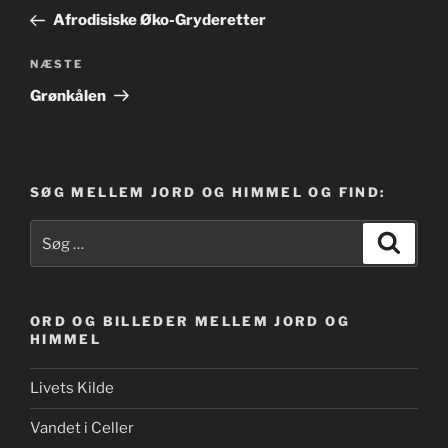
indlæg
Afrodisiske Øko-Gryderetter
Næste
NÆSTE
indlæg
Grønkålen
SØG MELLEM JORD OG HIMMEL OG FIND:
Søg
Søg
efter:
ORD OG BILLEDER MELLEM JORD OG
HIMMEL
Livets Kilde
Vandet i Celler