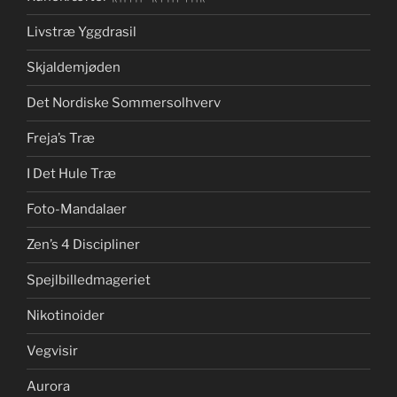
Livstræ Yggdrasil
Skjaldemjøden
Det Nordiske Sommersolhverv
Freja’s Træ
I Det Hule Træ
Foto-Mandalaer
Zen’s 4 Discipliner
Spejlbilledmageriet
Nikotinoider
Vegvisir
Aurora