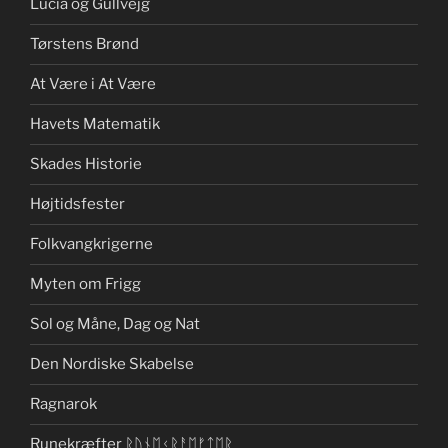
Lucia og Gullvejg
Tørstens Brønd
At Være i At Være
Havets Matematik
Skades Historie
Højtidsfester
Folkvangkrigerne
Myten om Frigg
Sol og Måne, Dag og Nat
Den Nordiske Skabelse
Ragnarok
Runekræfter ᚱᚢᚾᛖᚲᚱᚨᛖᚠᛏᛖᚱ