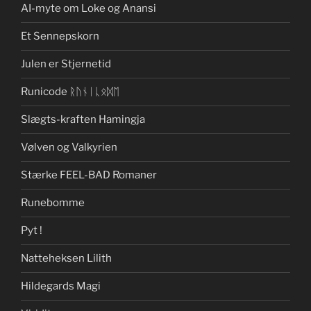
AI-myte om Loke og Anansi
Et Sennepskorn
Julen er Stjernetid
Runicode ᚱᚢᚾᛁᚳᛟᛞᛖ
Slægts-kraften Hamingja
Vølven og Valkyrien
Stærke FEEL-BAD Romaner
Runebomme
Pyt !
Natteheksen Lilith
Hildegards Magi