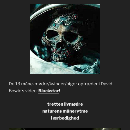
De 13 måne-mødre/kvinder/piger optræder i David
Bowie’s video:
Blackstar
!
tretten livmødre
naturens månerytme
i ærbødighed