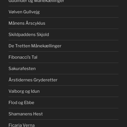
Gudinder og Månekællinger
Vølven Gullvejg
Månens Årscyklus
Skildpaddens Skjold
De Tretten Månekællinger
Fibonacci’s Tal
Sakurafesten
Årstidernes Gryderetter
Valborg og Idun
Flod og Ebbe
Shamanens Hest
Ficaria Verna