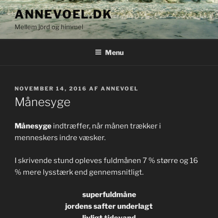
Videre
ANNEVOEL.DK
til
Mellem jord og himmel
indhold
Menu
UDGIVET
NOVEMBER 14, 2016
AF
ANNEVOEL
DEN
Månesyge
Månesyge
indtræffer, når månen trækker i
menneskers indre væsker.
I skrivende stund opleves fuldmånen 7 % større og 16
% mere lysstærk end gennemsnitligt.
superfuldmåne
jordens safter underlagt