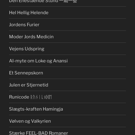
Den Enestående Stund 一期一会
Hel Hellig Helende
Jordens Furier
Moder Jords Medicin
Vejens Udspring
AI-myte om Loke og Anansi
Et Sennepskorn
Julen er Stjernetid
Runicode ᚱᚢᚾᛁᚳᛟᛞᛖ
Slægts-kraften Hamingja
Vølven og Valkyrien
Stærke FEEL-BAD Romaner