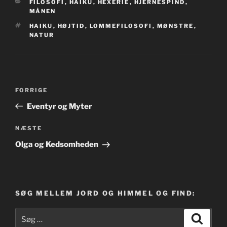
KATEGORIER
FILOSOFI
,
HAIKU
,
HEXERIE
,
HJERNESPIND
,
MÅNEN
TAGS
HAIKU
,
HØJTID
,
LOMMEFILOSOFI
,
MØNSTRE
,
NATUR
Indlægsnavigation
Forrige
FORRIGE
indlæg
Eventyr og Myter
Næste
NÆSTE
indlæg
Olga og Kedsomheden
SØG MELLEM JORD OG HIMMEL OG FIND:
Søg
Søg
efter: