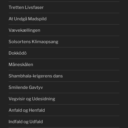
Tretten Livsfaser
At Undgå Madspild
Vævekællingen
Solsortens Klimaopsang
Dokkōdō
Måneskålen
Shambhala-krigerens dans
Smilende Gavtyv
Vegvisir og Udesidning
Anfald og Henfald
Indfald og Udfald