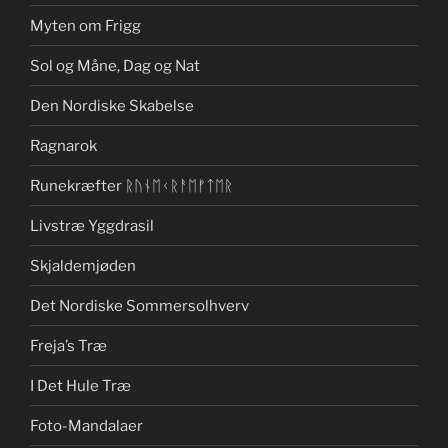
Myten om Frigg
Sol og Måne, Dag og Nat
Den Nordiske Skabelse
Ragnarok
Runekræfter ᚱᚢᚾᛖᚲᚱᚨᛖᚠᛏᛖᚱ
Livstræ Yggdrasil
Skjaldemjøden
Det Nordiske Sommersolhverv
Freja’s Træ
I Det Hule Træ
Foto-Mandalaer