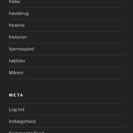
haiku
havebrug
hexerie
historier
hjernespind
højtider
Månen
META
Log ind
Indlægsfeed