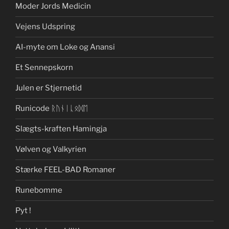
Moder Jords Medicin
Vejens Udspring
AI-myte om Loke og Anansi
Et Sennepskorn
Julen er Stjernetid
Runicode ᚱᚢᚾᛁᚳᛟᛞᛖ
Slægts-kraften Hamingja
Vølven og Valkyrien
Stærke FEEL-BAD Romaner
Runebomme
Pyt !