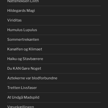
Natteheksen Lilith
Hildegards Magi
Viriditas
Humulus Lupulus
Sommertrekanten
Kanølfen og Klimaet
Haiku og Stavbærere
Du KAN Gøre Noget
Aztekerne var blodforbundne
Tretten Livsfaser
At Undgå Madspild
Vævekællingen