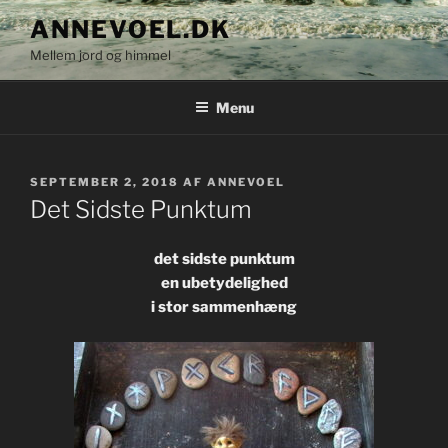
Videre
ANNEVOEL.DK
til
Mellem jord og himmel
indhold
Menu
UDGIVET
SEPTEMBER 2, 2018
AF
ANNEVOEL
DEN
Det Sidste Punktum
det sidste punktum
en ubetydelighed
i stor sammenhæng