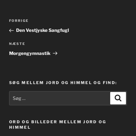
Indlægsnavigation
Forrige
FORRIGE
indlæg
Den Vestjyske Sangfugl
Næste
NÆSTE
indlæg
Morgengymnastik
SØG MELLEM JORD OG HIMMEL OG FIND:
Søg
Søg
efter:
ORD OG BILLEDER MELLEM JORD OG
HIMMEL