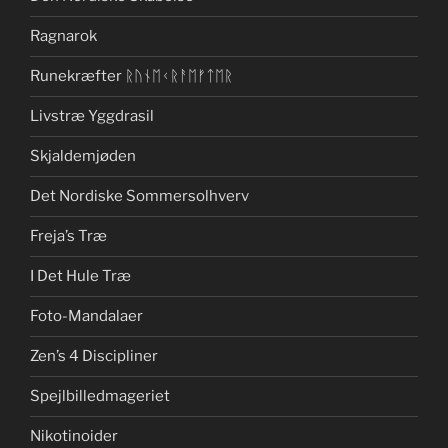
Ragnarok
Runekræfter ᚱᚢᚾᛖᚲᚱᚨᛖᚠᛏᛖᚱ
Livstræ Yggdrasil
Skjaldemjøden
Det Nordiske Sommersolhverv
Freja’s Træ
I Det Hule Træ
Foto-Mandalaer
Zen’s 4 Discipliner
Spejlbilledmageriet
Nikotinoider