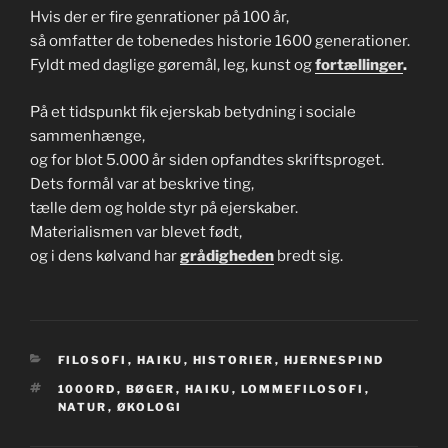
Hvis der er fire genrationer på 100 år,
så omfatter de tobenedes historie 1600 generationer.
Fyldt med daglige gøremål, leg, kunst og
fortællinger
.
På et tidspunkt fik ejerskab betydning i sociale
sammenhænge,
og for blot 5.000 år siden opfandtes skriftsproget.
Dets formål var at beskrive ting,
tælle dem og holde styr på ejerskaber.
Materialismen var blevet født,
og i dens kølvand har
grådigheden
bredt sig.
KATEGORIER
FILOSOFI
,
HAIKU
,
HISTORIER
,
HJERNESPIND
TAGS
100ORD
,
BØGER
,
HAIKU
,
LOMMEFILOSOFI
,
NATUR
,
ØKOLOGI