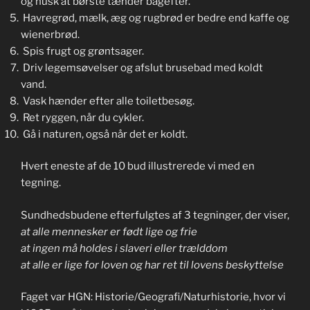
og husk at børste tænder bagefter.
Havregrød, mælk, æg og rugbrød er bedre end kaffe og
wienerbrød.
Spis frugt og grøntsager.
Driv legemsøvelser og afslut brusebad med koldt
vand.
Vask hænder efter alle toiletbesøg.
Ret ryggen, når du cykler.
Gå i naturen, også når det er koldt.
Hvert eneste af de 10 bud illustrerede vi med en
tegning.
Sundhedsbudene efterfulgtes af 3 tegninger, der viser,
at alle mennesker er født lige og frie
at ingen må holdes i slaveri eller trælddom
at alle er lige for loven og har ret til lovens beskyttelse
Faget var HGN: Historie/Geografi/Naturhistorie, hvor vi