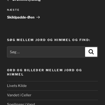
Næste
NÆSTE
indlæg
Skildpadde-Øen
SØG MELLEM JORD OG HIMMEL OG FIND:
Søg
Søg
efter:
ORD OG BILLEDER MELLEM JORD OG
HIMMEL
Livets Kilde
Vandet i Celler
Spejlinger i Vand