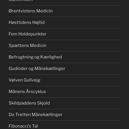
Ørentvistens Medicin
Høsttidens Højtid
Fem Holdepunkter
Spættens Medicin
Befrugtning og Kærlighed
Gudinder og Månekællinger
Vølven Gullvejg
Månens Årscyklus
Skildpaddens Skjold
De Tretten Månekællinger
Fibonacci’s Tal