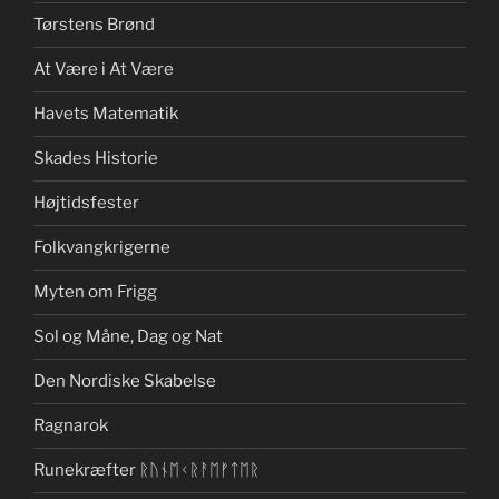
Tørstens Brønd
At Være i At Være
Havets Matematik
Skades Historie
Højtidsfester
Folkvangkrigerne
Myten om Frigg
Sol og Måne, Dag og Nat
Den Nordiske Skabelse
Ragnarok
Runekræfter ᚱᚢᚾᛖᚲᚱᚨᛖᚠᛏᛖᚱ