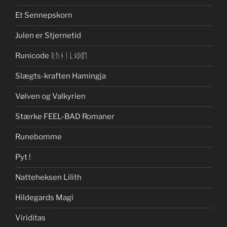
Et Sennepskorn
Julen er Stjernetid
Runicode ᚱᚢᚾᛁᚳᛟᛞᛖ
Slægts-kraften Hamingja
Vølven og Valkyrien
Stærke FEEL-BAD Romaner
Runebomme
Pyt !
Natteheksen Lilith
Hildegards Magi
Viriditas