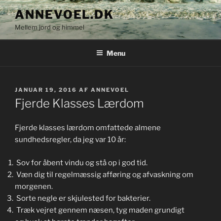
Videre
ANNEVOEL.DK
til
Mellem jord og himmel
indhold
Menu
UDGIVET
JANUAR 19, 2016
AF
ANNEVOEL
DEN
Fjerde Klasses Lærdom
Fjerde klasses lærdom omfattede almene
sundhedsregler, da jeg var 10 år:
Sov for åbent vindu og stå op i god tid.
Væn dig til regelmæssig afføring og afvaskning om
morgenen.
Sorte negle er skjulested for bakterier.
Træk vejret gennem næsen, tyg maden grundigt