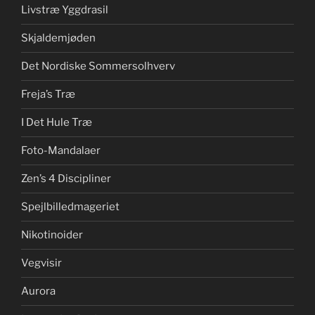
Livstræ Yggdrasil
Skjaldemjøden
Det Nordiske Sommersolhverv
Freja’s Træ
I Det Hule Træ
Foto-Mandalaer
Zen’s 4 Discipliner
Spejlbilledmageriet
Nikotinoider
Vegvisir
Aurora