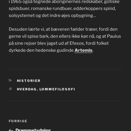
i 1965 også tegnede aboriginernes redskaber, gotiske
spidsbuer, romanske rundbuer, edderkoppers spind,
solsystemet og det indre øjes opbygning…
Desuden lærte vi, at bæveren fælder træer, fordi den
gerne vil spise bark, den ellers ikke kan nå, og at Paulus
på sine rejser blev jaget ud af Efesos, fordi folket
dyrkede den hedenske gudinde
Artemis
.
KATEGORIER
HISTORIER
TAGS
HVERDAG
,
LOMMEFILOSOFI
Indlægsnavigation
Forrige
FORRIGE
indlæg
Drømmetydning