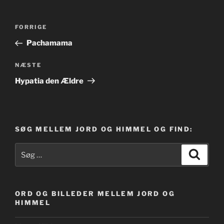
Indlægsnavigation
Forrige
FORRIGE
indlæg
Pachamama
Næste
NÆSTE
indlæg
Hypatia den Ældre
SØG MELLEM JORD OG HIMMEL OG FIND:
Søg
Søg
efter:
ORD OG BILLEDER MELLEM JORD OG
HIMMEL