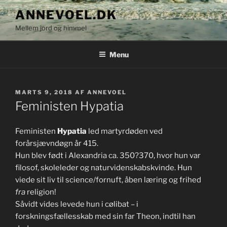
Videre
ANNEVOEL.DK
til
Mellem jord og himmel
indhold
Menu
UDGIVET
MARTS 9, 2018
AF
ANNEVOEL
DEN
Feministen Hypatia
Feministen
Hypatia
led martyrdøden ved
forårsjævndøgn år 415.
Hun blev født i Alexandria ca. 350?370, hvor hun var
filosof, skoleleder og naturvidenskabskvinde. Hun
viede sit liv til science/fornuft, åben læring og frihed
fra
religion!
Såvidt vides levede hun i cølibat – i
forskningsfællesskab med sin far Theon, indtil han