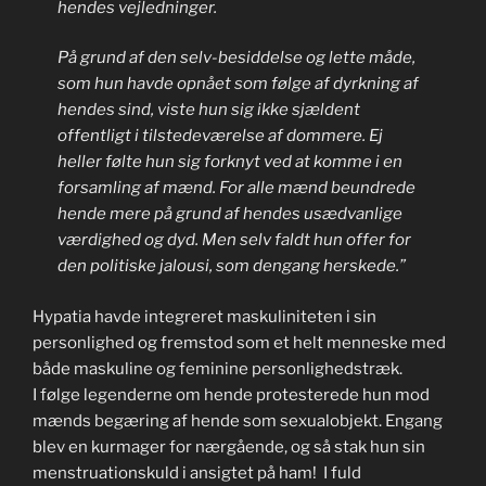
hendes vejledninger.
På grund af den selv-besiddelse og lette måde,
som hun havde opnået som følge af dyrkning af
hendes sind, viste hun sig ikke sjældent
offentligt i tilstedeværelse af dommere. Ej
heller følte hun sig forknyt ved at komme i en
forsamling af mænd. For alle mænd beundrede
hende mere på grund af hendes usædvanlige
værdighed og dyd. Men selv faldt hun offer for
den politiske jalousi, som dengang herskede.”
Hypatia havde integreret maskuliniteten i sin
personlighed og fremstod som et helt menneske med
både maskuline og feminine personlighedstræk.
I følge legenderne om hende protesterede hun mod
mænds begæring af hende som sexualobjekt. Engang
blev en kurmager for nærgående, og så stak hun sin
menstruationskuld i ansigtet på ham! I fuld