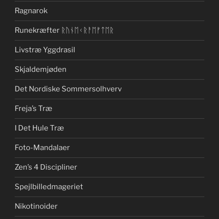
Ragnarok
Runekræfter ᚱᚢᚾᛖᚲᚱᚨᛖᚠᛏᛖᚱ
Livstræ Yggdrasil
Skjaldemjøden
Det Nordiske Sommersolhverv
Freja’s Træ
I Det Hule Træ
Foto-Mandalaer
Zen’s 4 Discipliner
Spejlbilledmageriet
Nikotinoider