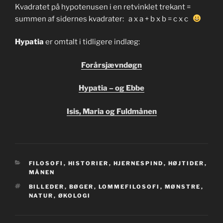
Kvadratet på hypotenusen i en retvinklet trekant =
summen af sidernes kvadrater: a x a + b x b = c x c
Hypatia
er omtalt i tidligere indlæg:
Forårsjævndøgn
Hypatia – og Ebbe
Isis, Maria og Fuldmånen
KATEGORIER
FILOSOFI
,
HISTORIER
,
HJERNESPIND
,
HØJTIDER
,
MÅNEN
TAGS
BILLEDER
,
BØGER
,
LOMMEFILOSOFI
,
MØNSTRE
,
NATUR
,
ØKOLOGI