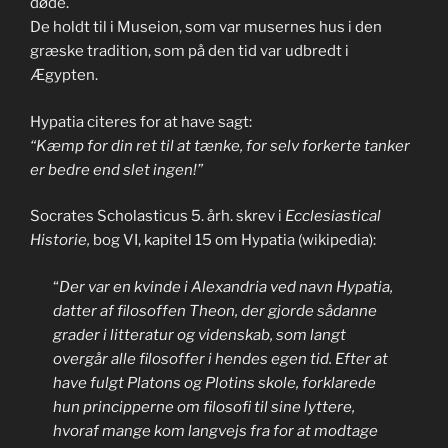
døde.
De holdt til i Museion, som var musernes hus i den
græske tradition, som på den tid var udbredt i
Ægypten.
Hypatia citeres for at have sagt:
“Kæmp for din ret til at tænke, for selv forkerte tanker
er bedre end slet ingen!”
Socrates Scholasticus 5. årh. skrev i
Ecclesiastical
Historie,
bog VI, kapitel 15 om Hypatia (wikipedia):
“
Der var en kvinde i Alexandria ved navn Hypatia,
datter af filosoffen Theon, der gjorde sådanne
grader i litteratur og videnskab, som langt
overgår alle filosoffer i hendes egen tid. Efter at
have fulgt Platons og Plotins skole, forklarede
hun principperne om filosofi til sine lyttere,
hvoraf mange kom langvejs fra for at modtage