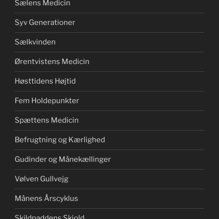
Sælens Medicin
Syv Generationer
Sælkvinden
Ørentvistens Medicin
Høsttidens Højtid
Fem Holdepunkter
Spættens Medicin
Befrugtning og Kærlighed
Gudinder og Månekællinger
Vølven Gullvejg
Månens Årscyklus
Skildpaddens Skjold