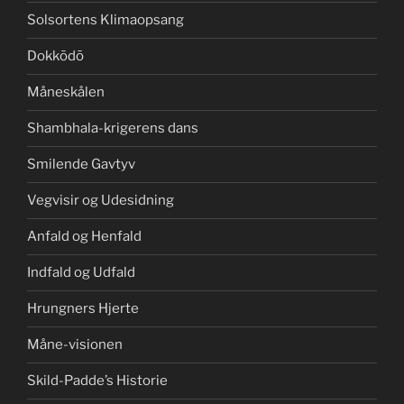
Solsortens Klimaopsang
Dokkōdō
Måneskålen
Shambhala-krigerens dans
Smilende Gavtyv
Vegvisir og Udesidning
Anfald og Henfald
Indfald og Udfald
Hrungners Hjerte
Måne-visionen
Skild-Padde’s Historie