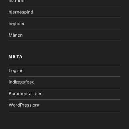
historier
hjernespind
højtider
Månen
META
Log ind
Indlægsfeed
Kommentarfeed
WordPress.org