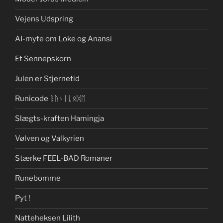
Vejens Udspring
AI-myte om Loke og Anansi
Et Sennepskorn
Julen er Stjernetid
Runicode ᚱᚢᚾᛁᚳᛟᛞᛖ
Slægts-kraften Hamingja
Vølven og Valkyrien
Stærke FEEL-BAD Romaner
Runebomme
Pyt !
Natteheksen Lilith