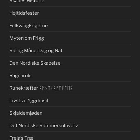
Skades Historie
Højtidsfester
Folkvangkrigerne
Myten om Frigg
Sol og Måne, Dag og Nat
Den Nordiske Skabelse
Ragnarok
Runekræfter ᚱᚢᚾᛖᚲᚱᚨᛖᚠᛏᛖᚱ
Livstræ Yggdrasil
Skjaldemjøden
Det Nordiske Sommersolhverv
Freja’s Træ