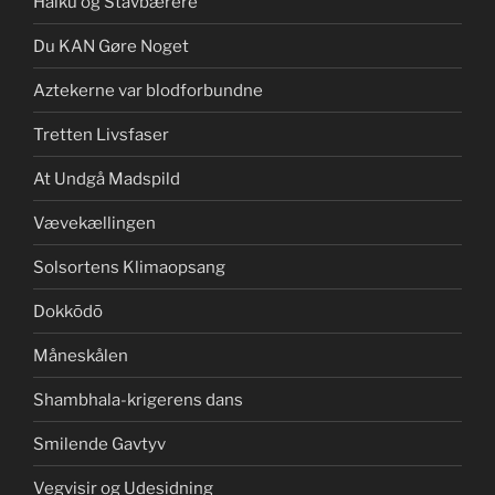
Haiku og Stavbærere
Du KAN Gøre Noget
Aztekerne var blodforbundne
Tretten Livsfaser
At Undgå Madspild
Vævekællingen
Solsortens Klimaopsang
Dokkōdō
Måneskålen
Shambhala-krigerens dans
Smilende Gavtyv
Vegvisir og Udesidning