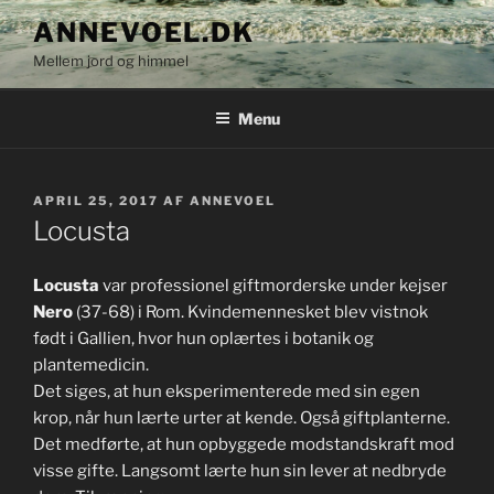
Videre
ANNEVOEL.DK
til
Mellem jord og himmel
indhold
Menu
UDGIVET
APRIL 25, 2017
AF
ANNEVOEL
DEN
Locusta
Locusta
var professionel giftmorderske under kejser
Nero
(37-68) i Rom. Kvindemennesket blev vistnok
født i Gallien, hvor hun oplærtes i botanik og
plantemedicin.
Det siges, at hun eksperimenterede med sin egen
krop, når hun lærte urter at kende. Også giftplanterne.
Det medførte, at hun opbyggede modstandskraft mod
visse gifte. Langsomt lærte hun sin lever at nedbryde