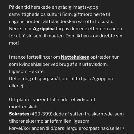
På den tid herskede en grådig, magtsyg og
samvittighedsløs kultur i Rom; giftmord hørte til
dagens uorden. Giftblandersken var ofte Locusta.
Nero’s mor
Agrippina
forgav den ene efter den anden
for at få sin søn til magten. Den fik han – og dræbte sin
mor!
I mange fortællinger om
Natteheksen
optræder hun
som kvindehjælper ved brug af sin urtevisdom.
Ligesom Hekate.
Det er dog et spørgsmål, om Lilith hjalp Agrippina –
eller ej…
Giftplanter var/er til alle tider et virksomt
mordredskab.
Sokrates
(469-399) døde af saften fra skarntyde, som
tilhører skærmplantefamilien ligesom
kørvel/koriander/dild/persille/gulerod/pastinak/selleri/