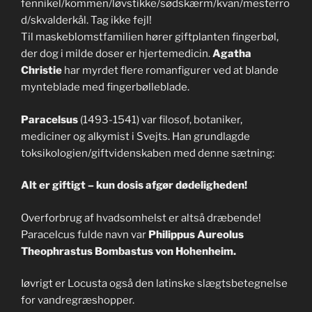
fennikel/kommen/løvstikke/sødskærm/kvan/mesterro
d/skvalderkål. Tag ikke fejl!
Til maskeblomstfamilien hører giftplanten fingerbøl,
der dog i milde doser er hjertemedicin.
Agatha
Christie
har myrdet flere romanfigurer ved at blande
mynteblade med fingerbølleblade.
Paracelsus
(1493-1541) var filosof, botaniker,
mediciner og alkymist i Svejts. Han grundlagde
toksikologien/giftvidenskaben med denne sætning:
Alt er giftigt – kun dosis afgør dødeligheden!
Overforbrug af hvadsomhelst er altså dræbende!
Paracelcus fulde navn var
Philippus Aureolus
Theophrastus Bombastus von Hohenheim.
Iøvrigt er Locusta også den latinske slægtsbetegnelse
for vandregræshopper.