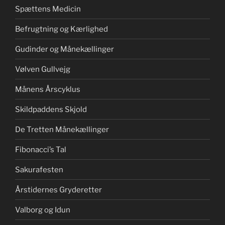
Spættens Medicin
Befrugtning og Kærlighed
Gudinder og Månekællinger
Vølven Gullvejg
Månens Årscyklus
Skildpaddens Skjold
De Tretten Månekællinger
Fibonacci’s Tal
Sakurafesten
Årstidernes Gryderetter
Valborg og Idun