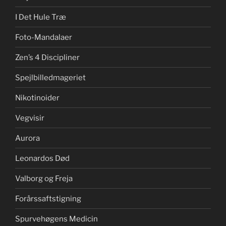
I Det Hule Træ
Foto-Mandalaer
Zen’s 4 Discipliner
Spejlbilledmageriet
Nikotinoider
Vegvisir
Aurora
Leonardos Død
Valborg og Freja
Forårssaftstigning
Spurvehøgens Medicin