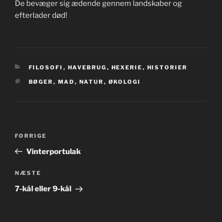
De bevæger sig ædende gennem landskaber og
efterlader død!
KATEGORIER
FILOSOFI
,
HAVEBRUG
,
HEXERIE
,
HISTORIER
TAGS
BØGER
,
MAD
,
NATUR
,
ØKOLOGI
Indlægsnavigation
Forrige
FORRIGE
indlæg
Vinterportulak
Næste
NÆSTE
indlæg
7-kål eller 9-kål