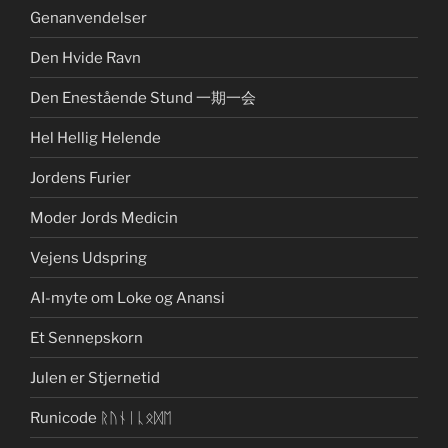
Genanvendelser
Den Hvide Ravn
Den Enestående Stund 一期一会
Hel Hellig Helende
Jordens Furier
Moder Jords Medicin
Vejens Udspring
AI-myte om Loke og Anansi
Et Sennepskorn
Julen er Stjernetid
Runicode ᚱᚢᚾᛁᚳᛟᛞᛖ