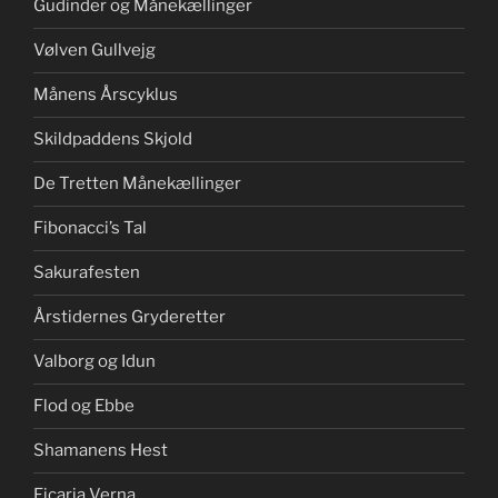
Gudinder og Månekællinger
Vølven Gullvejg
Månens Årscyklus
Skildpaddens Skjold
De Tretten Månekællinger
Fibonacci’s Tal
Sakurafesten
Årstidernes Gryderetter
Valborg og Idun
Flod og Ebbe
Shamanens Hest
Ficaria Verna