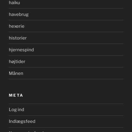
haiku
havebrug
hexerie
historier
hjernespind
højtider
Månen
META
Log ind
Indlægsfeed