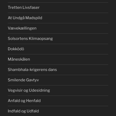
Tretten Livsfaser
At Undgå Madspild
Vævekællingen
Solsortens Klimaopsang
Dokkōdō
Måneskålen
Shambhala-krigerens dans
Smilende Gavtyv
Vegvisir og Udesidning
Anfald og Henfald
Indfald og Udfald