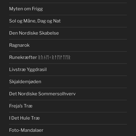
Myten om Frigg
Sol og Måne, Dag og Nat
Den Nordiske Skabelse
Ragnarok
Runekræfter ᚱᚢᚾᛖᚲᚱᚨᛖᚠᛏᛖᚱ
Livstræ Yggdrasil
Skjaldemjøden
Det Nordiske Sommersolhverv
Freja’s Træ
I Det Hule Træ
Foto-Mandalaer