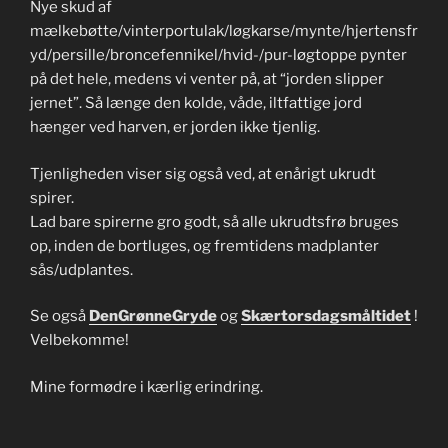
Nye skud af
mælkebøtte/vinterportulak/løgkarse/mynte/hjertensfr
yd/persille/broncefennikel/hvid-/pur-løgtoppe pynter
på det hele, medens vi venter på, at “jorden slipper
jernet”. Så længe den kolde, våde, iltfattige jord
hænger ved harven, er jorden ikke tjenlig.
Tjenligheden viser sig også ved, at enårigt ukrudt
spirer.
Lad bare spirerne gro godt, så alle ukrudtsfrø bruges
op, inden de bortluges, og fremtidens madplanter
sås/udplantes.
Se også
DenGrønneGryde
og
Skærtorsdagsmåltidet
!
Velbekomme!
Mine formødre i kærlig erindring.