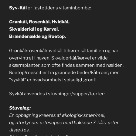
Syv-Kål
er fastetidens vitaminbombe:
Grønkål, Rosenkål, Hvidkål,
Skvalderkål og Kørvel,
Brændenælde og Roetop.
Grønkål/rosenkål/hvidkål tilhører kålfamilien og har
overvintret i haven. Skvalderkål/kørvel er vilde
skærmplanter, som ofte findes sammen med nælden.
Roetop/roesnit er fra grønnede beder/kål-roer; men
“syvkål” er hvadsomhelst spiseligt grønt!
Syvkål anvendes i stuvninger/supper/tærter:
Stuvning:
En opbagning kreeres af økologisk smør/mel,
og ufortyndet urtesuppe med hakkede 7-kåls-urter
tilsættes.