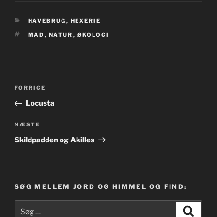
KATEGORIER
HAVEBRUG
,
HEXERIE
TAGS
MAD
,
NATUR
,
ØKOLOGI
Indlægsnavigation
Forrige
FORRIGE
indlæg
Locusta
Næste
NÆSTE
indlæg
Skildpadden og Akilles
SØG MELLEM JORD OG HIMMEL OG FIND:
Søg
Søg