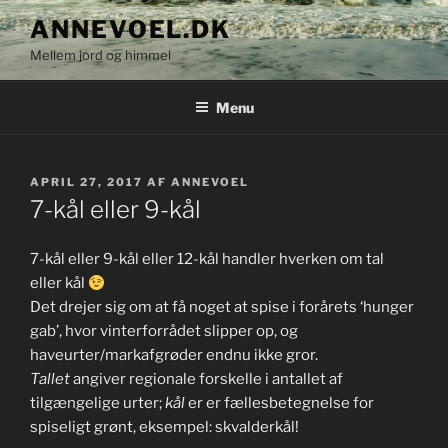
Videre
ANNEVOEL.DK
til
Mellem jord og himmel
indhold
Menu
UDGIVET
APRIL 27, 2017
AF
ANNEVOEL
DEN
7-kål eller 9-kål
7-kål eller 9-kål eller 12-kål handler hverken om tal
eller kål
Det drejer sig om at få noget at spise i forårets ‘hunger
gab’, hvor vinterforrådet slipper op, og
haveurter/markafgrøder endnu ikke gror.
Tallet
angiver regionale forskelle i antallet af
tilgængelige urter;
kål
er er fællesbetegnelse for
spiseligt grønt, eksempel: skvalderkål!