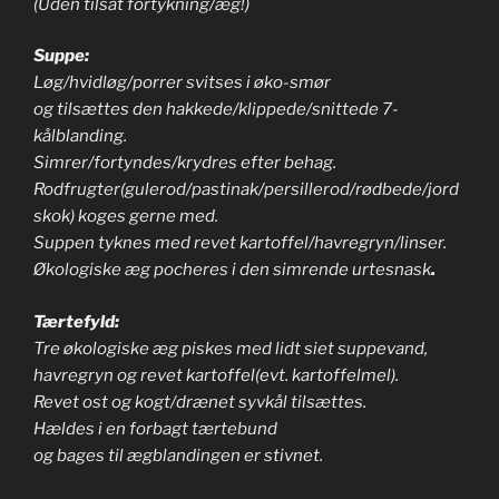
(Uden tilsat fortykning/æg!)
Suppe:
Løg/hvidløg/porrer svitses i øko-smør
og tilsættes den hakkede/klippede/snittede 7-
kålblanding.
Simrer/fortyndes/krydres efter behag.
Rodfrugter(gulerod/pastinak/persillerod/rødbede/jord
skok) koges gerne med.
Suppen tyknes med revet kartoffel/havregryn/linser.
Økologiske æg pocheres i den simrende urtesnask
.
Tærtefyld:
Tre økologiske æg piskes med lidt siet suppevand,
havregryn og revet kartoffel(evt. kartoffelmel).
Revet ost og kogt/drænet syvkål tilsættes.
Hældes i en forbagt tærtebund
og bages til ægblandingen er stivnet.