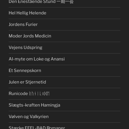
Den Enestående Stund 一期一会
Hel Hellig Helende
Jordens Furier
Moder Jords Medicin
Vejens Udspring
AI-myte om Loke og Anansi
Et Sennepskorn
Julen er Stjernetid
Runicode ᚱᚢᚾᛁᚳᛟᛞᛖ
Slægts-kraften Hamingja
Vølven og Valkyrien
Stærke FEEL-BAD Romaner