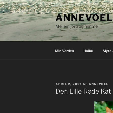
Videre
til
ANNEVOEL
indhold
Mellem jord og himmel
Min Verden
Haiku
Mytek
UDGIVET
APRIL 2, 2017
AF
ANNEVOEL
DEN
Den Lille Røde Kat