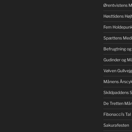
Ørentvistens M
Høsttidens Højt
Fem Holdepunk
Spættens Medi
Befrugtning og
Gudinder og M
Vølven Gullvej
Månens Årscyk
Skildpaddens S
De Tretten Mån
Fibonacci’s Tal
Sakurafesten