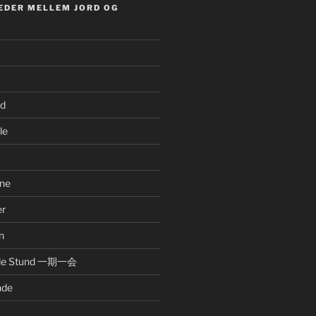
EDER MELLEM JORD OG
nd
le
ne
er
n
nde Stund 一期一会
nde