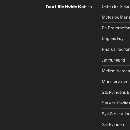
indlæg
Østen for Sole
Den Lille Hvide Kat
Mytos og Møns
En Drømmefan
Dagens Fugl
Phallus hadrian
Jørmungand
Mellem Verden
Mønstervæver
Sælkvindens B
Sælens Medici
Syv Generation
Sælkvinden