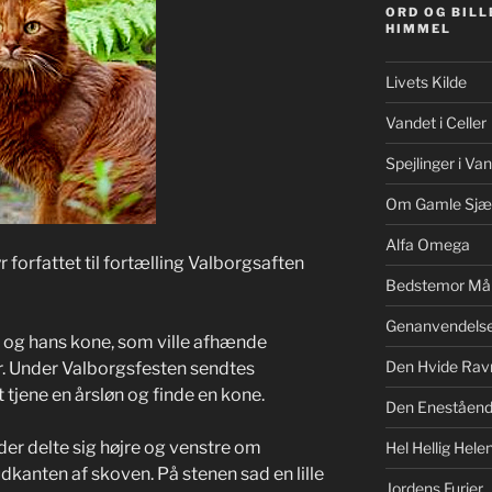
ORD OG BILL
HIMMEL
Livets Kilde
Vandet i Celler
Spejlinger i Va
Om Gamle Sjæ
Alfa Omega
r forfattet til fortælling Valborgsaften
Bedstemor Må
Genanvendels
og hans kone, som ville afhænde
Den Hvide Rav
er. Under Valborgsfesten sendtes
 tjene en årsløn og finde en kone.
Den Eneståe
der delte sig højre og venstre om
Hel Hellig Hele
udkanten af skoven. På stenen sad en lille
Jordens Furier