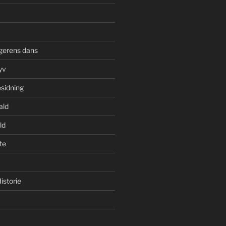
gerens dans
yv
esidning
ald
ld
te
istorie