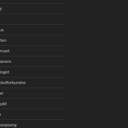
i
us
ten
imaet
bærere
Noget
blodforbundne
er
pild
n
imaopsang