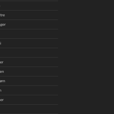
n
tre
ger
i
er
en
ørn
n
er