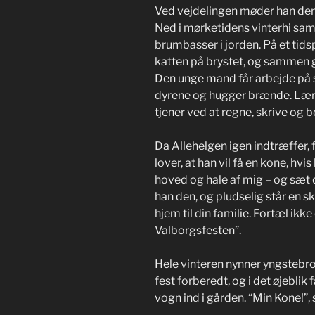
Ved vejdelingen møder han den l
Ned i mørketidens vinterhi sa
brumbasser i jorden. På et ti
katten på brystet, og sammen g
Den unge mand får arbejde på s
dyrene og hugger brænde. Lærer
tjener ved at regne, skrive og b
Da Allehelgen igen indtræffer, f
lover, at han vil få en kone, hvi
hoved og hale af mig – og sæt
han den, og pludselig står en 
hjem til din familie. Fortæl ikke
Valborgsfesten”.
Hele vinteren nynner yngstebr
fest forberedt, og i det øjeblik 
vogn ind i gården. “Min Kone!”,