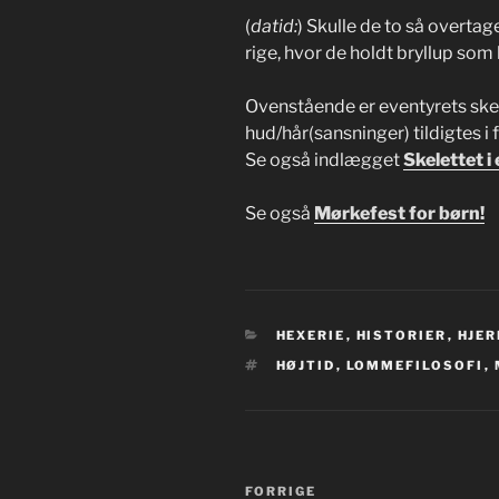
(
datid:
) Skulle de to så overtag
rige, hvor de holdt bryllup so
Ovenstående er eventyrets ske
hud/hår(sansninger) tildigtes i
Se også indlægget
Skelettet i
Se også
Mørkefest for børn!
KATEGORIER
HEXERIE
,
HISTORIER
,
HJER
TAGS
HØJTID
,
LOMMEFILOSOFI
,
Indlægsnavigation
Forrige
FORRIGE