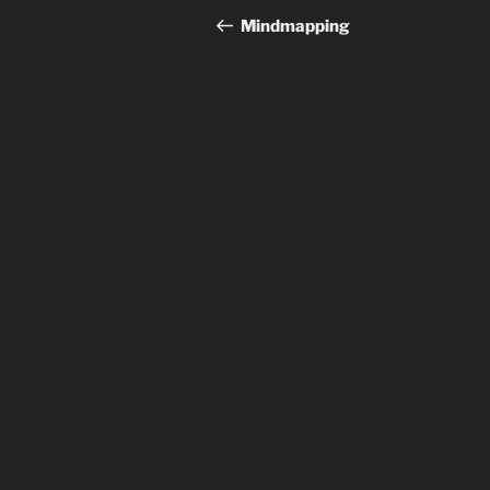
indlæg
Mindmapping