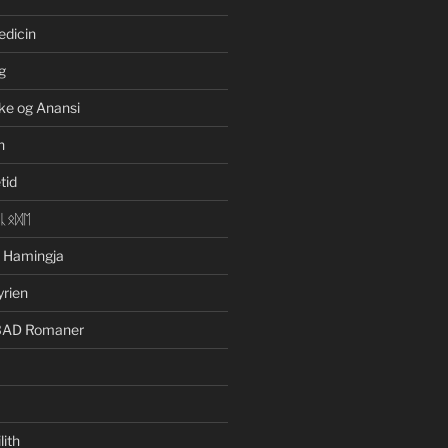
edicin
g
ke og Anansi
n
tid
ᛁᚳᛟᛞᛖ
n Hamingja
yrien
BAD Romaner
lith