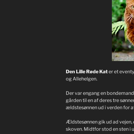
Den Lille Røde Kat
er et eventy
og Allehelgen.
Der var engang en bondemand 
gården til en af deres tre sønn
ældstesønnen ud i verden for at
Ældstesønnen gik ud ad vejen, 
skoven. Midtfor stod en sten i 