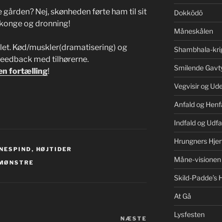
e gården? Nej, skønheden førte ham til sit
Dokkōdō
m konge og dronning!
Måneskålen
let. Kød/muskler(dramatisering) og
Shambhala-kri
 feedback med tilhørerne.
Smilende Gavt
 en fortælling
!
Vegvisir og Ud
Anfald og Henf
Indfald og Udfa
Hrungners Hjer
NESPIND
,
HØJTIDER
Måne-visionen
MØNSTRE
Skild-Padde’s H
At Gå
Lysfesten
NÆSTE
Næste