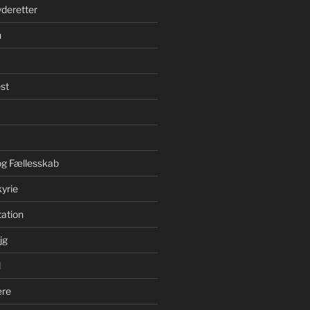
yderetter
n
st
 og Fællesskab
yrie
ation
jg
d
ære