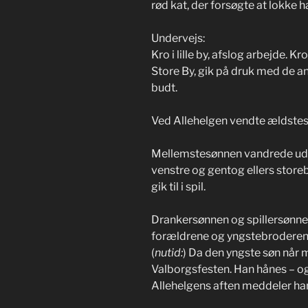
rød kat, der forsøgte at lokke h
Undervejs:
Kro i lille by, afslog arbejde. Kr
Store By, gik på druk med de an
budt.
Ved Allehelgen vendte ældste
Mellemstesønnen vandrede ud v
venstre og gentog ellers store
gik til i spil.
Drankersønnen og spillersønne
forældrene og yngstebroderen
(
nutid:
) Da den yngste søn når 
Valborgsfesten. Han hånes – 
Allehelgens aften meddeler han 