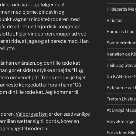
ille røde kat – og følger den!
Hildegards Mag
mmen med bjørne, pindsvin og
dspunkt vågner mindstebroderen med
Viriditas
år de ud i et underjordisk kongerige.
Humulus Lupul
lottet. Fejer vindebroen, muger ud ved
 at ride, at jage og at berede mad. Han
Sommertrekan
eslutte.
Kanølfen og Kl
år han en årsløn, og den lille røde kat
Haiku og Stav
s han gør et sidste stykke arbejde: “Hug
Du KAN Gøre 
 dem omvendt på”. Trods modvilje føjer
skønneste kongedatter foran ham: “Gå
Aztekerne var 
 om din lille røde kat. Jeg kommer til
Tretten Livsfas
At Undgå Mads
oderen.
Valborgsaften
er den sædvanlige
familien sætter sig til bords, kører en
Vævekællinge
 siger yngstebroderen.
Solsortens Kl