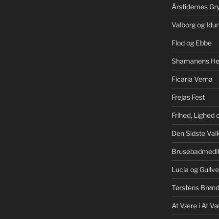
Årstidernes Gr
Valborg og Idu
Flod og Ebbe
Shamanens He
Ficaria Verna
Frejas Fest
Frihed, Lighed
Den Sidste Valk
Brusebadmedit
Lucia og Gullve
Tørstens Brøn
At Være i At V