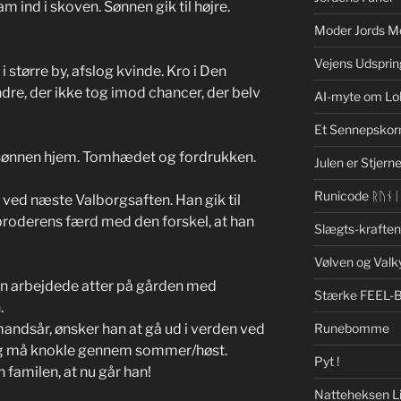
am ind i skoven. Sønnen gik til højre.
Moder Jords M
Vejens Udsprin
o i større by, afslog kvinde. Kro i Den
dre, der ikke tog imod chancer, der belv
AI-myte om Lo
Et Sennepskor
sønnen hjem. Tomhædet og fordrukken.
Julen er Stjerne
Runicode ᚱᚢᚾ
ed næste Valborgsaften. Han gik til
broderens færd med den forskel, at han
Slægts-krafte
Vølven og Valk
n arbejdede atter på gården med
Stærke FEEL-
.
mandsår, ønsker han at gå ud i verden ved
Runebomme
og må knokle gennem sommer/høst.
Pyt !
familen, at nu går han!
Natteheksen Li