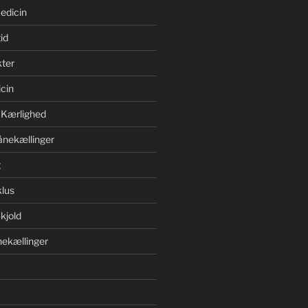
edicin
id
ter
cin
 Kærlighed
ånekællinger
g
lus
kjold
ekællinger