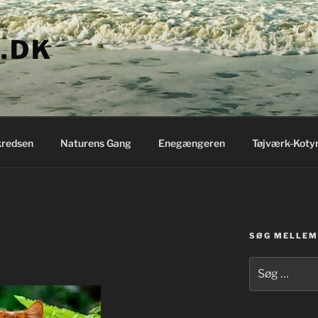
.DK
redsen
Naturens Gang
Enegængeren
Tøjværk-Koty
SØG MELLEM 
Søg
efter: