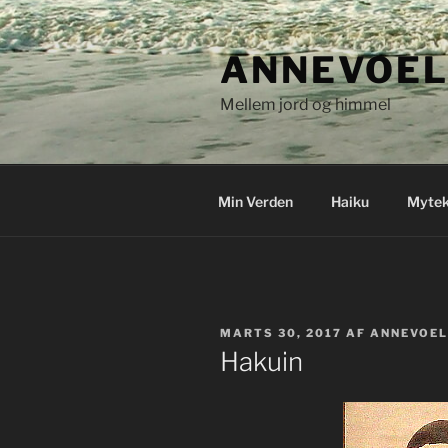
Videre
til
ANNEVOEL
indhold
Mellem jord og himmel
Min Verden
Haiku
Mytek
UDGIVET
MARTS 30, 2017
AF
ANNEVOEL
DEN
Hakuin