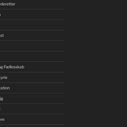
yderetter
n
st
 og Fællesskab
yrie
ation
jg
d
ære