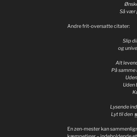
Ønske
Så vær p
Andre frit-oversatte citater:
Slip d
og univer
Alt leven
På samme m
Uden 
Uden b
K
Lysende inds
Lyt til den
En zen-mester kan sammenligne
kæmpetiger – indeholdende et 