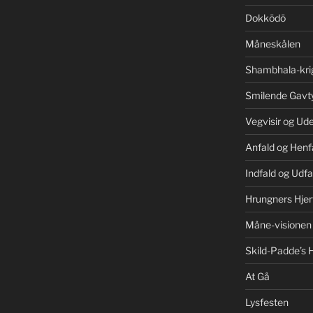
Dokkōdō
Måneskålen
Shambhala-kri
Smilende Gavt
Vegvisir og Ud
Anfald og Henf
Indfald og Udfa
Hrungners Hjer
Måne-visionen
Skild-Padde’s H
At Gå
Lysfesten