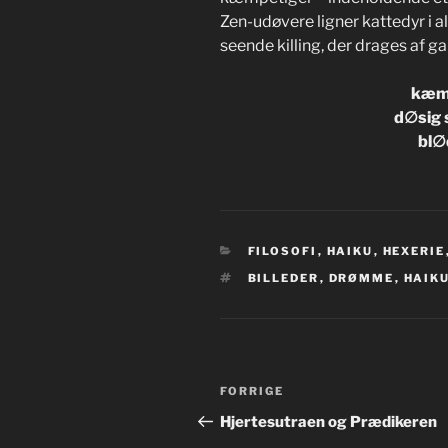
Zen-udøvere ligner kattedyr i al
seende killing, der drages af g
kæmp
d∅sig 
bl∅
KATEGORIER
FILOSOFI
,
HAIKU
,
HEXERIE
TAGS
BILLEDER
,
DRØMME
,
HAIK
Indlægsnavigation
Forrige
FORRIGE
indlæg
Hjertesutraen og Prædikeren