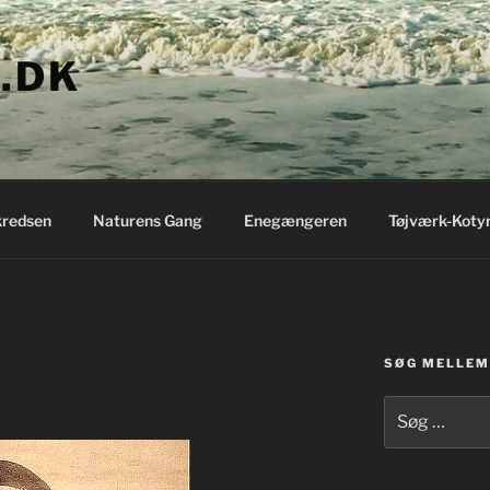
.DK
redsen
Naturens Gang
Enegængeren
Tøjværk-Koty
SØG MELLEM 
Søg
efter: