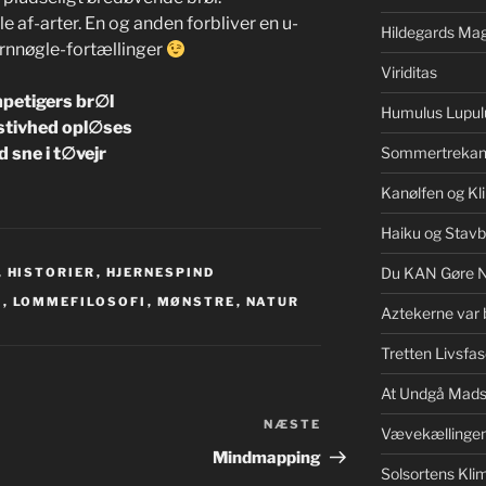
le af-arter. En og anden forbliver en u-
Hildegards Mag
arnnøgle-fortællinger
Viriditas
etigers br∅l
Humulus Lupul
stivhed opl∅ses
d sne i t∅vejr
Sommertrekan
Kanølfen og Kl
Haiku og Stav
Du KAN Gøre 
,
HISTORIER
,
HJERNESPIND
U
,
LOMMEFILOSOFI
,
MØNSTRE
,
NATUR
Aztekerne var 
Tretten Livsfas
At Undgå Mads
NÆSTE
Næste
Vævekællinge
indlæg
Mindmapping
Solsortens Kl