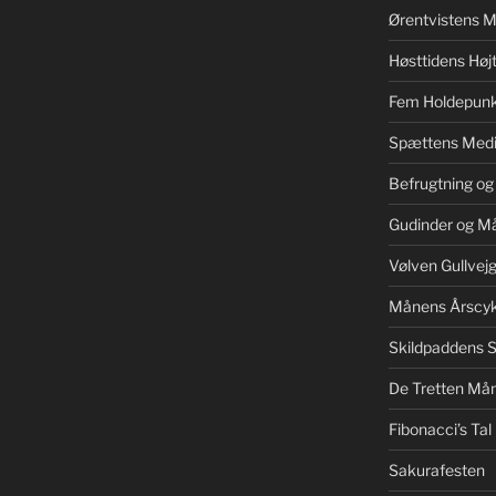
Ørentvistens M
Høsttidens Højt
Fem Holdepunk
Spættens Medi
Befrugtning og
Gudinder og M
Vølven Gullvej
Månens Årscyk
Skildpaddens S
De Tretten Mån
Fibonacci’s Tal
Sakurafesten