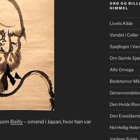
ORD OG BILL
HIMMEL
Livets Kilde
Vandet i Celler
Spejlinger i Va
Om Gamle Sjæ
Alfa Omega
Bedstemor Må
Genanvendels
Den Hvide Rav
Den Eneståe
gesom
Bailly
– omend i Japan, hvor han var
Hel Hellig Hele
Jordens Furier