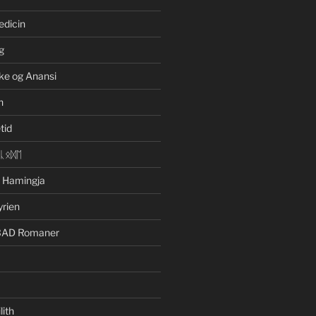
edicin
g
ke og Anansi
n
tid
ᛁᚳᛟᛞᛖ
n Hamingja
yrien
BAD Romaner
lith