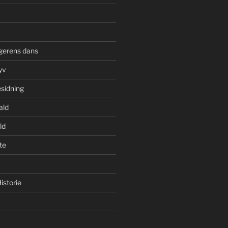
gerens dans
yv
esidning
ald
ld
te
istorie