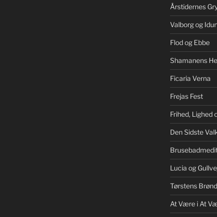
Årstidernes Gr
Valborg og Idu
Flod og Ebbe
Shamanens He
Ficaria Verna
Frejas Fest
Frihed, Lighed
Den Sidste Valk
Brusebadmedit
Lucia og Gullve
Tørstens Brøn
At Være i At V