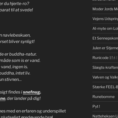
r du hjerte-ro?
Moder Jords M
arat til at svede!
Vejens Udsprin
AI-myte om Lo
in navlebeskuen,
Et Sennepskor
set bliver synligt!
Julen er Stjerne
de er buddha-natur.
Runicode ᚱᚢᚾ
åde som is er vand.
vand, ingen is.
Slægts-krafte
uddha, intet liv.
Vølven og Valk
un stivnen…
Stærke FEEL-
igt findes i
snefnug
.
Runebomme
sne
, der lander på dig!
Pyt !
s med en erfaren og underspillet
Natteheksen Li
pludseligt øredøvende brøl.