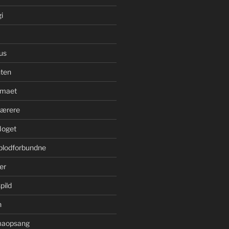
i
us
ten
imaet
bærere
Noget
blodforbundne
er
pild
n
imaopsang