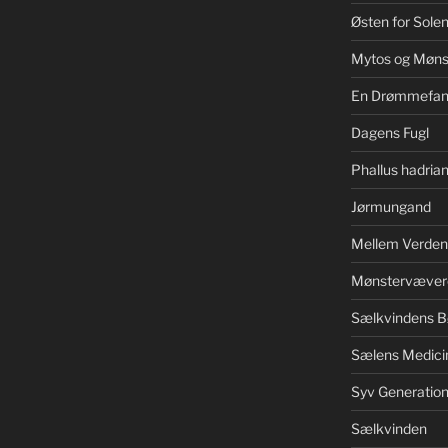
Østen for Sole
Mytos og Møns
En Drømmefan
Dagens Fugl
Phallus hadrian
Jørmungand
Mellem Verden
Mønstervæver
Sælkvindens B
Sælens Medici
Syv Generation
Sælkvinden