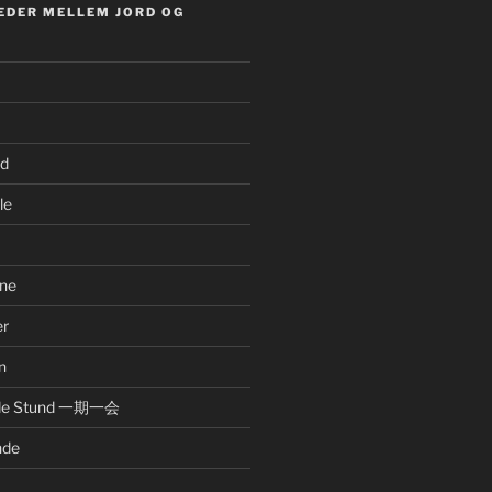
EDER MELLEM JORD OG
nd
le
ne
er
n
nde Stund 一期一会
nde