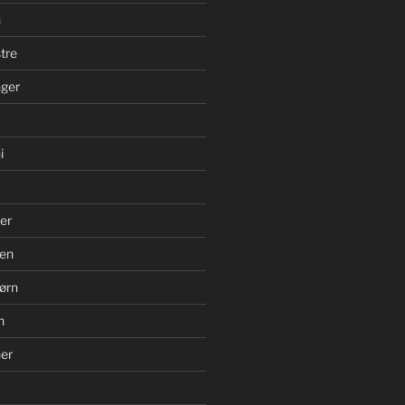
n
tre
ger
i
er
en
ørn
n
er