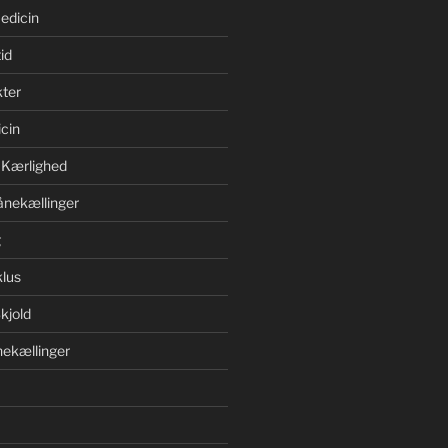
edicin
id
ter
cin
 Kærlighed
ånekællinger
g
lus
kjold
ekællinger