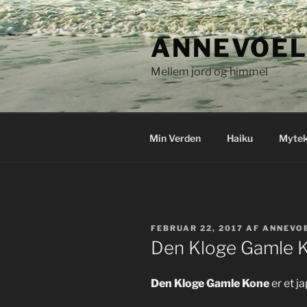
Videre
til
ANNEVOEL
indhold
Mellem jord og himmel
Min Verden
Haiku
Mytek
UDGIVET
FEBRUAR 22, 2017
AF
ANNEVO
DEN
Den Kloge Gamle 
Den Kloge Gamle Kone
er et j