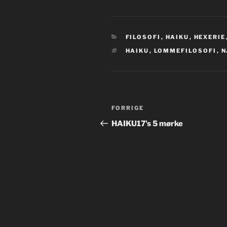
KATEGORIER
FILOSOFI
,
HAIKU
,
HEXERIE
TAGS
HAIKU
,
LOMMEFILOSOFI
,
N
Indlægsnavigation
Forrige
FORRIGE
indlæg
HAIKU17’s 5 mørke