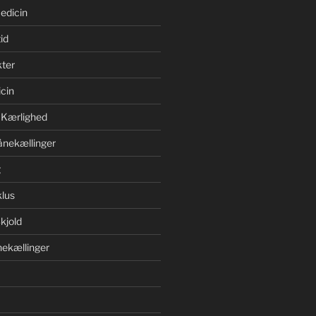
edicin
id
ter
cin
 Kærlighed
ånekællinger
g
lus
kjold
ekællinger