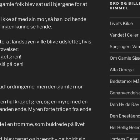
 gamle folk blev sat ud i bjergene for at
ORD OG BILL
HIMMEL
ikke af med sin mor, så han lod hende
Livets Kilde
r ingen kunne se hende.
Vandet i Celler
e, at landsbyen ville blive udslettet, hvis
Spejlinger i Va
røvelser:
oget gren!
Om Gamle Sjæ
slå på den!
Alfa Omega
Bedstemor Må
udfordringerne; men den gamle mor
Genanvendels
f en hul kroget gren, og en myre med en
Den Hvide Rav
n anden ende. Myren førte tråden fra ende
Den Eneståe
de i en tromme, som buldrede på livet
Hel Hellig Hele
d, blev tørret og brændt – og holdt sin
Jordens Furier