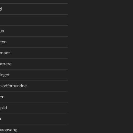
i
us
ten
imaet
bærere
Noget
blodforbundne
er
pild
n
imaopsang