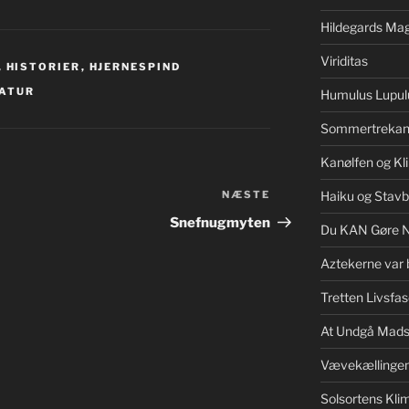
Hildegards Mag
Viriditas
,
HISTORIER
,
HJERNESPIND
ATUR
Humulus Lupul
Sommertrekan
Kanølfen og Kl
NÆSTE
Næste
Haiku og Stav
indlæg
Snefnugmyten
Du KAN Gøre 
Aztekerne var 
Tretten Livsfas
At Undgå Mads
Vævekællinge
Solsortens Kl