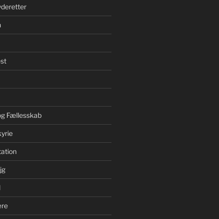
yderetter
n
st
 og Fællesskab
yrie
ation
jg
d
ære