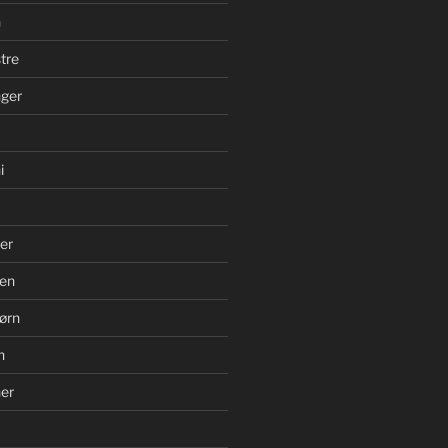
n
tre
ger
i
er
en
ørn
n
er