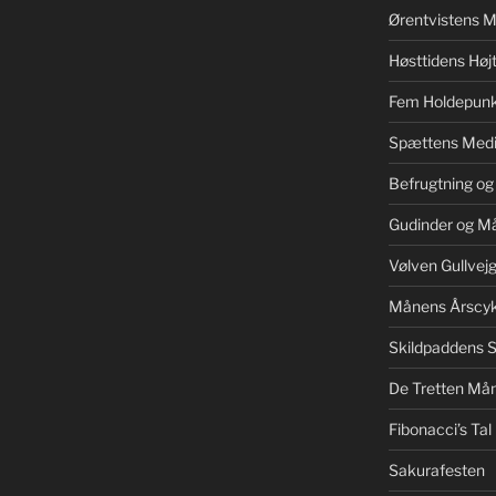
Ørentvistens M
Høsttidens Højt
Fem Holdepunk
Spættens Medi
Befrugtning og
Gudinder og M
Vølven Gullvej
Månens Årscyk
Skildpaddens S
De Tretten Mån
Fibonacci’s Tal
Sakurafesten