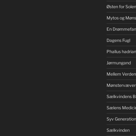
Østen for Sole
Mytos og Møns
En Drømmefan
Dagens Fugl
Phallus hadrian
Jørmungand
Mellem Verden
Mønstervæver
Sælkvindens B
Sælens Medici
Syv Generation
Sælkvinden