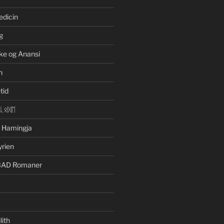
edicin
g
ke og Anansi
n
tid
ᛁᚳᛟᛞᛖ
n Hamingja
yrien
BAD Romaner
lith