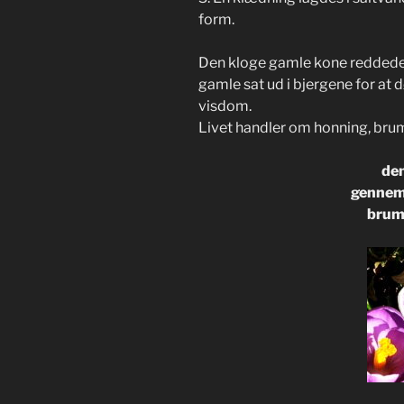
form.
Den kloge gamle kone reddede 
gamle sat ud i bjergene for at d
visdom.
Livet handler om honning, bru
den
gennem 
brum