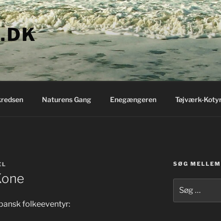
.DK
redsen
Naturens Gang
Enegængeren
Tøjværk-Koty
SØG MELLEM 
EL
Kone
Søg
efter:
apansk folkeeventyr: