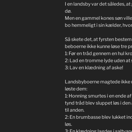
I en landsby var det således, at
dø.
Men en gammel kones søn ville 
bo hemmeligt i sin kælder, hvo
Så skete det, at fyrsten bestemt
beboerne ikke kunne løse tre p
1: Før en tråd gennem en hul kr
2: Lad en tromme lyde uden at 
3: Lav en klædning af aske!
Landsbyboerne magtede ikke 
løste dem:
1: Honning smurtes i en ende a
tynd tråd blev sluppet løs i de
til anden.
2: En brumbasse blev lukket in
løs.
3: En klædning lagdes i saltvan