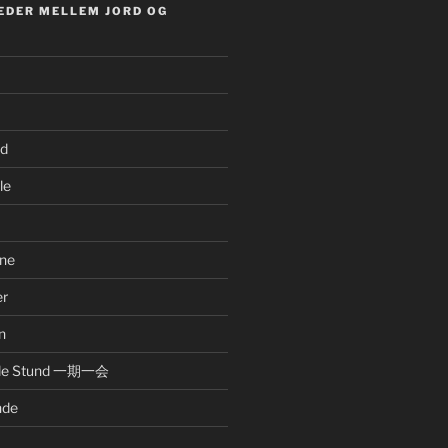
EDER MELLEM JORD OG
nd
le
ne
er
n
nde Stund 一期一会
nde