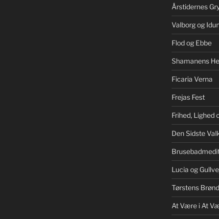
Årstidernes Gr
Valborg og Idu
Flod og Ebbe
Shamanens He
Ficaria Verna
Frejas Fest
Frihed, Lighed
Den Sidste Valk
Brusebadmedit
Lucia og Gullve
Tørstens Brøn
At Være i At V