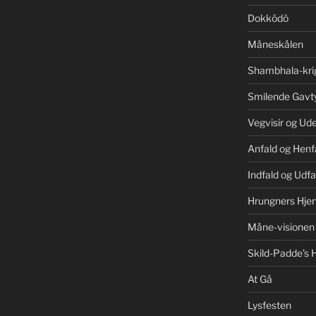
Dokkōdō
Måneskålen
Shambhala-kri
Smilende Gavt
Vegvisir og Ud
Anfald og Henf
Indfald og Udfa
Hrungners Hjer
Måne-visionen
Skild-Padde’s H
At Gå
Lysfesten