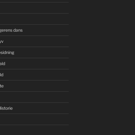
gerens dans
yv
esidning
ald
ld
te
istorie