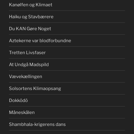
Kanølfen og Klimaet
Haiku og Stavbærere
Du KAN Gøre Noget
Aztekerne var blodforbundne
Tretten Livsfaser
At Undgå Madspild
Vævekællingen
Solsortens Klimaopsang
Dokkōdō
Måneskålen
Shambhala-krigerens dans