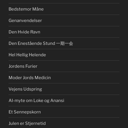
Bedstemor Måne
Genanvendelser
Den Hvide Ravn
Den Enestående Stund 一期一会
Hel Hellig Helende
Jordens Furier
Moder Jords Medicin
Vejens Udspring
AI-myte om Loke og Anansi
Et Sennepskorn
Julen er Stjernetid