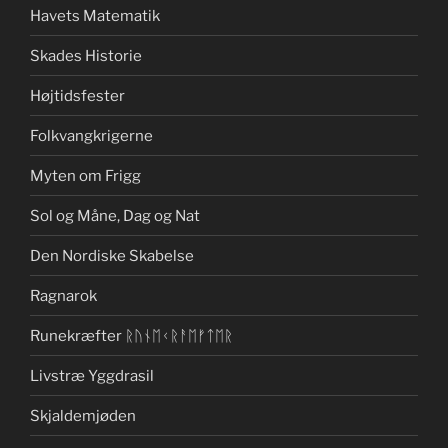
Havets Matematik
Skades Historie
Højtidsfester
Folkvangkrigerne
Myten om Frigg
Sol og Måne, Dag og Nat
Den Nordiske Skabelse
Ragnarok
Runekræfter ᚱᚢᚾᛖᚲᚱᚨᛖᚠᛏᛖᚱ
Livstræ Yggdrasil
Skjaldemjøden