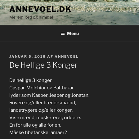
Videre
ANNEVOEL.DK
til
Mellem jord og himmel
indhold
Menu
UDGIVET
JANUAR 5, 2016
AF
ANNEVOEL
DEN
De Hellige 3 Konger
De hellige 3 konger
Caspar, Melchior og Balthazar
lyder som Kasper, Jesper og Jonatan.
Røvere og/eller hædersmænd,
landstrygere og/eller konger.
Vise mænd, musketerer, riddere.
En for alle og alle for en.
Måske tibetanske lamaer?