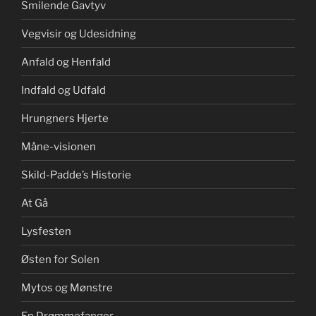
Smilende Gavtyv
Vegvisir og Udesidning
Anfald og Henfald
Indfald og Udfald
Hrungners Hjerte
Måne-visionen
Skild-Padde’s Historie
At Gå
Lysfesten
Østen for Solen
Mytos og Mønstre
En Drømmefanger