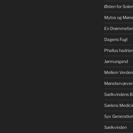
Østen for Sole
Mytos og Møns
En Drømmefan
Dagens Fugl
Phallus hadrian
Jørmungand
Mellem Verden
Mønstervæver
Sælkvindens B
Sælens Medici
Syv Generation
Sælkvinden