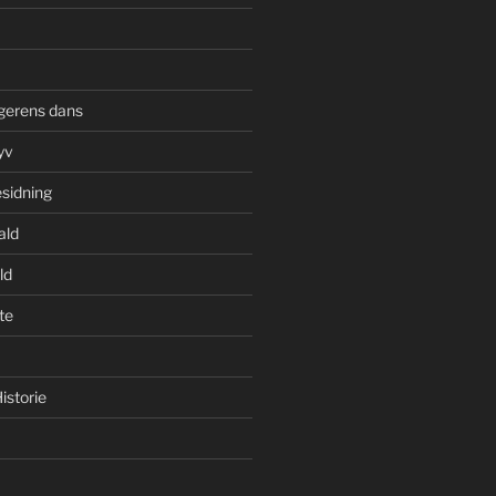
gerens dans
yv
esidning
ald
ld
te
istorie