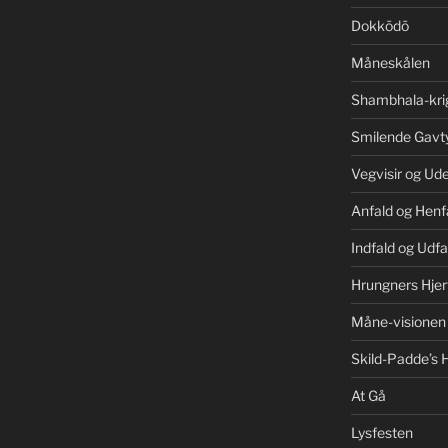
Dokkōdō
Måneskålen
Shambhala-kri
Smilende Gavt
Vegvisir og Ud
Anfald og Henf
Indfald og Udfa
Hrungners Hjer
Måne-visionen
Skild-Padde’s H
At Gå
Lysfesten