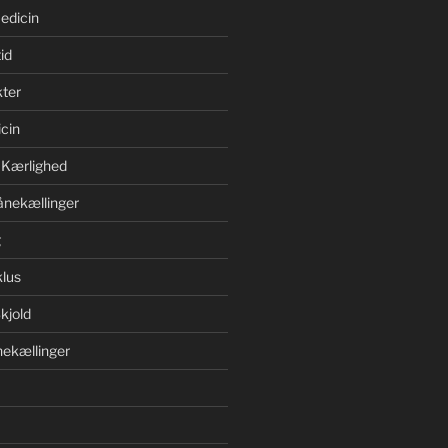
edicin
id
ter
cin
 Kærlighed
ånekællinger
g
lus
kjold
ekællinger