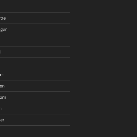
n
tre
ger
i
er
en
ørn
n
er