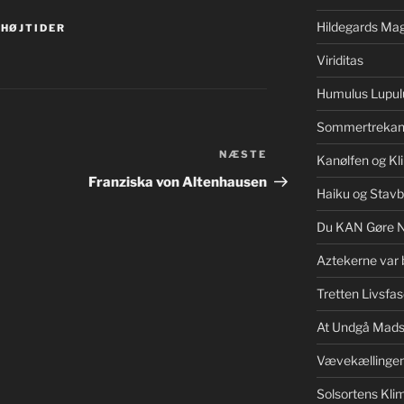
Hildegards Mag
,
HØJTIDER
Viriditas
Humulus Lupul
Sommertrekan
NÆSTE
Næste
Kanølfen og Kl
indlæg
Franziska von Altenhausen
Haiku og Stav
Du KAN Gøre 
Aztekerne var 
Tretten Livsfas
At Undgå Mads
Vævekællinge
Solsortens Kl