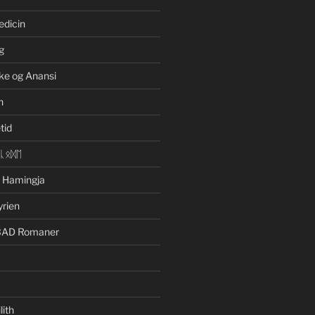
edicin
g
ke og Anansi
n
tid
ᛁᚳᛟᛞᛖ
n Hamingja
yrien
BAD Romaner
lith