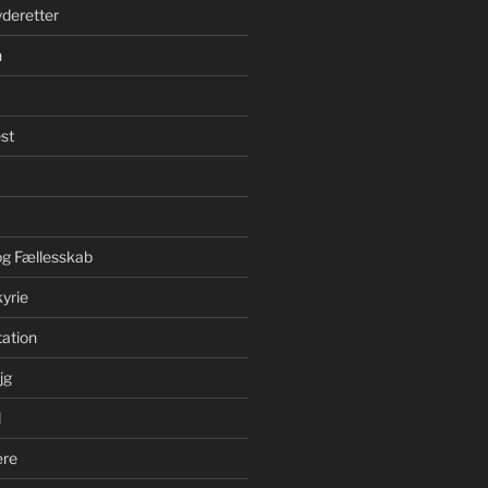
yderetter
n
st
 og Fællesskab
yrie
ation
jg
d
ære