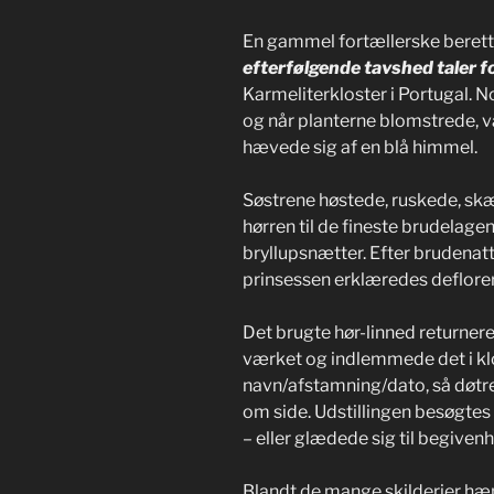
En gammel fortællerske berette
efterfølgende tavshed taler fo
Karmeliterkloster i Portugal. 
og når planterne blomstrede, 
hævede sig af en blå himmel.
Søstrene høstede, ruskede, sk
hørren til de fineste brudelag
bryllupsnætter. Efter brudenatt
prinsessen erklæredes deflorer
Det brugte hør-linned returne
værket og indlemmede det i klo
navn/afstamning/dato, så døtr
om side. Udstillingen besøgtes
– eller glædede sig til begiven
Blandt de mange skilderier hæn