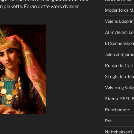
 plakette. Foran dette værk dvæler
Moder Jords M
Vejens Udsprin
AI-myte om Lo
Et Sennepskor
Julen er Stjerne
Runicode ᚱᚢᚾ
Slægts-krafte
Vølven og Valk
Stærke FEEL-
Runebomme
Pyt !
Natteheksen Li