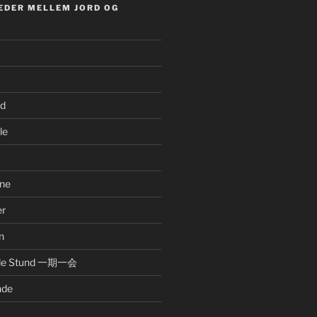
EDER MELLEM JORD OG
nd
le
ne
er
n
nde Stund 一期一会
nde