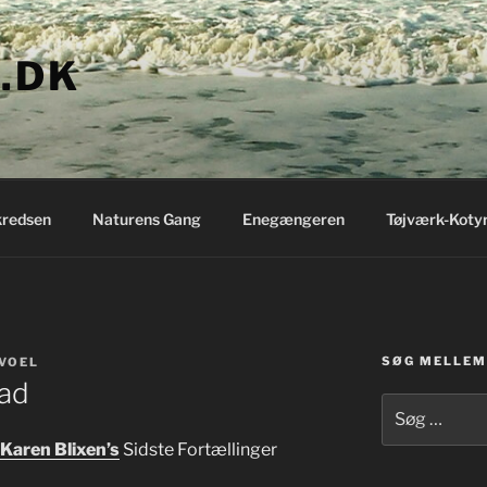
.DK
redsen
Naturens Gang
Enegængeren
Tøjværk-Koty
SØG MELLEM 
VOEL
lad
Søg
efter:
Karen Blixen’s
Sidste Fortællinger