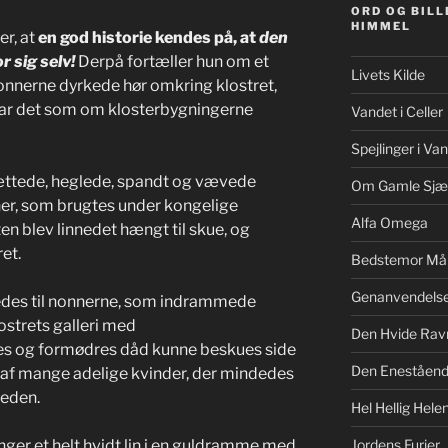
ORD OG BILL
HIMMEL
r, at
en god historie kendes på, at
den
r sig selv!
Derpå fortæller hun om et
Livets Kilde
Nonnerne dyrkede hør omkring klostret,
var det som om klosterbygningerne
Vandet i Celler
Spejlinger i Va
ættede, heglede, spandt og vævede
Om Gamle Sjæ
ener, som brugtes under kongelige
Alfa Omega
en blev linnedet hængt til skue, og
et.
Bedstemor Må
Genanvendels
redes til nonnerne, som indrammede
strets galleri med
Den Hvide Rav
es og formødres dåd kunne beskues side
Den Eneståe
 af mange adelige kvinder, der mindedes
heden.
Hel Hellig Hele
ger et helt hvidt lin i en guldramme med
Jordens Furier