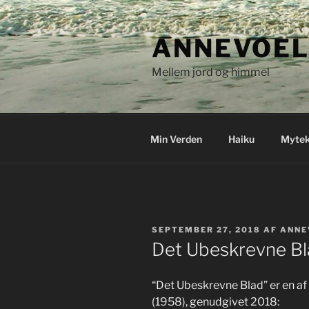
Videre
til
ANNEVOEL
indhold
Mellem jord og himmel
Min Verden
Haiku
Mytek
UDGIVET
SEPTEMBER 27, 2018
AF
ANNE
DEN
Det Ubeskrevne B
“Det Ubeskrevne Blad” er en af
(1958), genudgivet 2018: