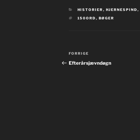
KATEGORIER
HISTORIER
,
HJERNESPIND
TAGS
150ORD
,
BØGER
Indlægsnavigation
Forrige
FORRIGE
indlæg
Efterårsjævndøgn