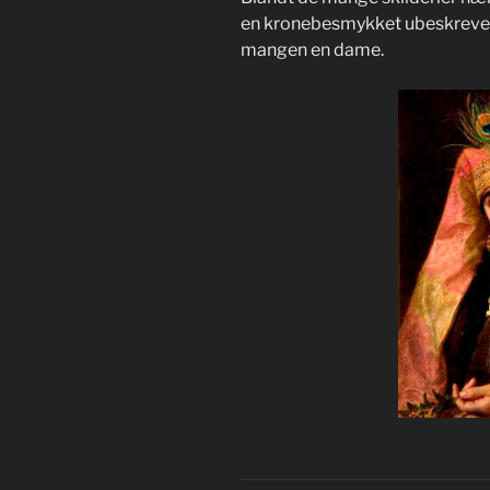
en kronebesmykket ubeskreven
mangen en dame.