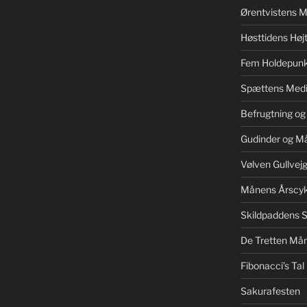
Ørentvistens M
Høsttidens Højt
Fem Holdepunk
Spættens Medi
Befrugtning og
Gudinder og M
Vølven Gullvej
Månens Årscyk
Skildpaddens S
De Tretten Mån
Fibonacci’s Tal
Sakurafesten