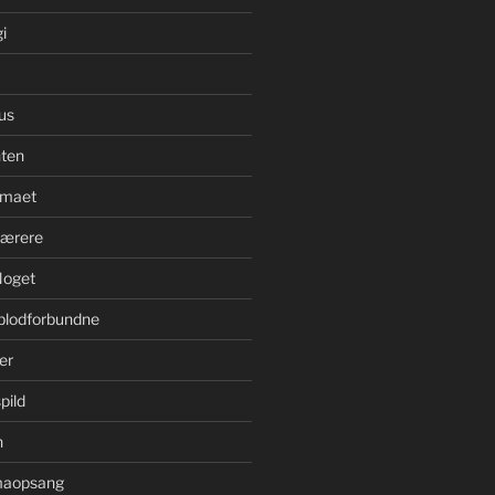
i
us
ten
imaet
bærere
Noget
blodforbundne
er
pild
n
imaopsang