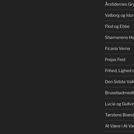
Årstidernes Gr
Valborg og Idu
Flod og Ebbe
Shamanens He
Ficaria Verna
Frejas Fest
Frihed, Lighed
Den Sidste Valk
Brusebadmedit
Lucia og Gullve
Tørstens Brøn
At Være i At V