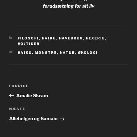
forudsætning for alt liv
KATEGORIER
FILOSOFI
,
HAIKU
,
HAVEBRUG
,
HEXERIE
,
HØJTIDER
TAGS
HAIKU
,
MØNSTRE
,
NATUR
,
ØKOLOGI
Indlægsnavigation
Forrige
FORRIGE
indlæg
Amalie Skram
Næste
NÆSTE
indlæg
Allehelgen og Samain