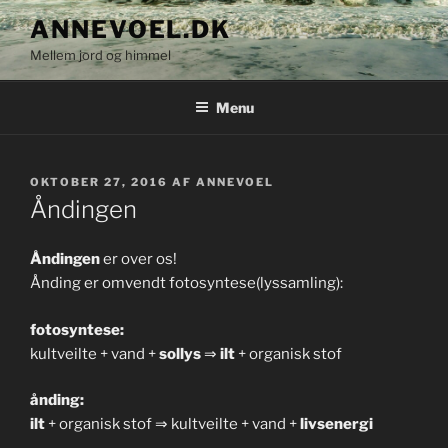
Videre
ANNEVOEL.DK
til
Mellem jord og himmel
indhold
Menu
UDGIVET
OKTOBER 27, 2016
AF
ANNEVOEL
DEN
Åndingen
Åndingen
er over os!
Ånding er omvendt fotosyntese(lyssamling):
fotosyntese:
kultveilte + vand +
sollys
⇒
ilt
+ organisk stof
ånding:
ilt
+ organisk stof ⇒ kultveilte + vand +
livsenergi