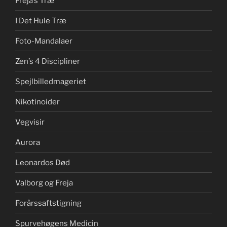
Freja’s Træ
I Det Hule Træ
Foto-Mandalaer
Zen’s 4 Discipliner
Spejlbilledmageriet
Nikotinoider
Vegvisir
Aurora
Leonardos Død
Valborg og Freja
Forårssaftstigning
Spurvehøgens Medicin