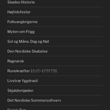
Skades Historie
Højtidsfester
Folkvangkrigerne
Myten om Frigg
Sol og Måne, Dag og Nat
Den Nordiske Skabelse
Ragnarok
Runekræfter ᚱᚢᚾᛖᚲᚱᚨᛖᚠᛏᛖᚱ
Livstræ Yggdrasil
Skjaldemjøden
Det Nordiske Sommersolhverv