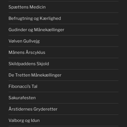
Spættens Medicin
Befrugtning og Kærlighed
Gudinder og Månekællinger
Vølven Gullvejg
Månens Årscyklus
Skildpaddens Skjold
De Tretten Månekællinger
Fibonacci’s Tal
Sakurafesten
Årstidernes Gryderetter
Valborg og Idun