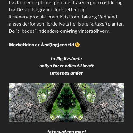
Løvfældende planter gemmer livsenergien i rødder og
frø. De stedsegrønne fortsætter dog
livsenergiproduktionen. Kristtorn, Taks og Vedbend
anses derfor som jordelivets helligste
(giftige!)
planter.
De “tilbedes” indendøre omkring vintersolhverv.
Mørketiden er Ånd(ing)ens tid
hellig livsånde
sollys forvandles til kraft
urternes under
fotosyntens magi