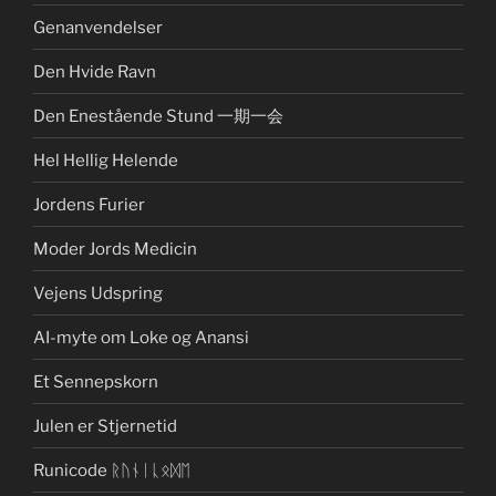
Genanvendelser
Den Hvide Ravn
Den Enestående Stund 一期一会
Hel Hellig Helende
Jordens Furier
Moder Jords Medicin
Vejens Udspring
AI-myte om Loke og Anansi
Et Sennepskorn
Julen er Stjernetid
Runicode ᚱᚢᚾᛁᚳᛟᛞᛖ