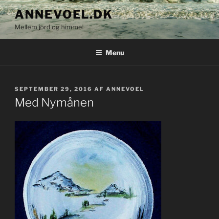
Videre
ANNEVOEL.DK
til
Mellem jord og himmel
indhold
Menu
UDGIVET
SEPTEMBER 29, 2016
AF
ANNEVOEL
DEN
Med Nymånen