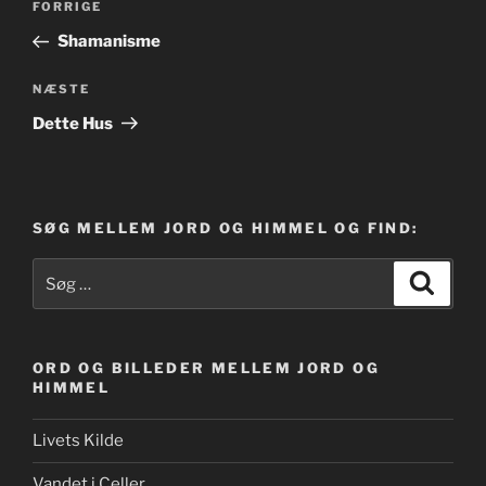
Forrige
FORRIGE
indlæg
Shamanisme
Næste
NÆSTE
indlæg
Dette Hus
SØG MELLEM JORD OG HIMMEL OG FIND:
Søg
Søg
efter:
ORD OG BILLEDER MELLEM JORD OG
HIMMEL
Livets Kilde
Vandet i Celler