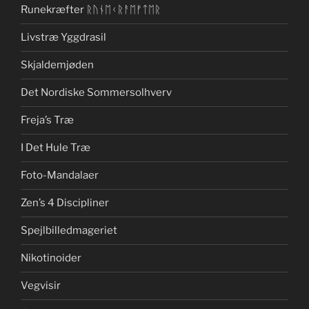
Runekræfter ᚱᚢᚾᛖᚲᚱᚨᛖᚠᛏᛖᚱ
Livstræ Yggdrasil
Skjaldemjøden
Det Nordiske Sommersolhverv
Freja’s Træ
I Det Hule Træ
Foto-Mandalaer
Zen’s 4 Discipliner
Spejlbilledmageriet
Nikotinoider
Vegvisir