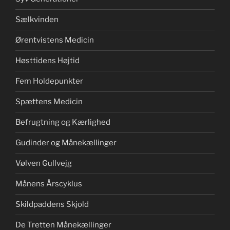
Sælkvinden
Ørentvistens Medicin
Høsttidens Højtid
Fem Holdepunkter
Spættens Medicin
Befrugtning og Kærlighed
Gudinder og Månekællinger
Vølven Gullvejg
Månens Årscyklus
Skildpaddens Skjold
De Tretten Månekællinger