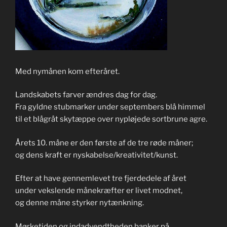
Med nymånen kom efteråret.
Landskabets farver ændres dag for dag.
Fra gyldne stubmarker under septembers blå himmel
til et blågråt skytæppe over nypløjede sortbrune agre.
Årets 10. måne er den første af de tre røde måner;
og dens kraft er nyskabelse/kreativitet/kunst.
Efter at have gennemlevet tre fjerdedele af året
under vekslende månekræfter er livet modnet,
og denne måne styrker nytænkning.
Mørketiden og indadvendtheden banker på.