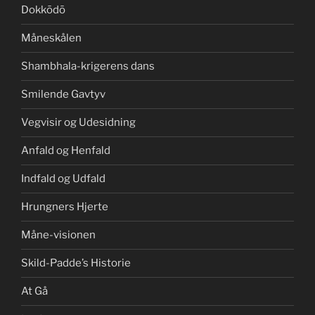
Dokkōdō
Måneskålen
Shambhala-krigerens dans
Smilende Gavtyv
Vegvisir og Udesidning
Anfald og Henfald
Indfald og Udfald
Hrungners Hjerte
Måne-visionen
Skild-Padde’s Historie
At Gå