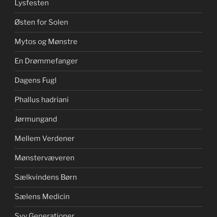
Lysfesten
Østen for Solen
Mytos og Mønstre
En Drømmefanger
Dagens Fugl
Phallus hadriani
Jørmungand
Mellem Verdener
Mønstervæveren
Sælkvindens Børn
Sælens Medicin
Syv Generationer