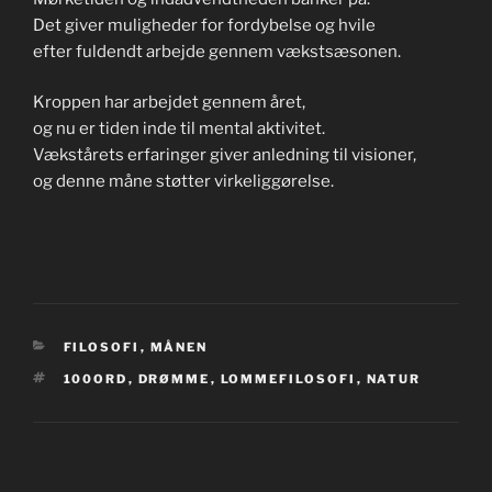
Det giver muligheder for fordybelse og hvile
efter fuldendt arbejde gennem vækstsæsonen.
Kroppen har arbejdet gennem året,
og nu er tiden inde til mental aktivitet.
Vækstårets erfaringer giver anledning til visioner,
og denne måne støtter virkeliggørelse.
KATEGORIER
FILOSOFI
,
MÅNEN
TAGS
100ORD
,
DRØMME
,
LOMMEFILOSOFI
,
NATUR
Indlægsnavigation