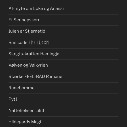
AI-myte om Loke og Anansi
Et Sennepskorn
Julen er Stjernetid
Runicode ᚱᚢᚾᛁᚳᛟᛞᛖ
Slægts-kraften Hamingja
Vølven og Valkyrien
Stærke FEEL-BAD Romaner
Runebomme
Pyt !
Natteheksen Lilith
Hildegards Magi