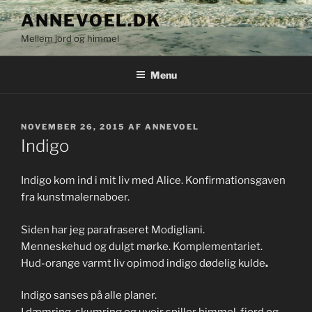
Videre
ANNEVOEL.DK
til
Mellem jord og himmel
indhold
Menu
UDGIVET
NOVEMBER 26, 2015
AF
ANNEVOEL
DEN
Indigo
Indigo kom ind i mit liv med Alice. Konfirmationsgaven
fra kunstmalernaboer.
Siden har jeg parafraseret Modigliani.
Menneskehud og dulgt mørke. Komplementariet.
Hud-orange varmt liv opimod indigo dødelig kulde
.
Indigo sanses på alle planer.