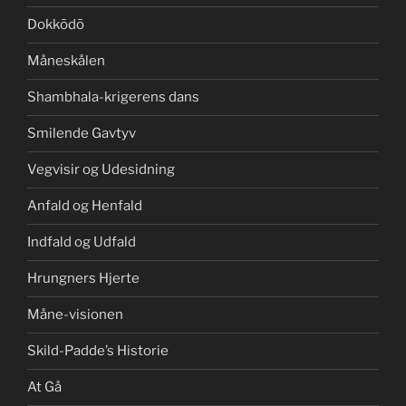
Dokkōdō
Måneskålen
Shambhala-krigerens dans
Smilende Gavtyv
Vegvisir og Udesidning
Anfald og Henfald
Indfald og Udfald
Hrungners Hjerte
Måne-visionen
Skild-Padde’s Historie
At Gå