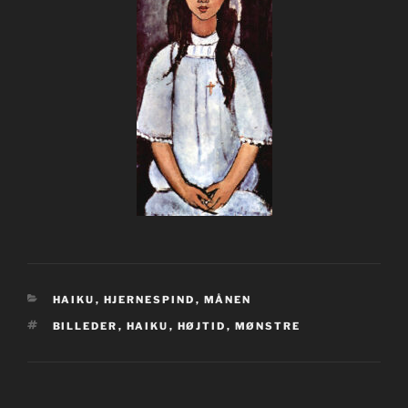
KATEGORIER
HAIKU
,
HJERNESPIND
,
MÅNEN
TAGS
BILLEDER
,
HAIKU
,
HØJTID
,
MØNSTRE