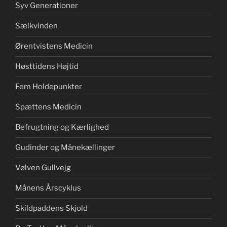
Syv Generationer
Sælkvinden
Ørentvistens Medicin
Høsttidens Højtid
Fem Holdepunkter
Spættens Medicin
Befrugtning og Kærlighed
Gudinder og Månekællinger
Vølven Gullvejg
Månens Årscyklus
Skildpaddens Skjold