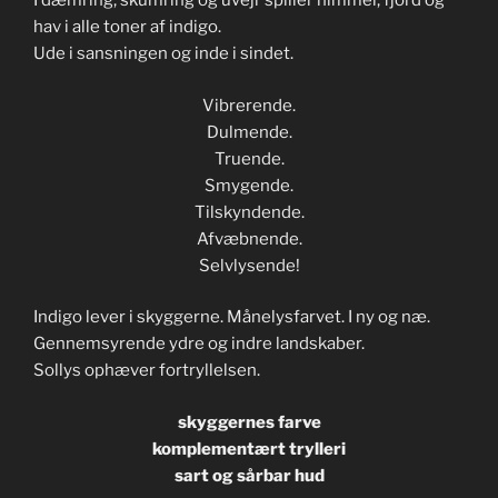
I dæmring, skumring og uvejr spiller himmel, fjord og
hav i alle toner af indigo.
Ude i sansningen og inde i sindet.
Vibrerende.
Dulmende.
Truende.
Smygende.
Tilskyndende.
Afvæbnende.
Selvlysende!
Indigo lever i skyggerne. Månelysfarvet. I ny og næ.
Gennemsyrende ydre og indre landskaber.
Sollys ophæver fortryllelsen.
skyggernes farve
komplementært trylleri
sart og sårbar hud