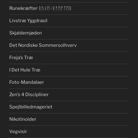
Runekræfter ᚱᚢᚾᛖᚲᚱᚨᛖᚠᛏᛖᚱ
Livstræ Yggdrasil
Skjaldemjøden
Det Nordiske Sommersolhverv
Freja’s Træ
I Det Hule Træ
Foto-Mandalaer
Zen’s 4 Discipliner
Spejlbilledmageriet
Nikotinoider
Vegvisir