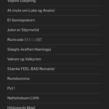
Vejens Udspring
AI-myte om Loke og Anansi
Et Sennepskorn
Julen er Stjernetid
Runicode ᚱᚢᚾᛁᚳᛟᛞᛖ
Slægts-kraften Hamingja
Vølven og Valkyrien
Stærke FEEL-BAD Romaner
Runebomme
Pyt !
Natteheksen Lilith
Hildegards Magi