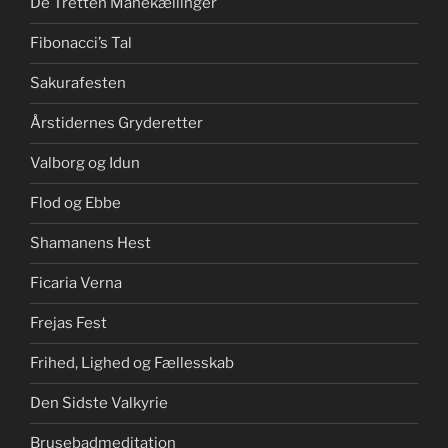
De Tretten Månekællinger
Fibonacci’s Tal
Sakurafesten
Årstidernes Gryderetter
Valborg og Idun
Flod og Ebbe
Shamanens Hest
Ficaria Verna
Frejas Fest
Frihed, Lighed og Fællesskab
Den Sidste Valkyrie
Brusebadmeditation