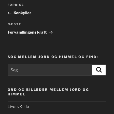
Indlægsnavigation
Forrige
FORRIGE
indlæg
Konkylier
Næste
NÆSTE
indlæg
Forvandlingens kraft
SØG MELLEM JORD OG HIMMEL OG FIND:
Søg
Søg
efter:
ORD OG BILLEDER MELLEM JORD OG
HIMMEL
Livets Kilde