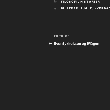
KATEGORIER
FILOSOFI
,
HISTORIER
TAGS
BILLEDER
,
FUGLE
,
HVERDA
Indlægsnavigation
Forrige
FORRIGE
indlæg
Eventyrheksen og Mågen