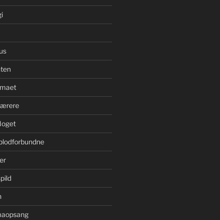
i
us
ten
imaet
bærere
Noget
blodforbundne
er
pild
n
imaopsang