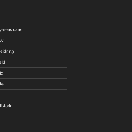
gerens dans
yv
esidning
ald
ld
te
istorie