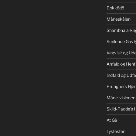
Dokkōdō
Måneskålen
Shambhala-kri
Smilende Gavt
Vegvisir og Ud
Anfald og Henf
Indfald og Udfa
Hrungners Hjer
Måne-visionen
Skild-Padde’s H
At Gå
Lysfesten