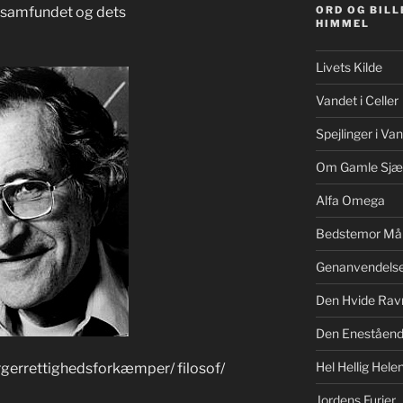
e samfundet og dets
ORD OG BILL
HIMMEL
Livets Kilde
Vandet i Celler
Spejlinger i Va
Om Gamle Sjæ
Alfa Omega
Bedstemor Må
Genanvendels
Den Hvide Rav
Den Eneståe
Hel Hellig Hele
gerrettighedsforkæmper/ filosof/
Jordens Furier