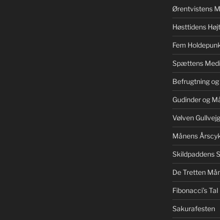
Ørentvistens M
Høsttidens Højt
Fem Holdepunk
Spættens Medi
Befrugtning og
Gudinder og M
Vølven Gullvej
Månens Årscyk
Skildpaddens S
De Tretten Mån
Fibonacci’s Tal
Sakurafesten