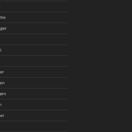
n
tre
ger
i
er
en
ørn
n
er