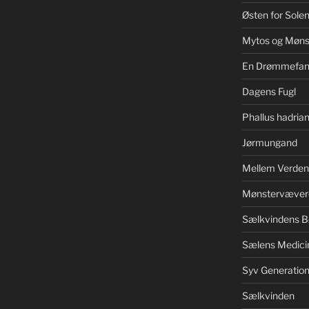
Østen for Sole
Mytos og Møns
En Drømmefan
Dagens Fugl
Phallus hadrian
Jørmungand
Mellem Verden
Mønstervæver
Sælkvindens B
Sælens Medici
Syv Generation
Sælkvinden