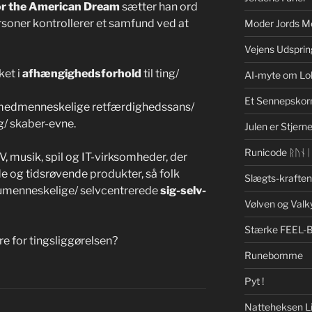
r the American Dream
sætter han ord
soner kontrollerer et samfund ved at
Moder Jords M
Vejens Udsprin
ket i
afhængighedsforhold
til ting/
AI-myte om Lo
Et Sennepskor
medmenneskelige retfærdighedssans/
g/ skaber-evne.
Julen er Stjerne
Runicode ᚱᚢᚾ
V, musik, spil og IT-virksomheder, der
e og tidsrøvende produkter, så folk
Slægts-krafte
 umenneskelige/ selvcentrerede
sig-selv-
Vølven og Valk
Stærke FEEL-
e for tingsliggørelsen?
Runebomme
Pyt !
Natteheksen Li