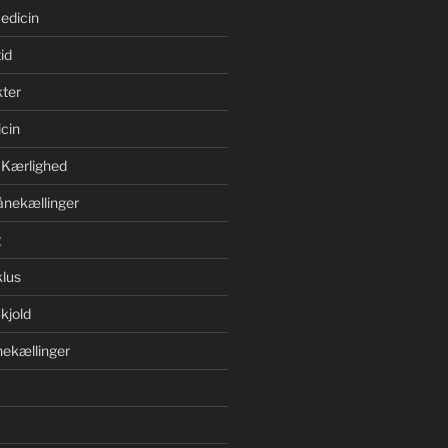
edicin
id
ter
cin
 Kærlighed
ånekællinger
g
lus
kjold
ekællinger