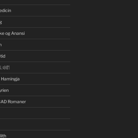
edicin
g
ke og Anansi
n
tid
ᛁᚳᛟᛞᛖ
n Hamingja
yrien
BAD Romaner
lith