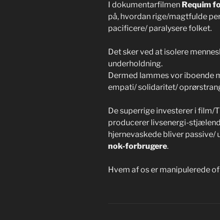
I dokumentarfilmen
Requim fo
på, hvordan rige/magtfulde per
pacificere/ paralysere folket.
Det sker ved at isolere mennes
underholdning.
Dermed lammes vor iboende 
empati/ solidaritet/ oprørstran
De superrige investerer i film/T
producerer livsenergi-stjælend
hjernevaskede bliver passive/
nok-forbrugere
.
Hvem af os er manipulerede ofr