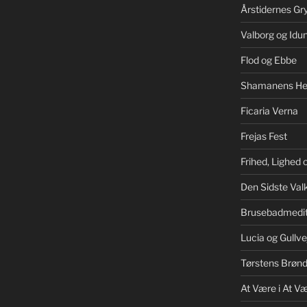
Årstidernes Gr
Valborg og Idu
Flod og Ebbe
Shamanens He
Ficaria Verna
Frejas Fest
Frihed, Lighed
Den Sidste Valk
Brusebadmedit
Lucia og Gullve
Tørstens Brøn
At Være i At V