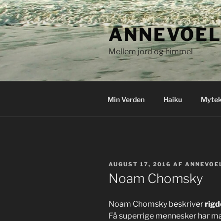
Videre
til
ANNEVOEL
indhold
Mellem jord og himmel
Min Verden
Haiku
Mytek
UDGIVET
AUGUST 17, 2016
AF
ANNEVOE
DEN
Noam Chomsky
Noam Chomsky beskriver
rig
Få superrige mennesker har mag