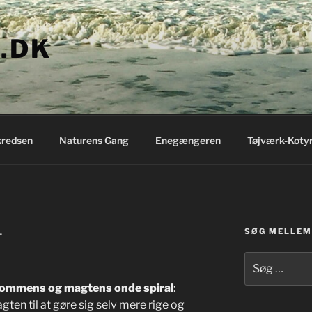
.DK
redsen
Naturens Gang
Enegængeren
Tøjværk-Koty
SØG MELLEM 
L
Søg
efter:
dommens og magtens onde spiral
:
ten til at gøre sig selv mere rige og