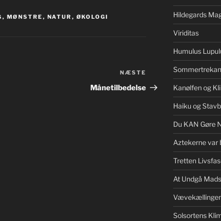
Hildegards Mag
G
,
MØNSTRE
,
NATUR
,
ØKOLOGI
Viriditas
Humulus Lupul
Sommertrekan
NÆSTE
Næste
indlæg
Månetilbedelse
Kanølfen og Kl
Haiku og Stav
Du KAN Gøre 
Aztekerne var 
Tretten Livsfas
At Undgå Mads
Vævekællinge
Solsortens Kl