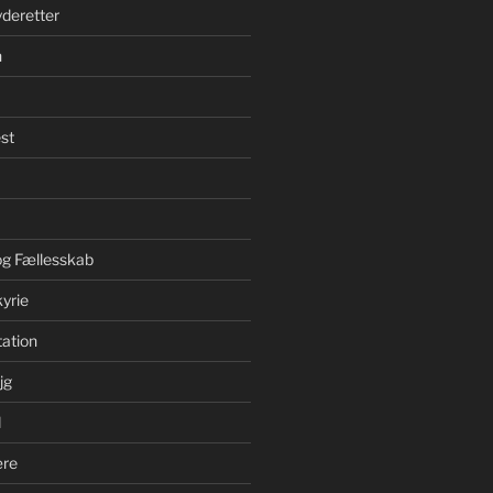
yderetter
n
st
 og Fællesskab
yrie
ation
jg
d
ære