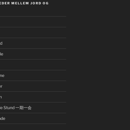
EDER MELLEM JORD OG
nd
le
ne
er
n
nde Stund 一期一会
nde