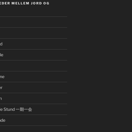
EDER MELLEM JORD OG
nd
le
ne
er
n
nde Stund 一期一会
nde