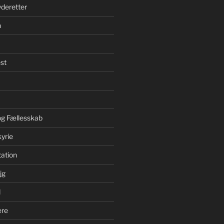
yderetter
n
st
 og Fællesskab
yrie
ation
jg
d
ære