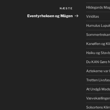
Hildegards Mag
NÆSTE
Næste
indlæg
Eventyrheksen og Mågen
Viriditas
Humulus Lupul
Sommertrekan
Kanølfen og Kl
Haiku og Stav
Du KAN Gøre 
Aztekerne var 
Tretten Livsfas
At Undgå Mads
Vævekællinge
Solsortens Kl