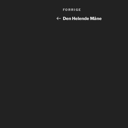
Indlægsnavigation
Forrige
FORRIGE
indlæg
Den Helende Måne