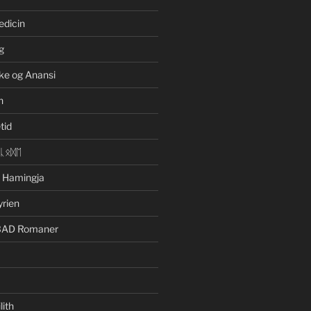
edicin
g
ke og Anansi
n
tid
ᛁᚳᛟᛞᛖ
n Hamingja
yrien
BAD Romaner
lith