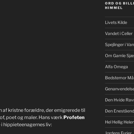
ORD OG BILL
HIMMEL
Livets Kilde
Vandet i Celler
Spejlinger i Va
Om Gamle Sjæ
Alfa Omega
Bedstemor Må
Genanvendels
Den Hvide Rav
n af kristne forældre, der emigrerede til
Den Eneståe
of, poet og maler. Hans værk
Profeten
Hel Hellig Hele
 hippieteenagernes liv:
Jordens Furier