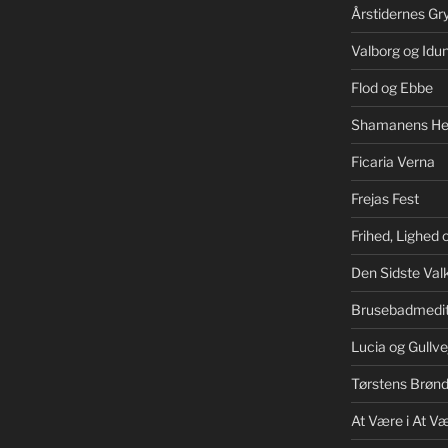
Årstidernes Gr
Valborg og Idu
Flod og Ebbe
Shamanens He
Ficaria Verna
Frejas Fest
Frihed, Lighed
Den Sidste Valk
Brusebadmedit
Lucia og Gullve
Tørstens Brøn
At Være i At V