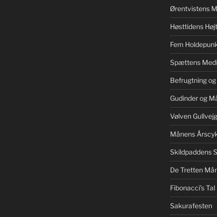
Ørentvistens M
Høsttidens Højt
Fem Holdepunk
Spættens Medi
Befrugtning og
Gudinder og M
Vølven Gullvej
Månens Årscyk
Skildpaddens S
De Tretten Mån
Fibonacci’s Tal
Sakurafesten