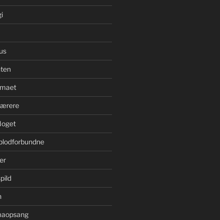
i
us
ten
imaet
bærere
Noget
blodforbundne
er
pild
n
imaopsang