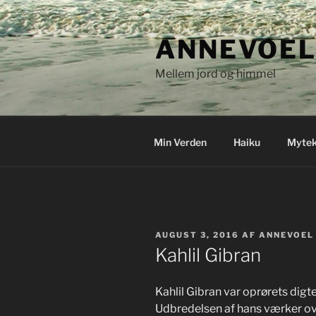
Videre
til
ANNEVOEL
indhold
Mellem jord og himmel
Min Verden
Haiku
Mytek
UDGIVET
AUGUST 3, 2016
AF
ANNEVOEL
DEN
Kahlil Gibran
Kahlil Gibran var oprørets digt
Udbredelsen af hans værker ov