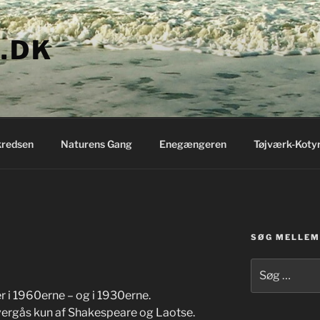
.DK
redsen
Naturens Gang
Enegængeren
Tøjværk-Koty
SØG MELLEM 
Søg
efter:
er i 1960erne – og i 1930erne.
ergås kun af Shakespeare og Laotse.