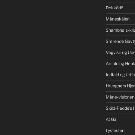
Dokkōdō
Måneskålen
Shambhala-kri
Smilende Gavt
Vegvisir og Ud
Anfald og Henf
Indfald og Udfa
Hrungners Hjer
Måne-visionen
Skild-Padde’s H
At Gå
Lysfesten