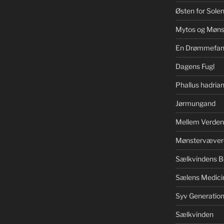
Østen for Sole
Mytos og Møns
En Drømmefan
Dagens Fugl
Phallus hadrian
Jørmungand
Mellem Verden
Mønstervæver
Sælkvindens B
Sælens Medici
Syv Generation
Sælkvinden