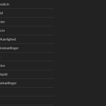
edicin
id
ter
cin
 Kærlighed
ånekællinger
g
lus
kjold
ekællinger