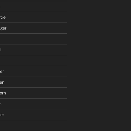
n
tre
ger
i
er
en
ørn
n
er