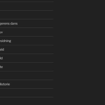
gerens dans
yv
esidning
ald
ld
te
istorie