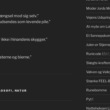
Moder Jords M
 længsel mod sig selv.”
Vejens Udsprin
n udsendes som levende pile.”
AI-myte om Lo
Et Sennepskor
ikke i hinandens skygger.”
Julen er Stjerne
Runicode ᚱᚢᚾ
sterne og bierne.”
Slægts-krafte
Vølven og Valk
Stærke FEEL-
Runebomme
LOSOFI
,
NATUR
Pyt !
Natteheksen Li