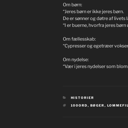
Om børn:
“Jeres børn er ikke jeres børn.
De er sønner og døtre af livets
“I er buerne, hvorfra jeres bør
Om fællesskab:
“Cypresser og egetræer vokser 
Om nydelse:
“Vær i jeres nydelser som blom
KATEGORIER
HISTORIER
TAGS
100ORD
,
BØGER
,
LOMMEFI