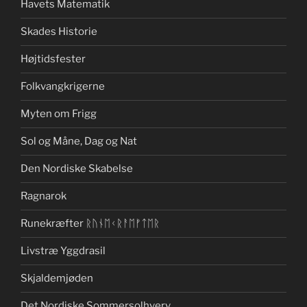
Havets Matematik
Skades Historie
Højtidsfester
Folkvangkrigerne
Myten om Frigg
Sol og Måne, Dag og Nat
Den Nordiske Skabelse
Ragnarok
Runekræfter ᚱᚢᚾᛖᚲᚱᚨᛖᚠᛏᛖᚱ
Livstræ Yggdrasil
Skjaldemjøden
Det Nordiske Sommersolhverv