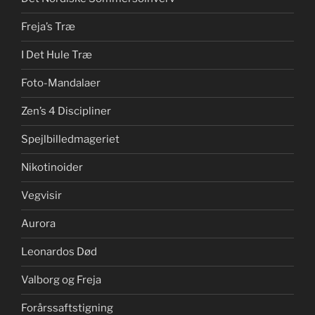
Freja’s Træ
I Det Hule Træ
Foto-Mandalaer
Zen’s 4 Discipliner
Spejlbilledmageriet
Nikotinoider
Vegvisir
Aurora
Leonardos Død
Valborg og Freja
Forårssaftstigning