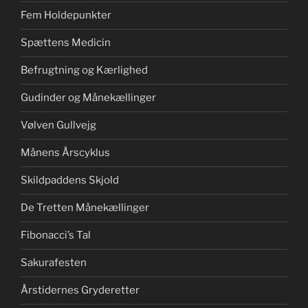
Fem Holdepunkter
Spættens Medicin
Befrugtning og Kærlighed
Gudinder og Månekællinger
Vølven Gullvejg
Månens Årscyklus
Skildpaddens Skjold
De Tretten Månekællinger
Fibonacci’s Tal
Sakurafesten
Årstidernes Gryderetter