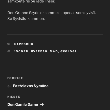
samkogte ris og røde linser.
Den Grønne Gryde er samme suppedas som syvkål.
Se
Syvkåls-klummen
.
KATEGORIER
HAVEBRUG
TAGS
150ORD
,
HVERDAG
,
MAD
,
ØKOLOGI
Indlægsnavigation
Forrige
FORRIGE
indlæg
Fastelavns Nymåne
Næste
NÆSTE
indlæg
Den Gamle Dame