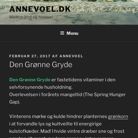
Videre
ANNEVOEL.DK
til
Mellem jord og himmel
indhold
Menu
UDGIVET
FEBRUAR 27, 2017
AF
ANNEVOEL
DEN
Den Grønne Gryde
Den Grønne Gryde
er fastetidens vitaminer i den
selvforsynende husholdning.
Overlevelsen i forårets mangeltid (The Spring Hunger
Gap).
Vinterens mørke og kulde hindrer planternes
grønkorn
i at forvandle lys og kultveilte til energirige
kulstofkæder. Mad! I hvide vintre dræber sne og frost