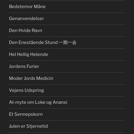
Bedstemor Måne
Genanvendelser
Den Hvide Ravn
Den Enestående Stund 一期一会
Hel Hellig Helende
Jordens Furier
Moder Jords Medicin
Vejens Udspring
AI-myte om Loke og Anansi
Et Sennepskorn
Julen er Stjernetid