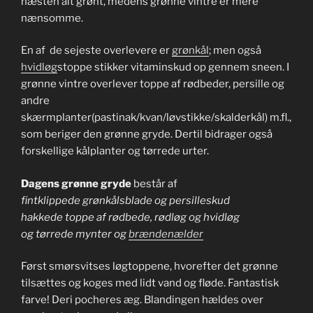
næsten alt grønt, medens grønne vintre er mere
nænsomme.
En af de sejeste overlevere er
grønkål
; men også
hvidløg
stoppe stikker vitaminskud op gennem sneen. I
grønne vintre overlever toppe af rødbeder, persille og
andre
skærmplanter(pastinak/kvan/løvstikke/skalderkål) m.fl.,
som beriger den grønne gryde. Dertil bidrager også
forskellige kålplanter og tørrede urter.
Dagens grønne gryde
består af
fintklippede grønkålsblade og persilleskud
hakkede toppe af rødbede, rødløg og hvidløg
og tørrede mynter og
brændenælder
Først smørsvitses løgtoppene, hvorefter det grønne
tilsættes og koges med lidt vand og fløde. Fantastisk
farve! Deri pocheres æg. Blandingen hældes over