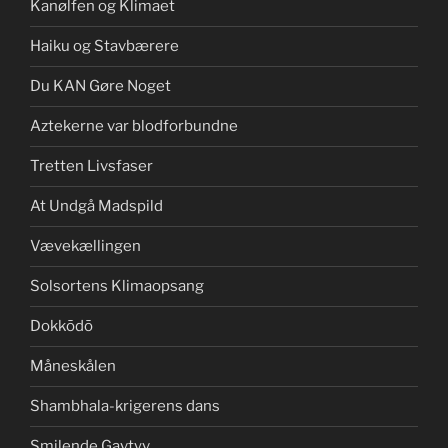
Kanølfen og Klimaet
Haiku og Stavbærere
Du KAN Gøre Noget
Aztekerne var blodforbundne
Tretten Livsfaser
At Undgå Madspild
Vævekællingen
Solsortens Klimaopsang
Dokkōdō
Måneskålen
Shambhala-krigerens dans
Smilende Gavtyv