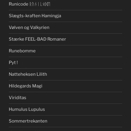
Runicode ᚱᚢᚾᛁᚳᛟᛞᛖ
Slægts-kraften Hamingja
Vølven og Valkyrien
Stærke FEEL-BAD Romaner
Runebomme
Pyt !
Natteheksen Lilith
Hildegards Magi
Viriditas
Humulus Lupulus
Sommertrekanten